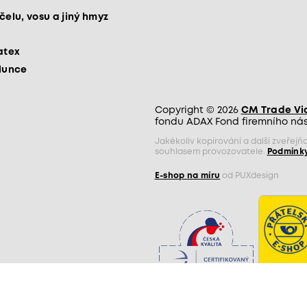
čelu, vosu a jiný hmyz
atex
slunce
Copyright © 2026
CM Trade Via 
fondu ADAX Fond firemního nást
Jakékoliv kopírování a další zveře
souhlasem provozovatele.
Podmínky
E-shop na míru
od PUXdesign