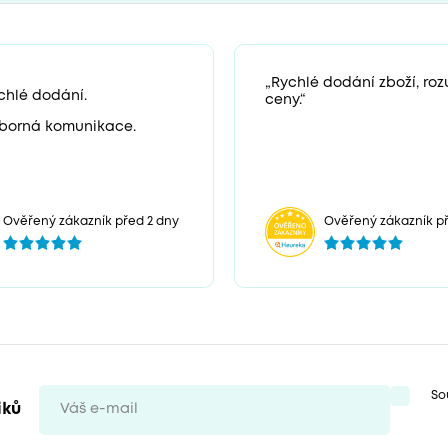
„Rychlé dodání zboží, ro
chlé dodání.
ceny.“
borná komunikace.
Ověřený zákazník před 2 dny
Ověřený zákazník př
So
iků