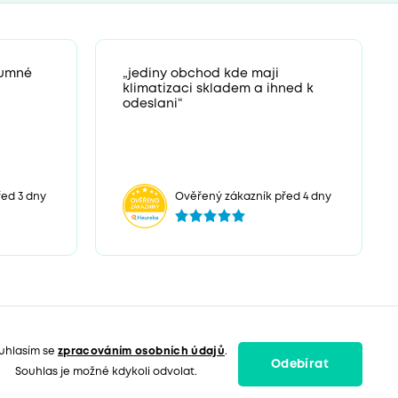
zumné
„jediny obchod kde maji
klimatizaci skladem a ihned k
odeslani“
ed 3 dny
Ověřený zákazník před 4 dny
uhlasím se
zpracováním osobních údajů
.
Odebírat
Souhlas je možné kdykoli odvolat.