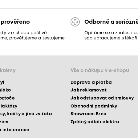
 prověřeno
Odborně a seriózn
kty v e-shopu pečlivě
Opíráme se o znalosti o
áme, prověřujeme a testujeme
spolupracujeme s lékaři
ekzémy
Vše o nákupu v e-shopu
yl
Doprava a platba
mléko
Jak reklamovat
roztoče
Jak odstupovat od smlouvy
 laktózy
Obchodní podmínky
sy, kočky a jiná zvířata
Showroom Brno
kzém
Zpětný odběr elektra
 intolerance