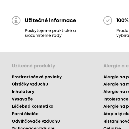
Užitečné informace
100%
Poskytujeme praktické a
Produ
srozumitelné rady
vybír
Užitečné produkty
Alergie a 
Protiroztočové povlaky
Alergie na p
Čističky vzduchu
Alergie na 
Inhalátory
Alergie na 
Vysavače
Intolerance
Léčebná kosmetika
Alergie na p
Parní čističe
Atopický e
Odvlhčovače vzduchu
Histaminová
Zvlhčovače vzduchu
Celiakie