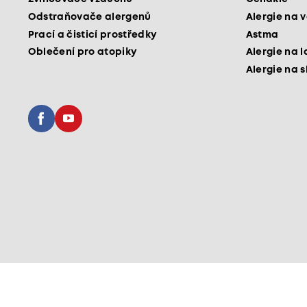
Odstraňovače alergenů
Alergie na v
Prací a čisticí prostředky
Astma
Oblečení pro atopiky
Alergie na l
Alergie na 