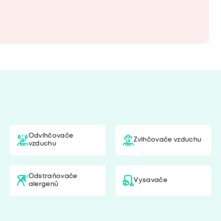
Odvlhčovače
Zvlhčovače vzduchu
vzduchu
Odstraňovače
Vysavače
alergenů