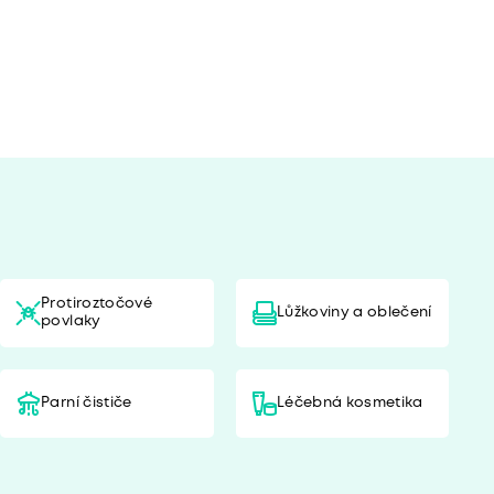
Protiroztočové
Lůžkoviny a oblečení
povlaky
Parní čističe
Léčebná kosmetika