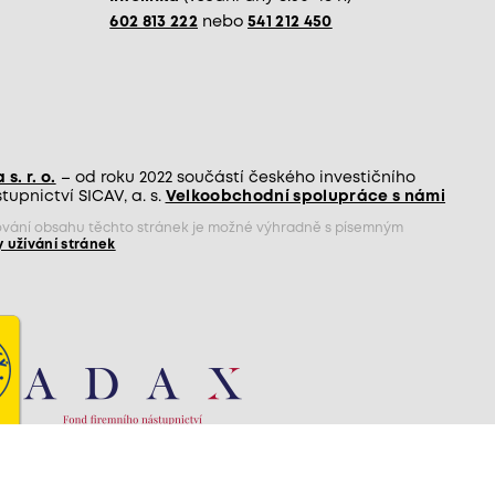
602 813 222
nebo
541 212 450
s. r. o.
– od roku 2022 součástí českého investičního
upnictví SICAV, a. s.
Velkoobchodní spolupráce s námi
jňování obsahu těchto stránek je možné výhradně s písemným
 užívání stránek