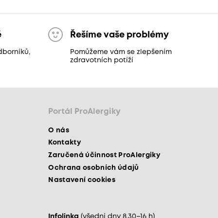
ě
Řešíme vaše problémy
dborníků,
Pomůžeme vám se zlepšením
zdravotních potíží
Portál ProAlergiky
O nás
Kontakty
Zaručená účinnost ProAlergiky
Ochrana osobních údajů
Nastavení cookies
Infolinka
(všední dny 8.30–16 h)