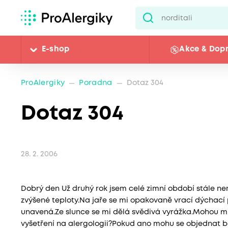
E-shop
Akce & Dop
ProAlergiky
Poradna
Dotaz 304
Dotaz 304
28. 2. 2006
Dobrý den Už druhý rok jsem celé zimní období stále n
zvýšené teploty.Na jaře se mi opakovaně vrací dýchací 
unavená.Ze slunce se mi dělá svědivá vyrážka.Mohou mí
vyšetření na alergologii?Pokud ano mohu se objednat 