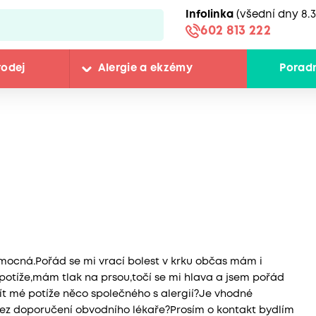
Infolinka
(všední dny 8.3
602 813 222
rodej
Alergie a ekzémy
Porad
emocná.Pořád se mi vrací bolest v krku občas mám i
potíže,mám tlak na prsou,točí se mi hlava a jsem pořád
t mé potíže něco společného s alergií?Je vhodné
bez doporučení obvodního lékaře?Prosím o kontakt bydlím