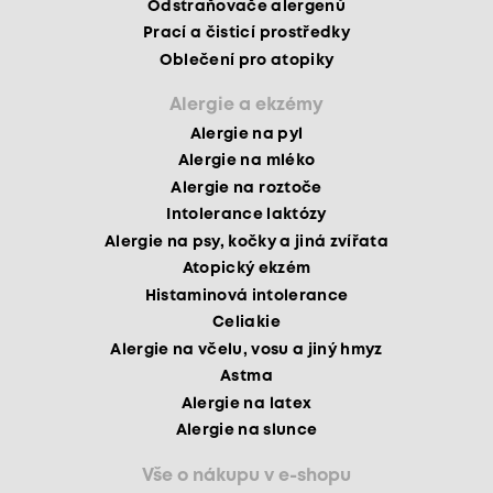
Odstraňovače alergenů
Prací a čisticí prostředky
Oblečení pro atopiky
Alergie a ekzémy
Alergie na pyl
Alergie na mléko
Alergie na roztoče
Intolerance laktózy
Alergie na psy, kočky a jiná zvířata
Atopický ekzém
Histaminová intolerance
Celiakie
Alergie na včelu, vosu a jiný hmyz
Astma
Alergie na latex
Alergie na slunce
Vše o nákupu v e-shopu