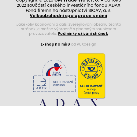
Copyright © 2026
CM Trade Via s. r. o.
– od roku
2022 součástí českého investičního fondu ADAX
Fond firemního nástupnictví SICAV, a. s.
Velkoobchodní spolupráce s námi
Jakékoliv kopírování a další zveřejňování obsahu těchto
stránek je možné výhradně s písemným souhlasem
provozovatele.
Podmínky užívání stránek
E-shop na míru
od PUXdesign