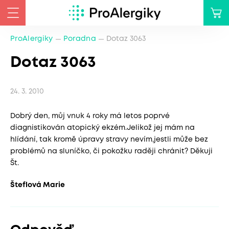
ProAlergiky
Poradna
Dotaz 3063
Dotaz 3063
24. 3. 2010
Dobrý den, můj vnuk 4 roky má letos poprvé
diagnistikován atopický ekzém.Jelikož jej mám na
hlídání, tak kromě úpravy stravy nevím,jestli může bez
problémů na sluníčko, či pokožku raději chránit? Děkuji
Št.
Šteflová Marie