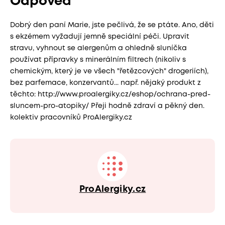
Odpověď
Dobrý den paní Marie, jste pečlivá, že se ptáte. Ano, děti
s ekzémem vyžadují jemně speciální péči. Upravit
stravu, vyhnout se alergenům a ohledně sluníčka
používat přípravky s minerálním filtrech (nikoliv s
chemickým, který je ve všech "řetězcových" drogeriích),
bez parfemace, konzervantů... např. nějaký produkt z
těchto: http://www.proalergiky.cz/eshop/ochrana-pred-
sluncem-pro-atopiky/ Přeji hodně zdraví a pěkný den.
kolektiv pracovníků ProAlergiky.cz
ProAlergiky.cz