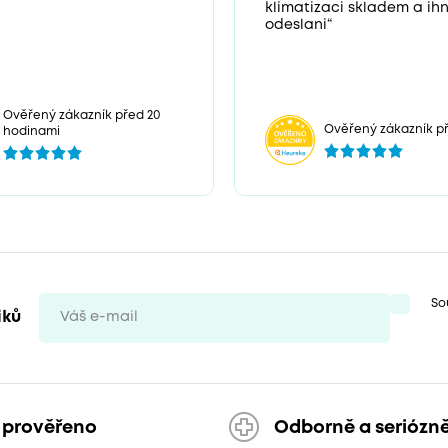
klimatizaci skladem a ih
odeslani“
Ověřený zákazník před 20
Ověřený zákazník př
hodinami
So
iků
 prověřeno
Odborně a seriózn