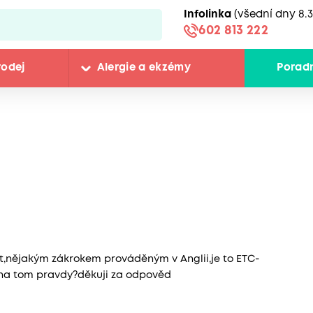
Infolinka
(všední dny 8.3
602 813 222
rodej
Alergie a ekzémy
Porad
it,nějakým zákrokem prováděným v Anglii,je to ETC-
 na tom pravdy?děkuji za odpověd