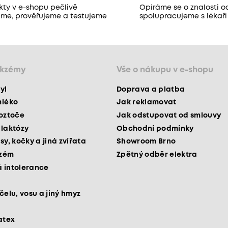
kty v e-shopu pečlivě
Opíráme se o znalosti o
áme, prověřujeme a testujeme
spolupracujeme s lékaři
ekzémy
Vše o nákupu v e-shopu
yl
Doprava a platba
mléko
Jak reklamovat
roztoče
Jak odstupovat od smlouvy
 laktózy
Obchodní podmínky
sy, kočky a jiná zvířata
Showroom Brno
kzém
Zpětný odběr elektra
 intolerance
čelu, vosu a jiný hmyz
atex