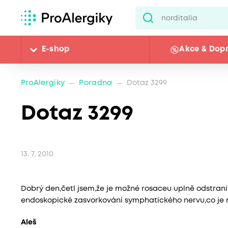
E-shop
Akce & Dop
ProAlergiky
Poradna
Dotaz 3299
Dotaz 3299
13. 7. 2010
Dobrý den,četl jsem,že je možné rosaceu uplně odstran
endoskopické zasvorkování symphatického nervu,co je
Aleš