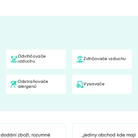
Odvlhčovače
Zvlhčovače vzduchu
vzduchu
Odstraňovače
Vysavače
alergenů
 dodání zboží, rozumné
„jediny obchod kde maji