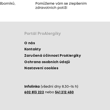
dborníků,
Pomůžeme vám se zlepšením
zdravotních potíží
Portál ProAlergiky
O nás
Kontakty
Zaručená účinnost ProAlergiky
Ochrana osobních údajů
Nastavení cookies
Infolinka
(všední dny 8.30–16 h)
602 813 222
nebo
541 212 450