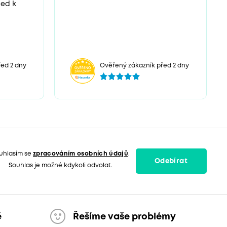
ned k
ed 2 dny
Ověřený zákazník před 2 dny
uhlasím se
zpracováním osobních údajů
.
Odebírat
Souhlas je možné kdykoli odvolat.
ě
Řešíme vaše problémy