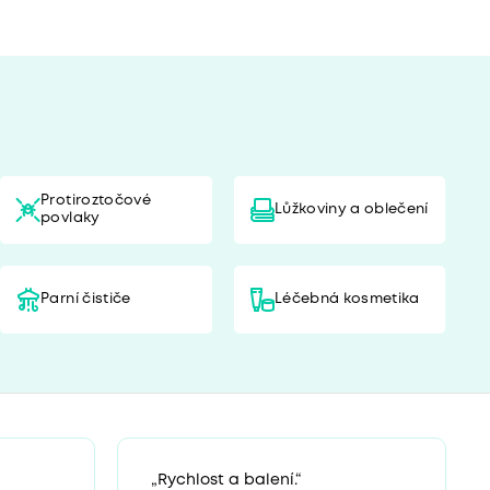
Protiroztočové
Lůžkoviny a oblečení
povlaky
Parní čističe
Léčebná kosmetika
„Rychlost a balení.“