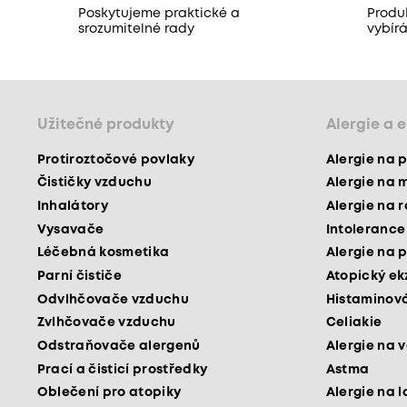
Poskytujeme praktické a
Produ
srozumitelné rady
vybír
Užitečné produkty
Alergie a 
Protiroztočové povlaky
Alergie na p
Čističky vzduchu
Alergie na 
Inhalátory
Alergie na 
Vysavače
Intolerance
Léčebná kosmetika
Alergie na p
Parní čističe
Atopický e
Odvlhčovače vzduchu
Histaminová
Zvlhčovače vzduchu
Celiakie
Odstraňovače alergenů
Alergie na v
Prací a čisticí prostředky
Astma
Oblečení pro atopiky
Alergie na l