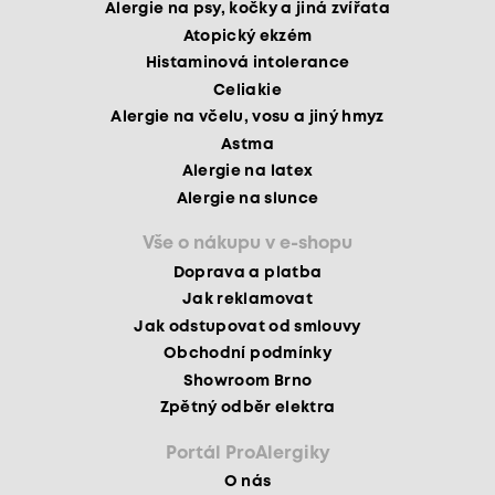
Alergie na psy, kočky a jiná zvířata
Atopický ekzém
Histaminová intolerance
Celiakie
Alergie na včelu, vosu a jiný hmyz
Astma
Alergie na latex
Alergie na slunce
Vše o nákupu v e-shopu
Doprava a platba
Jak reklamovat
Jak odstupovat od smlouvy
Obchodní podmínky
Showroom Brno
Zpětný odběr elektra
Portál ProAlergiky
O nás