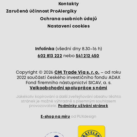
Kontakty
Zaručená účinnost ProAlergiky
Ochrana osobních údajů
Nastavení cookies
Infolinka
(všední dny 8.30–16 h)
602 813 222
nebo
541 212 450
Copyright © 2026
CM Trade Via s. r. o.
– od roku
2022 součástí českého investičního fondu ADAX
Fond firemního nástupnictví SICAV, a. s.
Velkoobchodní spolupráce s námi
Jakékoliv kopírování a další zveřejňování obsahu těchto
stránek je možné výhradně s písemným souhlasem
provozovatele.
Podmínky užívání stránek
E-shop na míru
od PUXdesign