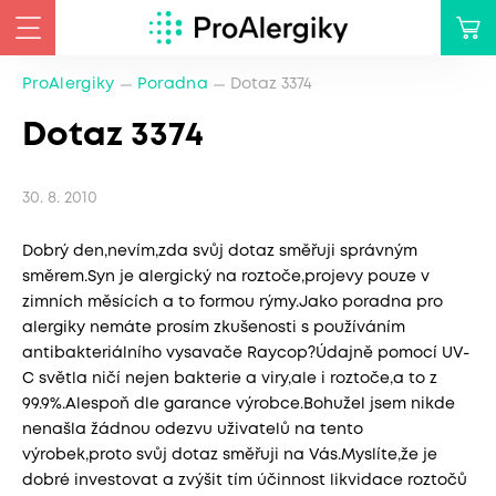
ProAlergiky
Poradna
Dotaz 3374
Dotaz 3374
30. 8. 2010
Dobrý den,nevím,zda svůj dotaz směřuji správným
směrem.Syn je alergický na roztoče,projevy pouze v
zimních měsících a to formou rýmy.Jako poradna pro
alergiky nemáte prosím zkušenosti s používáním
antibakteriálního vysavače Raycop?Údajně pomocí UV-
C světla ničí nejen bakterie a viry,ale i roztoče,a to z
99.9%.Alespoň dle garance výrobce.Bohužel jsem nikde
nenašla žádnou odezvu uživatelů na tento
výrobek,proto svůj dotaz směřuji na Vás.Myslíte,že je
dobré investovat a zvýšit tím účinnost likvidace roztočů