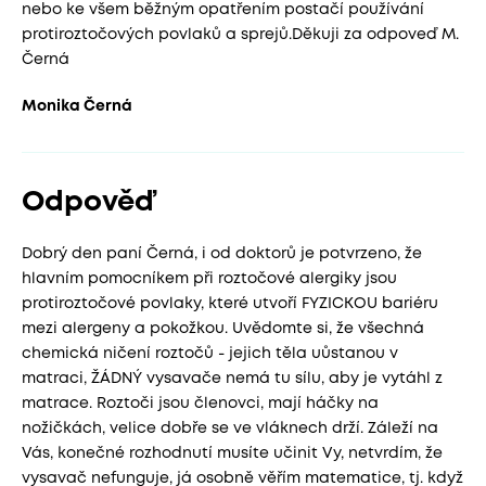
nebo ke všem běžným opatřením postačí používání
protiroztočových povlaků a sprejů.Děkuji za odpoveď M.
Černá
Monika Černá
Odpověď
Dobrý den paní Černá, i od doktorů je potvrzeno, že
hlavním pomocníkem při roztočové alergiky jsou
protiroztočové povlaky, které utvoří FYZICKOU bariéru
mezi alergeny a pokožkou. Uvědomte si, že všechná
chemická ničení roztočů - jejich těla uůstanou v
matraci, ŽÁDNÝ vysavače nemá tu sílu, aby je vytáhl z
matrace. Roztoči jsou členovci, mají háčky na
nožičkách, velice dobře se ve vláknech drží. Záleží na
Vás, konečné rozhodnutí musíte učinit Vy, netvrdím, že
vysavač nefunguje, já osobně věřím matematice, tj. když