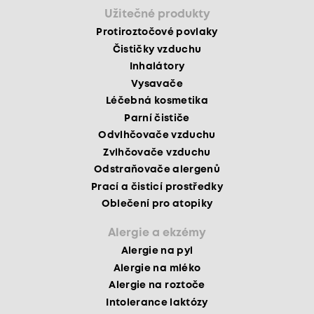
Užitečné produkty
Protiroztočové povlaky
Čističky vzduchu
Inhalátory
Vysavače
Léčebná kosmetika
Parní čističe
Odvlhčovače vzduchu
Zvlhčovače vzduchu
Odstraňovače alergenů
Prací a čisticí prostředky
Oblečení pro atopiky
Alergie a ekzémy
Alergie na pyl
Alergie na mléko
Alergie na roztoče
Intolerance laktózy