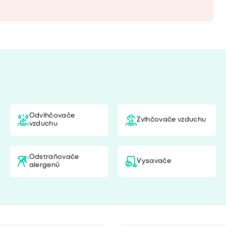
Odvlhčovače
Zvlhčovače vzduchu
vzduchu
Odstraňovače
Vysavače
alergenů