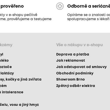
 prověřeno
Odborně a seriózn
kty v e-shopu pečlivě
Opíráme se o znalosti o
áme, prověřujeme a testujeme
spolupracujeme s lékaři
ekzémy
Vše o nákupu v e-shopu
yl
Doprava a platba
mléko
Jak reklamovat
roztoče
Jak odstupovat od smlouvy
 laktózy
Obchodní podmínky
sy, kočky a jiná zvířata
Showroom Brno
kzém
Zpětný odběr elektra
 intolerance
čelu, vosu a jiný hmyz