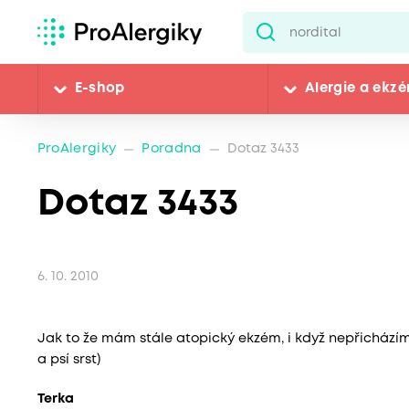
E-shop
Alergie a ekz
ProAlergiky
Poradna
Dotaz 3433
Dotaz 3433
6. 10. 2010
Jak to že mám stále atopický ekzém, i když nepřichází
a psí srst)
Terka