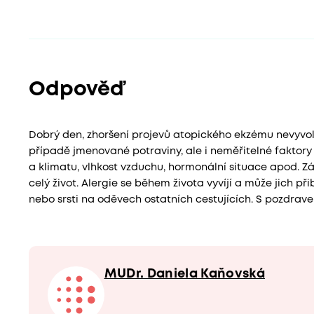
Odpověď
Dobrý den, zhoršení projevů atopického ekzému nevyvolá
případě jmenované potraviny, ale i neměřitelné faktory
a klimatu, vlhkost vzduchu, hormonální situace apod. Z
celý život. Alergie se během života vyvíjí a může jich přib
nebo srsti na oděvech ostatních cestujících. S pozdra
MUDr. Daniela Kaňovská