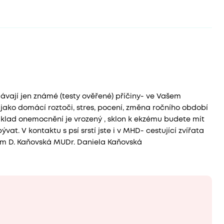
vají jen známé (testy ověřené) příčiny- ve Vašem
 jako domácí roztoči, stres, pocení, změna ročního období
áklad onemocnění je vrozený , sklon k ekzému budete mít
ývat. V kontaktu s psí srstí jste i v MHD- cestující zvířata
vem D. Kaňovská MUDr. Daniela Kaňovská