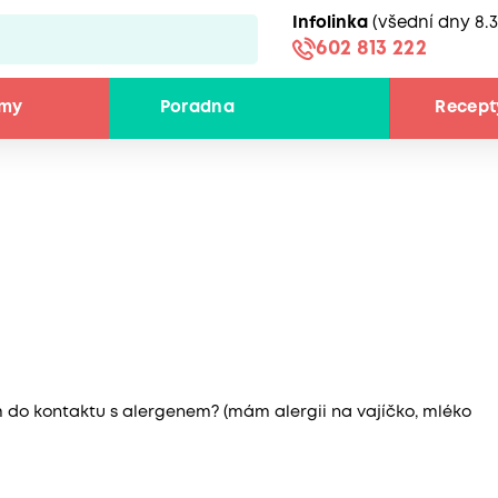
Infolinka
(všední dny 8.3
602 813 222
émy
Poradna
Recept
m do kontaktu s alergenem? (mám alergii na vajíčko, mléko