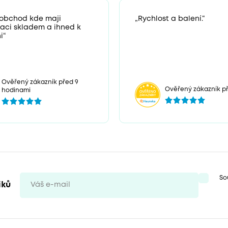
 obchod kde maji
„Rychlost a balení.“
zaci skladem a ihned k
i“
Ověřený zákazník před 9
Ověřený zákazník př
hodinami
So
iků