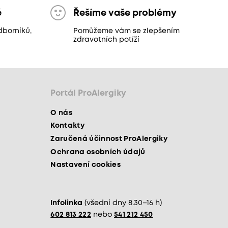
ě
Řešíme vaše problémy
dborníků,
Pomůžeme vám se zlepšením
zdravotních potíží
Portál ProAlergiky
O nás
Kontakty
Zaručená účinnost ProAlergiky
Ochrana osobních údajů
Nastavení cookies
Infolinka
(všední dny 8.30–16 h)
602 813 222
nebo
541 212 450