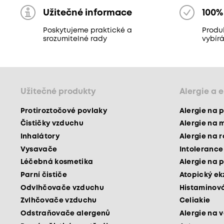
Užitečné informace
100%
Poskytujeme praktické a
Produ
srozumitelné rady
vybír
Užitečné produkty
Alergie a 
Protiroztočové povlaky
Alergie na p
Čističky vzduchu
Alergie na 
Inhalátory
Alergie na 
Vysavače
Intolerance
Léčebná kosmetika
Alergie na p
Parní čističe
Atopický e
Odvlhčovače vzduchu
Histaminová
Zvlhčovače vzduchu
Celiakie
Odstraňovače alergenů
Alergie na v