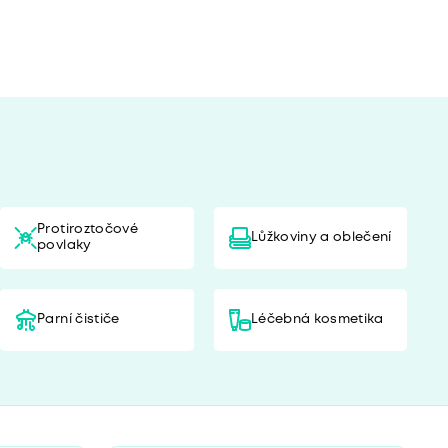
Protiroztočové
Lůžkoviny a oblečení
povlaky
Parní čističe
Léčebná kosmetika