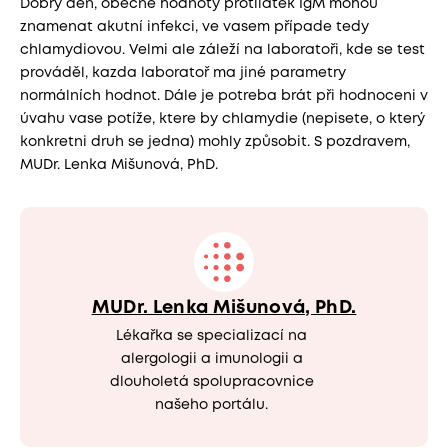
Dobrý den, obecně hodnoty protilátek IgM mohou
znamenat akutní infekci, ve vasem případe tedy
chlamydiovou. Velmi ale záleží na laboratoři, kde se test
prováděl, kazda laboratoř ma jiné parametry
normálních hodnot. Dále je potreba brát při hodnoceni v
úvahu vase potíže, ktere by chlamydie (nepisete, o který
konkretni druh se jedna) mohly způsobit. S pozdravem,
MUDr. Lenka Mišunová, PhD.
MUDr. Lenka Mišunová, PhD.
Lékařka se specializací na
alergologii a imunologii a
dlouholetá spolupracovnice
našeho portálu.