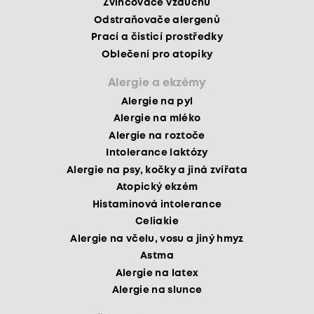
Zvlhčovače vzduchu
Odstraňovače alergenů
Prací a čisticí prostředky
Oblečení pro atopiky
Alergie a ekzémy
Alergie na pyl
Alergie na mléko
Alergie na roztoče
Intolerance laktózy
Alergie na psy, kočky a jiná zvířata
Atopický ekzém
Histaminová intolerance
Celiakie
Alergie na včelu, vosu a jiný hmyz
Astma
Alergie na latex
Alergie na slunce