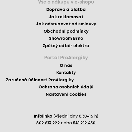
Vše o nákupu v e-shopu
Doprava a platba
Jak reklamovat
Jak odstupovat od smlouvy
Obchodní podmínky
Showroom Brno
Zpětný odběr elektra
Portál ProAlergiky
O nás
Kontakty
Zaručená účinnost ProAlergiky
Ochrana osobních údajů
Nastavení cookies
Infolinka
(všední dny 8.30–16 h)
602 813 222
nebo
541 212 450