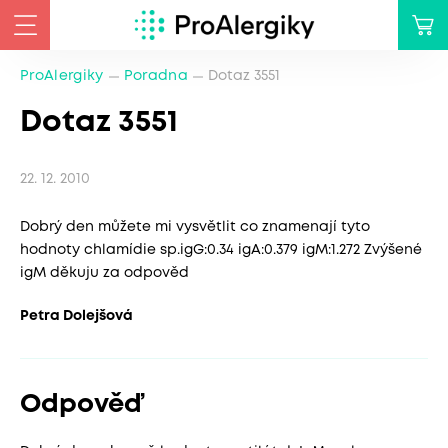
ProAlergiky
Poradna
Dotaz 3551
Dotaz 3551
22. 12. 2010
Dobrý den můžete mi vysvětlit co znamenají tyto
hodnoty chlamídie sp.igG:0.34 igA:0.379 igM:1.272 Zvýšené
igM děkuju za odpověd
Petra Dolejšová
Odpověď