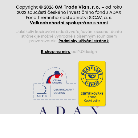
Copyright © 2026
CM Trade Via s. r. o.
– od roku
2022 součástí českého investičního fondu ADAX
Fond firemního nástupnictví SICAV, a. s.
Velkoobchodní spolupráce s námi
Jakékoliv kopírování a další zveřejňování obsahu těchto
stránek je možné výhradně s písemným souhlasem
provozovatele.
Podmínky užívání stránek
E-shop na míru
od PUXdesign