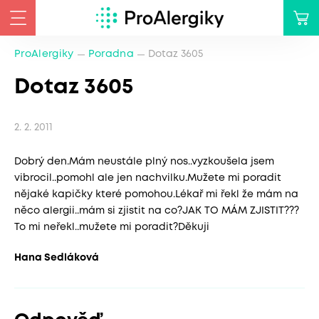
ProAlergiky
Poradna
Dotaz 3605
Dotaz 3605
2. 2. 2011
Dobrý den.Mám neustále plný nos..vyzkoušela jsem
vibrocil..pomohl ale jen nachvilku.Mužete mi poradit
nějaké kapičky které pomohou.Lékař mi řekl že mám na
něco alergii..mám si zjistit na co?JAK TO MÁM ZJISTIT???
To mi neřekl..mužete mi poradit?Děkuji
Hana Sedláková