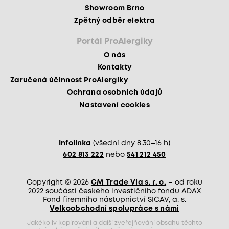
Showroom Brno
Zpětný odběr elektra
Portál ProAlergiky
O nás
Kontakty
Zaručená účinnost ProAlergiky
Ochrana osobních údajů
Nastavení cookies
Infolinka
(všední dny 8.30–16 h)
602 813 222
nebo
541 212 450
Copyright © 2026
CM Trade Via s. r. o.
– od roku
2022 součástí českého investičního fondu ADAX
Fond firemního nástupnictví SICAV, a. s.
Velkoobchodní spolupráce s námi
Jakékoliv kopírování a další zveřejňování obsahu těchto