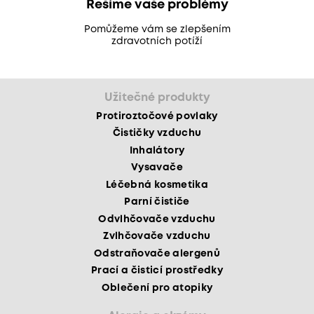
Řešíme vaše problémy
Pomůžeme vám se zlepšením
zdravotních potíží
Užitečné produkty
Protiroztočové povlaky
Čističky vzduchu
Inhalátory
Vysavače
Léčebná kosmetika
Parní čističe
Odvlhčovače vzduchu
Zvlhčovače vzduchu
Odstraňovače alergenů
Prací a čisticí prostředky
Oblečení pro atopiky