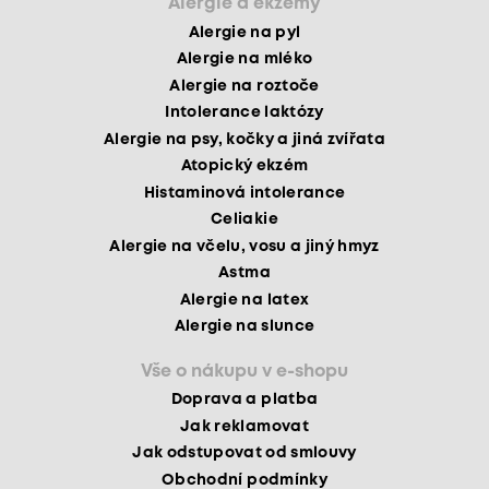
Alergie a ekzémy
Alergie na pyl
Alergie na mléko
Alergie na roztoče
Intolerance laktózy
Alergie na psy, kočky a jiná zvířata
Atopický ekzém
Histaminová intolerance
Celiakie
Alergie na včelu, vosu a jiný hmyz
Astma
Alergie na latex
Alergie na slunce
Vše o nákupu v e-shopu
Doprava a platba
Jak reklamovat
Jak odstupovat od smlouvy
Obchodní podmínky