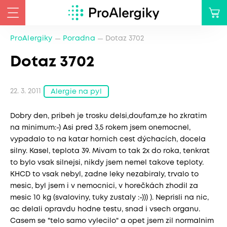
ProAlergiky
Poradna
Dotaz 3702
Dotaz 3702
22. 3. 2011
Alergie na pyl
Dobry den, pribeh je trosku delsi,doufam,ze ho zkratim
na minimum:-) Asi pred 3,5 rokem jsem onemocnel,
vypadalo to na katar hornich cest dýchacích, docela
silny. Kasel, teplota 39. Mivam to tak 2x do roka, tenkrat
to bylo vsak silnejsi, nikdy jsem nemel takove teploty.
KHCD to vsak nebyl, zadne leky nezabiraly, trvalo to
mesic, byl jsem i v nemocnici, v horečkách zhodil za
mesic 10 kg (svaloviny, tuky zustaly :-))) ). Neprisli na nic,
ac delali opravdu hodne testu, snad i vsech organu.
Casem se "telo samo vylecilo" a opet jsem zil normalnim