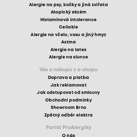
Alergie na psy, kočky a jiná zvířata
Atopický ekzém
Histaminová intolerance
Celiakie
Alergie na včelu, vosu a jiný hmyz
Astma
Alergie na latex
Alergie na slunce
Vše o nákupu v e-shopu
Doprava a platba
Jak reklamovat
Jak odstupovat od smlouvy
Obchodní podmínky
Showroom Brno
Zpětný odběr elektra
Portál ProAlergiky
O nás