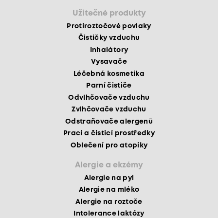
Užitečné produkty
Protiroztočové povlaky
Čističky vzduchu
Inhalátory
Vysavače
Léčebná kosmetika
Parní čističe
Odvlhčovače vzduchu
Zvlhčovače vzduchu
Odstraňovače alergenů
Prací a čisticí prostředky
Oblečení pro atopiky
Alergie a ekzémy
Alergie na pyl
Alergie na mléko
Alergie na roztoče
Intolerance laktózy