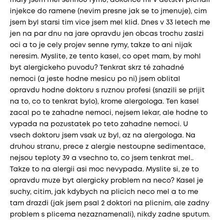
maly jsem mel sennou rymu, dokonce mi v detstvi pichali
injekce do ramene (nevim presne jak se to jmenuje), cim
jsem byl starsi tim vice jsem mel klid. Dnes v 33 letech me
jen na par dnu na jare opravdu jen obcas trochu zaslzi
oci a to je cely projev senne rymy, takze to ani nijak
neresim. Myslite, ze tento kasel, co opet mam, by mohl
byt alergickeho puvodu? Tenkrat skrz té zahadné
nemoci (a jeste hodne mesicu po ni) jsem oblital
opravdu hodne doktoru s ruznou profesi (snazili se prijit
na to, co to tenkrat bylo), krome alergologa. Ten kasel
zacal po te zahadne nemoci, nejsem lekar, ale hodne to
vypada na pozustatek po teto zahadne nemoci. U
vsech doktoru jsem vsak uz byl, az na alergologa. Na
druhou stranu, prece z alergie nestoupne sedimentace,
nejsou teploty 39 a vsechno to, co jsem tenkrat mel..
Takze to na alergii asi moc nevypada. Myslite si, ze to
opravdu muze byt alergicky problem na neco? Kasel je
suchy, citim, jak kdybych na plicich neco mel a to me
tam drazdi (jak jsem psal 2 doktori na plicnim, ale zadny
problem s plicema nezaznamenali), nikdy zadne sputum.