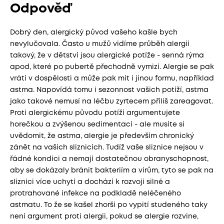
Odpověď
Dobrý den, alergický původ vašeho kašle bych
nevylučovala. Často u mužů vidíme průběh alergií
takový, že v dětství jsou alergické potíže - senná rýma
apod, které po pubertě přechodně vymizí. Alergie se pak
vrátí v dospělosti a může pak mít i jinou formu, například
astma. Napovídá tomu i sezonnost vašich potíží, astma
jako takové nemusí na léčbu zyrtecem příliš zareagovat.
Proti alergickému původu potíží argumentujete
horečkou a zvýšenou sedimentací - ale musíte si
uvědomit, že astma, alergie je především chronický
zánět na vašich sliznicích. Tudíž vaše sliznice nejsou v
řádné kondici a nemají dostatečnou obranyschopnost,
aby se dokázaly bránit bakteriím a virům, tyto se pak na
sliznici více uchytí a dochází k rozvoji silné a
protrahované infekce na podkladě neléčeného
astmatu. To že se kašel zhorší po vypití studeného taky
není argument proti alergii, pokud se alergie rozvine,