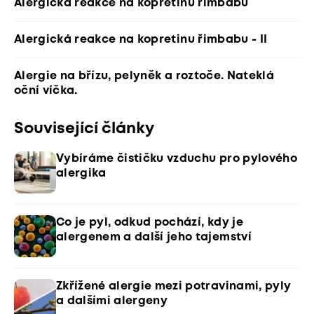
Alergická reakce na kopretinu řimbabu
Alergická reakce na kopretinu řimbabu - II
Alergie na břízu, pelyněk a roztoče. Nateklá
oční víčka.
Související články
Vybíráme čističku vzduchu pro pylového
alergika
Co je pyl, odkud pochází, kdy je
alergenem a další jeho tajemství
Zkřížené alergie mezi potravinami, pyly
a dalšími alergeny