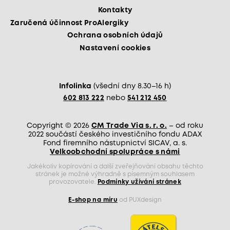
Kontakty
Zaručená účinnost ProAlergiky
Ochrana osobních údajů
Nastavení cookies
Infolinka
(všední dny 8.30–16 h)
602 813 222
nebo
541 212 450
Copyright © 2026
CM Trade Via s. r. o.
– od roku
2022 součástí českého investičního fondu ADAX
Fond firemního nástupnictví SICAV, a. s.
Velkoobchodní spolupráce s námi
Jakékoliv kopírování a další zveřejňování obsahu těchto
stránek je možné výhradně s písemným souhlasem
provozovatele.
Podmínky užívání stránek
E-shop na míru
od PUXdesign