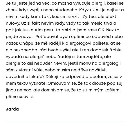
Je tu jeste jedna vec, co mozna vylucuje alergii, kasel se
zhorsi kdyz vypiju neco studeneho. Kdyz uz mi je nejhur a
nevim kudy kam, tak zkousim si vzit i Zyrtec, ale efekt
nulovy. Uz si fakt nevim rady, vzdy to tak mesic trva a
pak jak lusknutim prstu to zmizi a jsem zase OK. Nez to
prijde znova... Potřeboval bych upřímnou odpověď nebo
názor. Chápu, že mě raději k alergologovi pošlete, at se
nic nezanedbá, rád bych slyšel ale i ten dodatek "tohle
vypadá na alergii" nebo "raději si tam zajděte, ale
alergie to asi nebude". Nevím, jestli mohu na alergologii
sám z vlastní vůle, nebo musím nejdříve navštivit
obvodního lékaře? Děkuji za odpověd a doufam, že se v
mém textu vyznáte. Omlouvam se, že tak dlouze popisuji
jinou nemoc, ale domnívám se, že to s tím mým kašlem
přímo souvisí.
Jarda