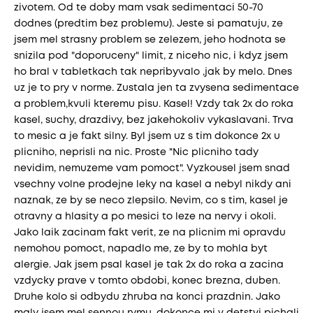
zivotem. Od te doby mam vsak sedimentaci 50-70
dodnes (predtim bez problemu). Jeste si pamatuju, ze
jsem mel strasny problem se zelezem, jeho hodnota se
snizila pod "doporuceny" limit, z niceho nic, i kdyz jsem
ho bral v tabletkach tak nepribyvalo ,jak by melo. Dnes
uz je to pry v norme. Zustala jen ta zvysena sedimentace
a problem,kvuli kteremu pisu. Kasel! Vzdy tak 2x do roka
kasel, suchy, drazdivy, bez jakehokoliv vykaslavani. Trva
to mesic a je fakt silny. Byl jsem uz s tim dokonce 2x u
plicniho, neprisli na nic. Proste "Nic plicniho tady
nevidim, nemuzeme vam pomoct". Vyzkousel jsem snad
vsechny volne prodejne leky na kasel a nebyl nikdy ani
naznak, ze by se neco zlepsilo. Nevim, co s tim, kasel je
otravny a hlasity a po mesici to leze na nervy i okoli.
Jako laik zacinam fakt verit, ze na plicnim mi opravdu
nemohou pomoct, napadlo me, ze by to mohla byt
alergie. Jak jsem psal kasel je tak 2x do roka a zacina
vzdycky prave v tomto obdobi, konec brezna, duben.
Druhe kolo si odbydu zhruba na konci prazdnin. Jako