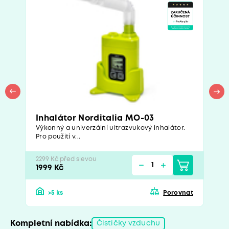
Inhalátor Norditalia MO-03
Výkonný a univerzální ultrazvukový inhalátor.
Pro použití v...
2299 Kč před slevou
1999 Kč
>5 ks
Porovnat
Kompletní nabídka:
Čističky vzduchu