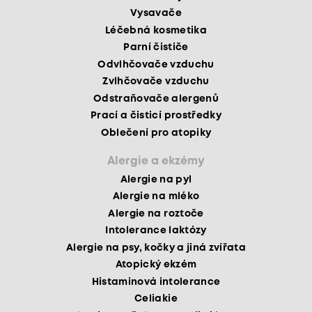
Vysavače
Léčebná kosmetika
Parní čističe
Odvlhčovače vzduchu
Zvlhčovače vzduchu
Odstraňovače alergenů
Prací a čisticí prostředky
Oblečení pro atopiky
Alergie a ekzémy
Alergie na pyl
Alergie na mléko
Alergie na roztoče
Intolerance laktózy
Alergie na psy, kočky a jiná zvířata
Atopický ekzém
Histaminová intolerance
Celiakie