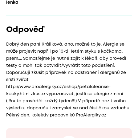
lenka
Odpověď
Dobrý den paní Králiková, ano, možné to je. Alergie se
může projevit např. i po 10-til letém styku s kočkama,
psem.... Samozřejmě je nutné zajít k lékaři, aby provedl
testy a mohl tak potvrdit/vyvrátit toto podezření.
Doporučuji zkusit přípravek na odstranění alergenů ze
srsti zvířat
http://www.proalergiky.cz/eshop/petalcleanse-
kocky.html zkuste vypozorovat, jestli se alergie zmírní
(!!!nuto provádět každý týden!!!) V případě pozitivního
výsledku doporučuji zamyslet se nad čističkou vzduchu.
Pěkný den, kolektiv pracovníků ProAlergiky.cz