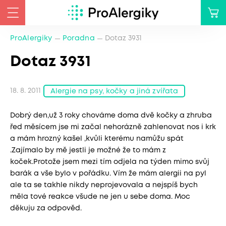
ProAlergiky
Poradna
Dotaz 3931
Dotaz 3931
18. 8. 2011
Alergie na psy, kočky a jiná zvířata
Dobrý den,už 3 roky chováme doma dvě kočky a zhruba
řed měsícem jse mi začal nehorázně zahlenovat nos i krk
a mám hrozný kašel ,kvůli kterému namůžu spát
.Zajímalo by mě jestli je možné že to mám z
koček.Protože jsem mezi tím odjela na týden mimo svůj
barák a vše bylo v pořádku. Vím že mám alergii na pyl
ale ta se takhle nikdy neprojevovala a nejspíš bych
měla tové reakce všude ne jen u sebe doma. Moc
děkuju za odpověd.