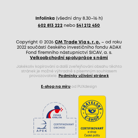
Infolinka
(všední dny 8.30–16 h)
602 813 222
nebo
541 212 450
Copyright © 2026
CM Trade Via s. r. o.
– od roku
2022 součástí českého investičního fondu ADAX
Fond firemního nástupnictví SICAV, a. s.
Velkoobchodní spolupráce s námi
Jakékoliv kopírování a další zveřejňování obsahu těchto
stránek je možné výhradně s písemným souhlasem
provozovatele.
Podmínky užívání stránek
E-shop na míru
od PUXdesign