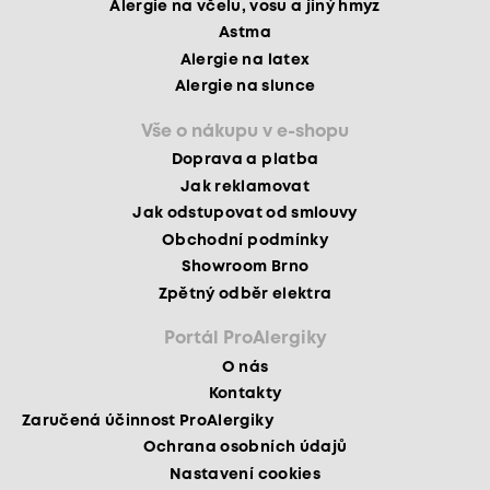
Alergie na včelu, vosu a jiný hmyz
Astma
Alergie na latex
Alergie na slunce
Vše o nákupu v e-shopu
Doprava a platba
Jak reklamovat
Jak odstupovat od smlouvy
Obchodní podmínky
Showroom Brno
Zpětný odběr elektra
Portál ProAlergiky
O nás
Kontakty
Zaručená účinnost ProAlergiky
Ochrana osobních údajů
Nastavení cookies