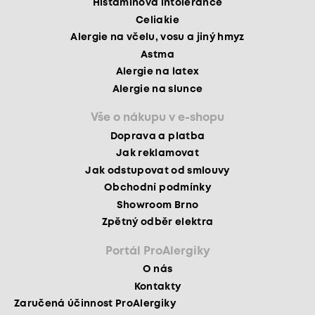
Histaminová intolerance
Celiakie
Alergie na včelu, vosu a jiný hmyz
Astma
Alergie na latex
Alergie na slunce
Vše o nákupu v e-shopu
Doprava a platba
Jak reklamovat
Jak odstupovat od smlouvy
Obchodní podmínky
Showroom Brno
Zpětný odběr elektra
Portál ProAlergiky
O nás
Kontakty
Zaručená účinnost ProAlergiky