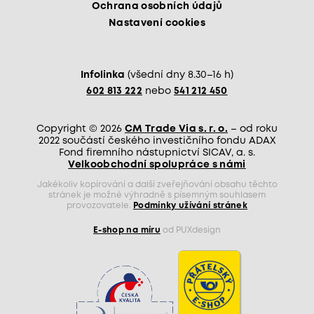
Ochrana osobních údajů
Nastavení cookies
Infolinka
(všední dny 8.30–16 h)
602 813 222
nebo
541 212 450
Copyright © 2026
CM Trade Via s. r. o.
– od roku
2022 součástí českého investičního fondu ADAX
Fond firemního nástupnictví SICAV, a. s.
Velkoobchodní spolupráce s námi
Jakékoliv kopírování a další zveřejňování obsahu těchto
stránek je možné výhradně s písemným souhlasem
provozovatele.
Podmínky užívání stránek
E-shop na míru
od PUXdesign