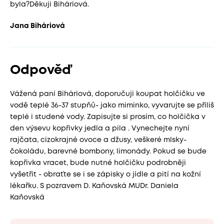
byla?Děkuji Biháriová.
Jana Biháriová
Odpověď
Vážená paní Biháriová, doporučuji koupat holčičku ve
vodě teplé 36-37 stupňů- jako miminko, vyvarujte se příliš
teplé i studené vody. Zapisujte si prosím, co holčička v
den výsevu kopřivky jedla a pila . Vynechejte nyní
rajčata, cizokrajné ovoce a džusy, veškeré mlsky-
čokoládu, barevné bombony, limonády. Pokud se bude
kopřivka vracet, bude nutné holčičku podrobněji
vyšetřit - obraťte se i se zápisky o jídle a pití na kožní
lékařku. S pozravem D. Kaňovská MUDr. Daniela
Kaňovská