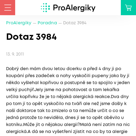
ProAlergiky
Poradna
Dotaz 3984
Dotaz 3984
13. 9. 2011
Dobrý den mám dvou letou dcerku a před 4 dny ji po
koupání přes zadeček a nohy vyskočili pupeny jako by jí
někdo vyšlehal kopřivou a postupně se to spojilo v jeden
velký puchýř.Jely jsme na pohotovost a tam lekařka
určila kopřivku že je to nějaká alergická reakce.Dva dny
po tom jí to opět vyskočilo na tváři ale než jsme došly k
naší doktorce tak to zmizelo a ta nemůže určit o co se
jedná protože to neviděla, dnes jí se to opět oběvilo u
kotníku.Může jít o nějakou alergii?Malá není zatím na nic
alergická.A dá se na vyšetření zjistit na co by ta alergie