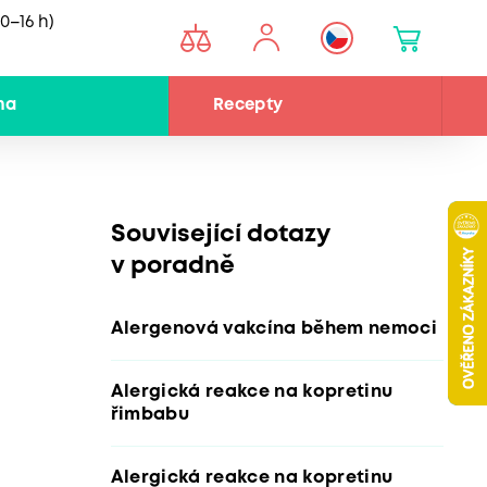
0–16 h)
na
Recepty
Související dotazy
v poradně
Alergenová vakcína během nemoci
Alergická reakce na kopretinu
řimbabu
Alergická reakce na kopretinu