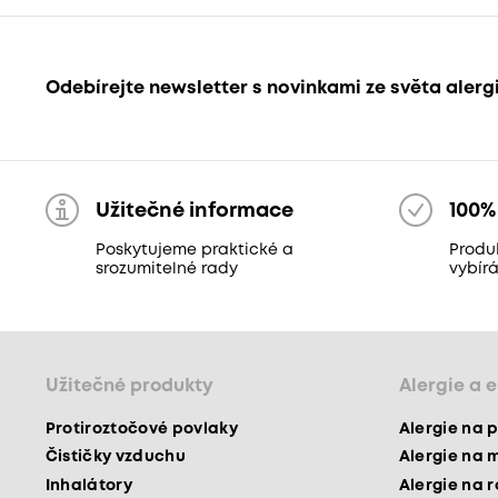
Odebírejte newsletter s novinkami ze světa alerg
Užitečné informace
100%
Poskytujeme praktické a
Produ
srozumitelné rady
vybír
Užitečné produkty
Alergie a 
Protiroztočové povlaky
Alergie na p
Čističky vzduchu
Alergie na 
Inhalátory
Alergie na 