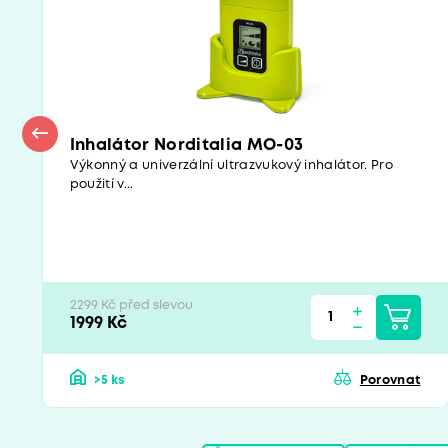
Inhalátor Norditalia MO-03
Výkonný a univerzální ultrazvukový inhalátor. Pro
použití v...
2299 Kč před slevou
1999 Kč
>5 ks
Porovnat