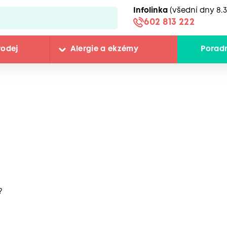
Infolinka
(všední dny 8.3
602 813 222
rodej
Alergie a ekzémy
Porad
?