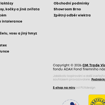
 laktózy
Obchodní podmínky
sy, kočky a jiná zvířata
Showroom Brno
kzém
Zpětný odběr elektra
 intolerance
čelu, vosu a jiný hmyz
atex
slunce
Copyright © 2026
CM Trade Via 
fondu ADAX Fond firemního nást
Jakékoliv kopírování a další zveře
souhlasem provozovatele.
Podmínky
E-shop na míru
od PUXdesign