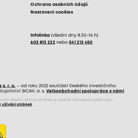
Ochrana osobních údajů
Nastavení cookies
Infolinka
(všední dny 8.30–16 h)
602 813 222
nebo
541 212 450
s. r. o.
– od roku 2022 součástí českého investičního
upnictví SICAV, a. s.
Velkoobchodní spolupráce s námi
jňování obsahu těchto stránek je možné výhradně s písemným
 užívání stránek