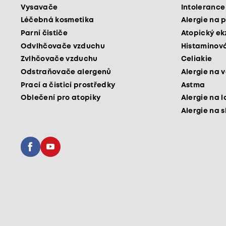
Vysavače
Intolerance
Léčebná kosmetika
Alergie na p
Parní čističe
Atopický e
Odvlhčovače vzduchu
Histaminová
Zvlhčovače vzduchu
Celiakie
Odstraňovače alergenů
Alergie na v
Prací a čisticí prostředky
Astma
Oblečení pro atopiky
Alergie na l
Alergie na 