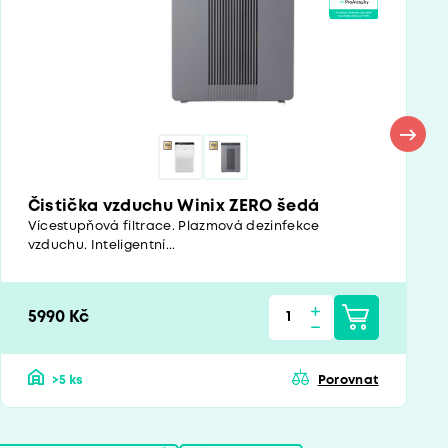
Čistička vzduchu Winix ZERO šedá
Vícestupňová filtrace. Plazmová dezinfekce
vzduchu. Inteligentní...
5990 Kč
>5 ks
Porovnat