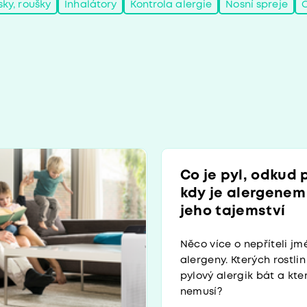
sky, roušky
Inhalátory
Kontrola alergie
Nosní spreje
Co je pyl, odkud 
kdy je alergenem 
jeho tajemství
Něco více o nepříteli j
alergeny. Kterých rostli
pylový alergik bát a kt
nemusí?