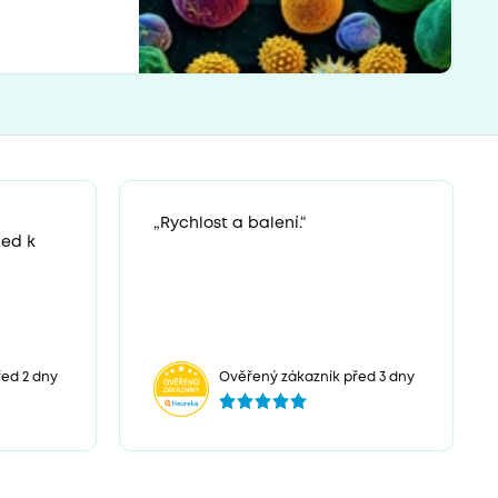
„Rychlost a balení.“
ned k
ed 2 dny
Ověřený zákazník před 3 dny