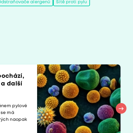
Odstraňovače alergenů
Sítě proti pylu
pochází,
a další
ménem pylové
n se má
erých naopak