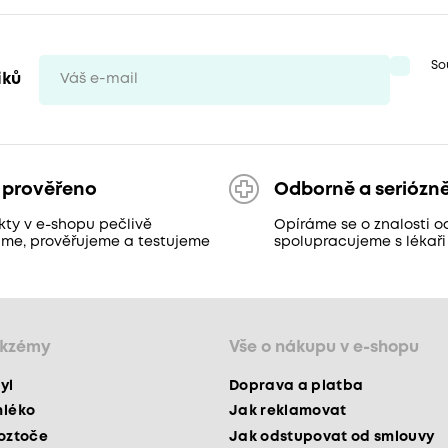
So
iků
 prověřeno
Odborně a seriózn
kty v e-shopu pečlivě
Opíráme se o znalosti o
áme, prověřujeme a testujeme
spolupracujeme s lékaři
ekzémy
Vše o nákupu v e-shopu
yl
Doprava a platba
mléko
Jak reklamovat
roztoče
Jak odstupovat od smlouvy