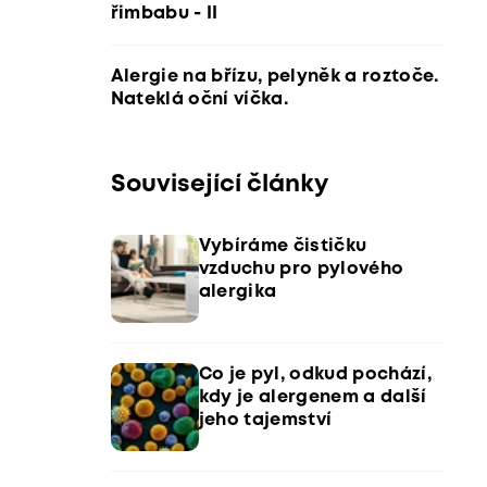
řimbabu - II
Alergie na břízu, pelyněk a roztoče.
Nateklá oční víčka.
Související články
Vybíráme čističku
vzduchu pro pylového
alergika
Co je pyl, odkud pochází,
kdy je alergenem a další
jeho tajemství