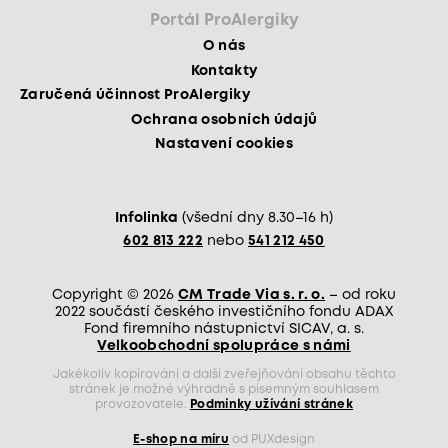
Portál ProAlergiky
O nás
Kontakty
Zaručená účinnost ProAlergiky
Ochrana osobních údajů
Nastavení cookies
Infolinka
(všední dny 8.30–16 h)
602 813 222
nebo
541 212 450
Copyright © 2026
CM Trade Via s. r. o.
– od roku
2022 součástí českého investičního fondu ADAX
Fond firemního nástupnictví SICAV, a. s.
Velkoobchodní spolupráce s námi
Jakékoliv kopírování a další zveřejňování obsahu těchto
stránek je možné výhradně s písemným souhlasem
provozovatele.
Podmínky užívání stránek
E-shop na míru
od PUXdesign