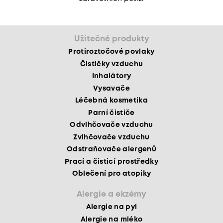
Užitečné produkty
Protiroztočové povlaky
Čističky vzduchu
Inhalátory
Vysavače
Léčebná kosmetika
Parní čističe
Odvlhčovače vzduchu
Zvlhčovače vzduchu
Odstraňovače alergenů
Prací a čisticí prostředky
Oblečení pro atopiky
Alergie a ekzémy
Alergie na pyl
Alergie na mléko