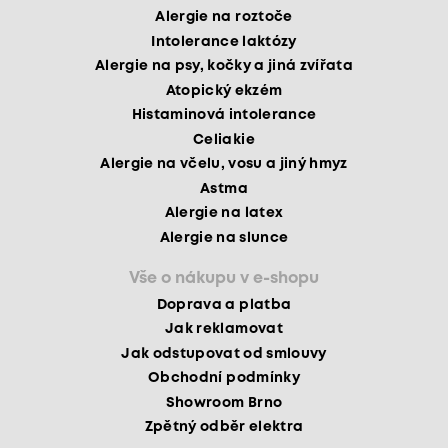
Alergie na roztoče
Intolerance laktózy
Alergie na psy, kočky a jiná zvířata
Atopický ekzém
Histaminová intolerance
Celiakie
Alergie na včelu, vosu a jiný hmyz
Astma
Alergie na latex
Alergie na slunce
Vše o nákupu v e-shopu
Doprava a platba
Jak reklamovat
Jak odstupovat od smlouvy
Obchodní podmínky
Showroom Brno
Zpětný odběr elektra