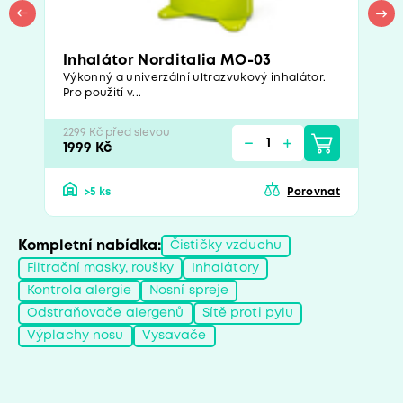
Inhalátor Norditalia MO-03
Výkonný a univerzální ultrazvukový inhalátor.
Pro použití v...
2299 Kč před slevou
1999 Kč
>5 ks
Porovnat
Kompletní nabídka:
Čističky vzduchu
Filtrační masky, roušky
Inhalátory
Kontrola alergie
Nosní spreje
Odstraňovače alergenů
Sítě proti pylu
Výplachy nosu
Vysavače