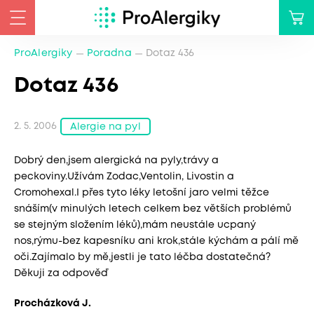
ProAlergiky
Poradna
Dotaz 436
Dotaz 436
2. 5. 2006
Alergie na pyl
Dobrý den,jsem alergická na pyly,trávy a
peckoviny.Užívám Zodac,Ventolin, Livostin a
Cromohexal.I přes tyto léky letošní jaro velmi těžce
snáším(v minulých letech celkem bez větších problémů
se stejným složením léků),mám neustále ucpaný
nos,rýmu-bez kapesníku ani krok,stále kýchám a pálí mě
oči.Zajímalo by mě,jestli je tato léčba dostatečná?
Děkuji za odpověď
Procházková J.