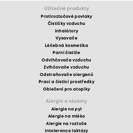
Užitečné produkty
Protiroztočové povlaky
Čističky vzduchu
Inhalátory
Vysavače
Léčebná kosmetika
Parní čističe
Odvlhčovače vzduchu
Zvlhčovače vzduchu
Odstraňovače alergenů
Prací a čisticí prostředky
Oblečení pro atopiky
Alergie a ekzémy
Alergie na pyl
Alergie na mléko
Alergie na roztoče
Intolerance laktózy