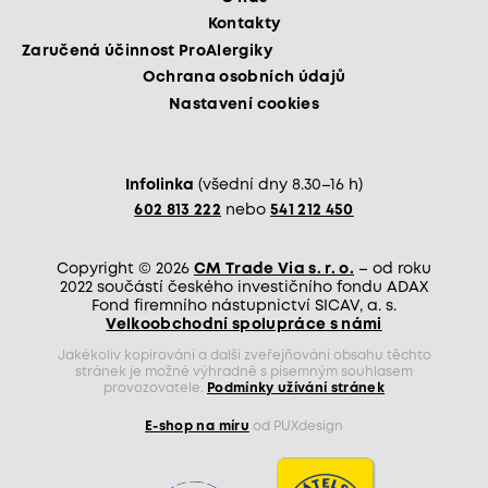
Kontakty
Zaručená účinnost ProAlergiky
Ochrana osobních údajů
Nastavení cookies
Infolinka
(všední dny 8.30–16 h)
602 813 222
nebo
541 212 450
Copyright © 2026
CM Trade Via s. r. o.
– od roku
2022 součástí českého investičního fondu ADAX
Fond firemního nástupnictví SICAV, a. s.
Velkoobchodní spolupráce s námi
Jakékoliv kopírování a další zveřejňování obsahu těchto
stránek je možné výhradně s písemným souhlasem
provozovatele.
Podmínky užívání stránek
E-shop na míru
od PUXdesign