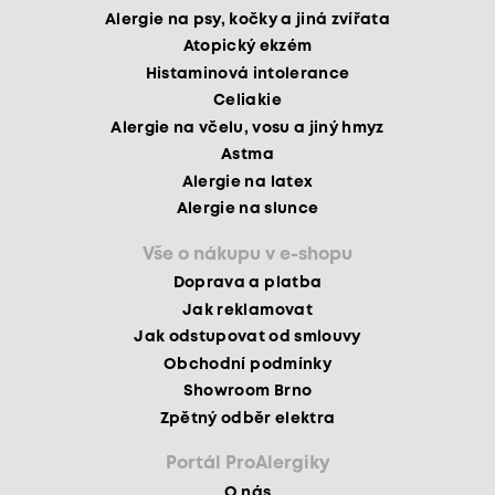
Alergie na psy, kočky a jiná zvířata
Atopický ekzém
Histaminová intolerance
Celiakie
Alergie na včelu, vosu a jiný hmyz
Astma
Alergie na latex
Alergie na slunce
Vše o nákupu v e-shopu
Doprava a platba
Jak reklamovat
Jak odstupovat od smlouvy
Obchodní podmínky
Showroom Brno
Zpětný odběr elektra
Portál ProAlergiky
O nás