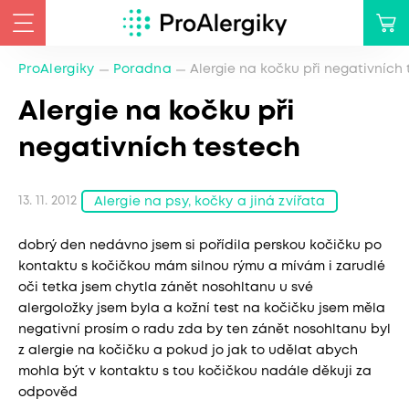
ProAlergiky
Poradna
Alergie na kočku při negativních
Alergie na kočku při
negativních testech
13. 11. 2012
Alergie na psy, kočky a jiná zvířata
dobrý den nedávno jsem si pořídila perskou kočičku po
kontaktu s kočičkou mám silnou rýmu a mívám i zarudlé
oči tetka jsem chytla zánět nosohltanu u své
alergoložky jsem byla a kožní test na kočičku jsem měla
negativní prosím o radu zda by ten zánět nosohltanu byl
z alergie na kočičku a pokud jo jak to udělat abych
mohla být v kontaktu s tou kočičkou nadále děkuji za
odpověd