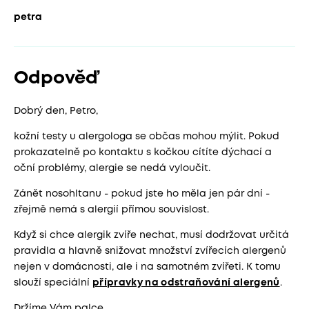
petra
Odpověď
Dobrý den, Petro,
kožní testy u alergologa se občas mohou mýlit. Pokud
prokazatelně po kontaktu s kočkou cítíte dýchací a
oční problémy, alergie se nedá vyloučit.
Zánět nosohltanu - pokud jste ho měla jen pár dní -
zřejmě nemá s alergií přímou souvislost.
Když si chce alergik zvíře nechat, musí dodržovat určitá
pravidla a hlavně snižovat množství zvířecích alergenů
nejen v domácnosti, ale i na samotném zvířeti. K tomu
slouží speciální
přípravky na odstraňování alergenů
.
Držíme Vám palce,