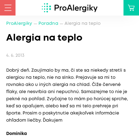
ProAlergiky
Poradna
Alergia na teplo
Alergia na teplo
4. 6. 2013
Dobrý deň. Zaujímalo by ma, či ste sa niekedy stretli s
alergiou na teplo, nie na slnko. Prejavuje sa mi to
rovnako ako u iných alergia na chlad. Čiže červené
fľaky, ale nesvrbia ani nepuchnú. Samozrejme to nie je
pekné na pohľad. Zvyčajne to mám po horúcej sprche,
keď sa opaľujem, alebo keď sa mi telo prehreje pri
športe. Prosím o poskytnutie akejkoľvek informácie
ohľadom liečby. Ďakujem
Dominika