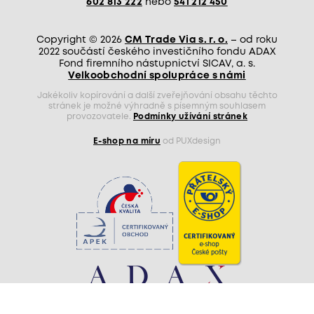
602 813 222
nebo
541 212 450
Copyright © 2026
CM Trade Via s. r. o.
– od roku
2022 součástí českého investičního fondu ADAX
Fond firemního nástupnictví SICAV, a. s.
Velkoobchodní spolupráce s námi
Jakékoliv kopírování a další zveřejňování obsahu těchto
stránek je možné výhradně s písemným souhlasem
provozovatele.
Podmínky užívání stránek
E-shop na míru
od PUXdesign