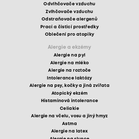
Odvlhčovače vzduchu
Zvlhčovače vzduchu
Odstraňovače alergenů
Prací a čisticí prostředky
Oblečení pro atopiky
Alergie a ekzémy
Alergie na pyl
Alergie na mléko
Alergie na roztoče
Intolerance laktózy
Alergie na psy, kočky a jiná zvířata
Atopický ekzém
Histaminová intolerance
Celiakie
Alergie na včelu, vosu a jiný hmyz
Astma
Alergie na latex
Alergie na slunce