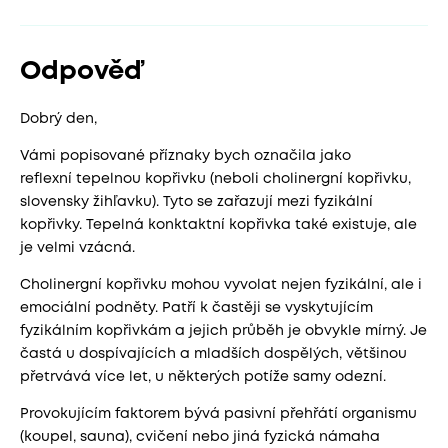
Odpověď
Dobrý den,
Vámi popisované příznaky bych označila jako
reflexní tepelnou kopřivku (neboli cholinergní kopřivku,
slovensky žihľavku). Tyto se zařazují mezi fyzikální
kopřivky. Tepelná konktaktní kopřivka také existuje, ale
je velmi vzácná.
Cholinergní kopřivku mohou vyvolat nejen fyzikální, ale i
emociální podněty. Patří k častěji se vyskytujícím
fyzikálním kopřivkám a jejich průběh je obvykle mírný. Je
častá u dospívajících a mladších dospělých, většinou
přetrvává více let, u některých potíže samy odezní.
Provokujícím faktorem bývá pasivní přehřátí organismu
(koupel, sauna), cvičení nebo jiná fyzická námaha