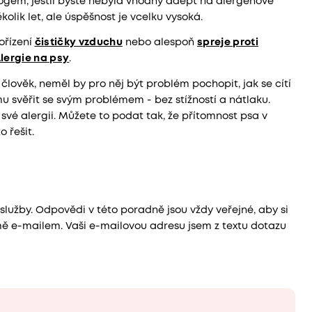
ogem, jestli byste nebyla vhodný adept na alergenové
kolik let, ale úspěšnost je vcelku vysoká.
ořízení
čističky vzduchu
nebo alespoň
spreje proti
lergie na psy
.
 člověk, neměl by pro něj být problém pochopit, jak se cítí
mu svěřit se svým problémem - bez stížností a nátlaku.
vé alergii. Můžete to podat tak, že přítomnost psa v
o řešit.
o služby. Odpovědi v této poradně jsou vždy veřejné, aby si
mě e-mailem. Vaši e-mailovou adresu jsem z textu dotazu