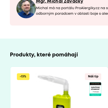
Mgr. Michal Závacký
Michal má na portálu ProAlergiky.cz na s
odborným poradcem v oblasti boje s ale
Produkty, které pomáhají
-13%
Náš tip