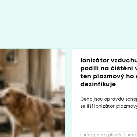
Ionizátor vzduch
podílí na čištění
ten plazmový ho
dezinfikuje
Čeho jsou opravdu scho
se liší ionizátor plazmov
Alergie na plísně
Aler