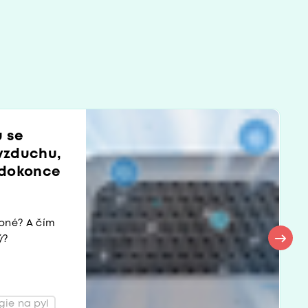
u se
 vzduchu,
 dokonce
pné? A čím
ý?
gie na pyl