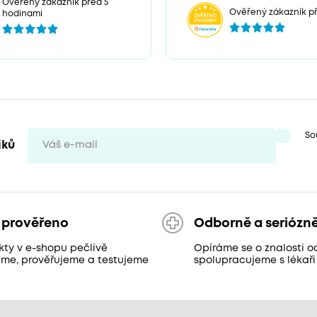
Ověřený zákazník před 5
Ověřený zákazník př
hodinami
So
iků
 prověřeno
Odborně a seriózn
kty v e-shopu pečlivě
Opíráme se o znalosti o
áme, prověřujeme a testujeme
spolupracujeme s lékaři