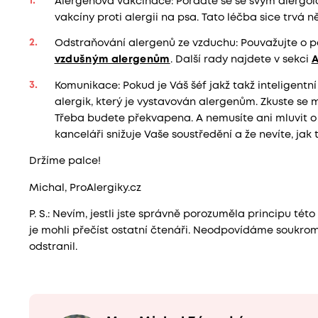
Alergenová vakcinace: Poraďte se se svým alergol
vakcíny proti alergii na psa. Tato léčba sice trvá ně
Odstraňování alergenů ze vzduchu: Pouvažujte o p
vzdušným alergenům
. Další rady najdete v sekci
A
Komunikace: Pokud je Váš šéf jakž takž inteligentní
alergik, který je vystavován alergenům. Zkuste se 
Třeba budete překvapena. A nemusíte ani mluvit o s
kanceláři snižuje Vaše soustředění a že nevíte, jak t
Držíme palce!
Michal, ProAlergiky.cz
P. S.: Nevím, jestli jste správně porozuměla principu tét
je mohli přečíst ostatní čtenáři. Neodpovídáme soukro
odstranil.