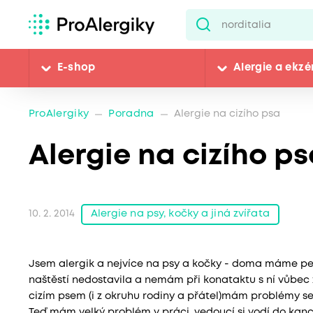
E-shop
Alergie a ekz
ProAlergiky
Poradna
Alergie na cizího psa
Alergie na cizího p
Alergie na psy, kočky a jiná zvířata
10. 2. 2014
Jsem alergik a nejvíce na psy a kočky - doma máme pejs
naštěstí nedostavila a nemám při konataktu s ní vůbec 
cizím psem (i z okruhu rodiny a přátel)mám problémy s
Teď mám velký problém v práci, vedoucí si vodí do kanc