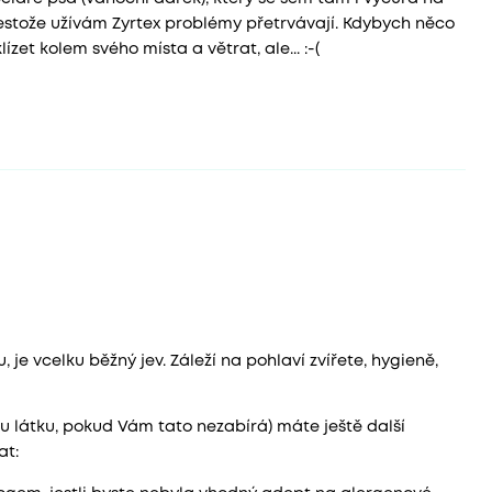
přestože užívám Zyrtex problémy přetrvávají. Kdybych něco
ízet kolem svého místa a větrat, ale... :-(
, je vcelku běžný jev. Záleží na pohlaví zvířete, hygieně,
ou látku, pokud Vám tato nezabírá) máte ještě další
at: