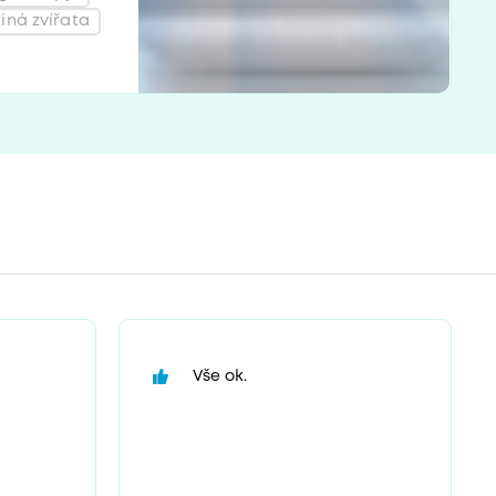
jiná zvířata
Vše ok.