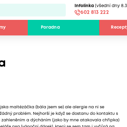
Infolinka
(všední dny 8.3
602 813 222
émy
Poradna
Recept
sa
ka maltézáčka (bála jsem se) ale alergie na ni se
žádný problém. Nejhorší je když se dostanu do kontaktu s
e zahleněním a dýcháním (jako by mne atakovala chřipka)
eláře psa (vánoční dárek), který se sem tam i vyčůrá na