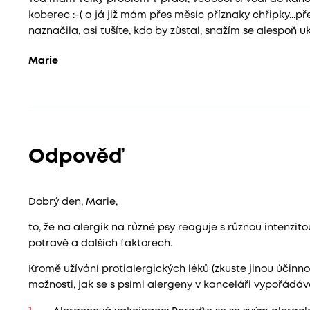
koberec :-( a já již mám přes měsíc příznaky chřipky...
naznačila, asi tušíte, kdo by zůstal, snažím se alespoň ukl
Marie
Odpověď
Dobrý den, Marie,
to, že na alergik na různé psy reaguje s různou intenzitou
potravě a dalších faktorech.
Kromě užívání protialergických léků (zkuste jinou účinn
možnosti, jak se s psími alergeny v kanceláři vypořádáv