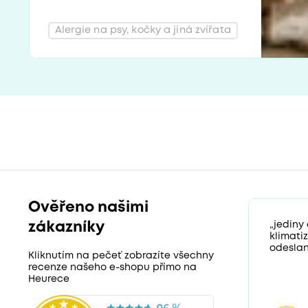
Alergie na psy, kočky a jiná zvířata
Ověřeno našimi
zákazníky
„jediny
klimati
odeslan
Kliknutím na pečeť zobrazíte všechny
recenze našeho e-shopu přímo na
Heurece