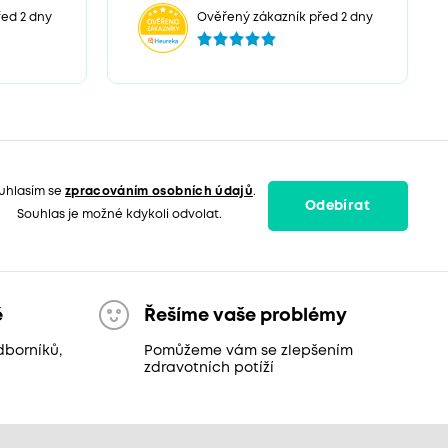
ed 2 dny
Ověřený zákazník před 2 dny
uhlasím se
zpracováním osobních údajů
.
Odebírat
Souhlas je možné kdykoli odvolat.
ě
Řešíme vaše problémy
dborníků,
Pomůžeme vám se zlepšením
zdravotních potíží