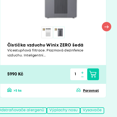
Čistička vzduchu Winix ZERO šedá
Vícestupňová filtrace. Plazmová dezinfekce
vzduchu. Inteligentní...
5990 Kč
>5 ks
Porovnat
Odstraňovače alergenů
Výplachy nosu
Vysavače