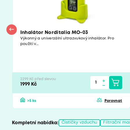
Inhalátor Norditalia MO-03
Výkonný a univerzální ultrazvukový inhalátor. Pro
použití v...
2299 Kč před slevou
1999 Kč
>5 ks
Porovnat
Kompletní nabídka:
Čističky vzduchu
Filtrační ma