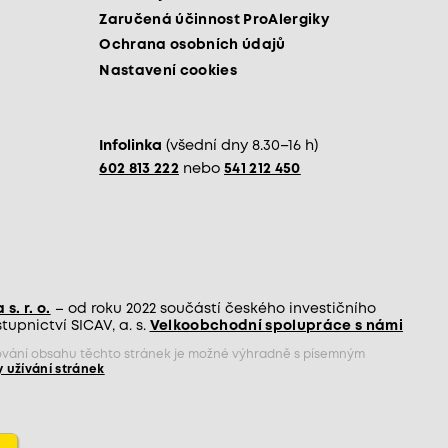
Zaručená účinnost ProAlergiky
Ochrana osobních údajů
Nastavení cookies
Infolinka
(všední dny 8.30–16 h)
602 813 222
nebo
541 212 450
s. r. o.
– od roku 2022 součástí českého investičního
upnictví SICAV, a. s.
Velkoobchodní spolupráce s námi
jňování obsahu těchto stránek je možné výhradně s písemným
 užívání stránek