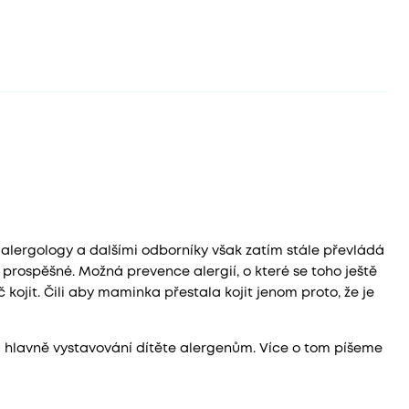
i alergology a dalšími odborníky však zatím stále převládá
e prospěšné. Možná prevence alergií, o které se toho ještě
kojit. Čili aby maminka přestala kojit jenom proto, že je
 a hlavně vystavování dítěte alergenům. Více o tom píšeme