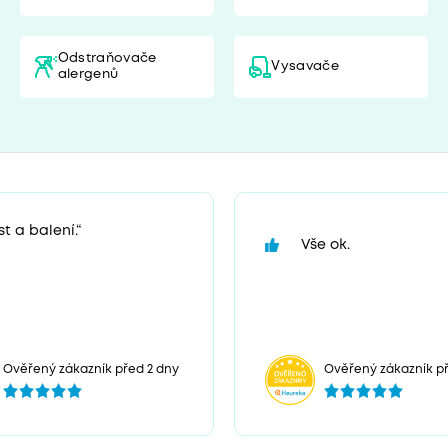
Odstraňovače
Vysavače
alergenů
t a balení.“
Vše ok.
Ověřený zákazník před 2 dny
Ověřený zákazník př