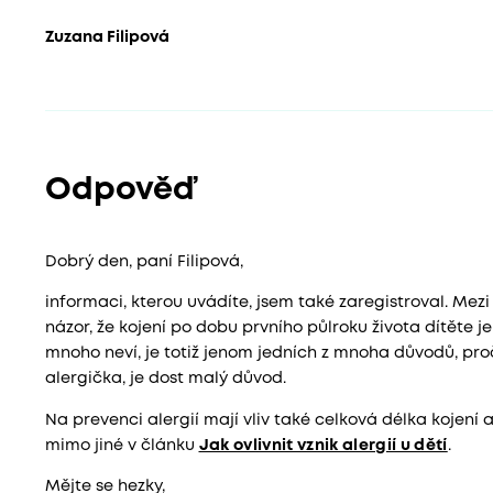
Zuzana Filipová
Odpověď
Dobrý den, paní Filipová,
informaci, kterou uvádíte, jsem také zaregistroval. Mez
názor, že kojení po dobu prvního půlroku života dítěte j
mnoho neví, je totiž jenom jedních z mnoha důvodů, proč 
alergička, je dost malý důvod.
Na prevenci alergií mají vliv také celková délka kojení
mimo jiné v článku
Jak ovlivnit vznik alergií u dětí
.
Mějte se hezky,