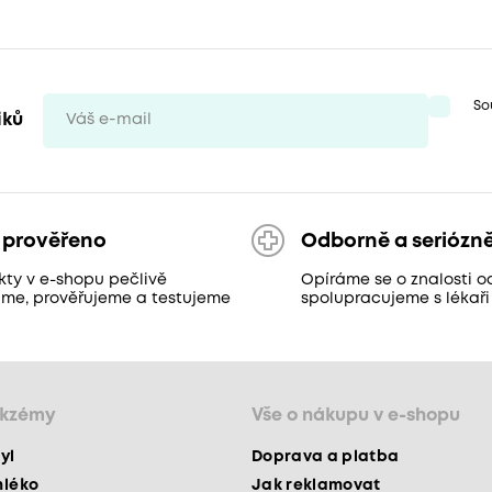
So
iků
 prověřeno
Odborně a seriózn
kty v e-shopu pečlivě
Opíráme se o znalosti o
áme, prověřujeme a testujeme
spolupracujeme s lékaři
ekzémy
Vše o nákupu v e-shopu
yl
Doprava a platba
mléko
Jak reklamovat