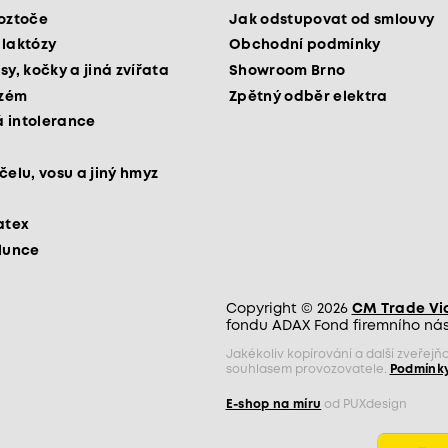
roztoče
Jak odstupovat od smlouvy
 laktózy
Obchodní podmínky
sy, kočky a jiná zvířata
Showroom Brno
kzém
Zpětný odběr elektra
 intolerance
čelu, vosu a jiný hmyz
atex
slunce
Copyright © 2026
CM Trade Via 
fondu ADAX Fond firemního nást
Jakékoliv kopírování a další zveře
souhlasem provozovatele.
Podmínky
E-shop na míru
od PUXdesign