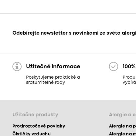
Odebírejte newsletter s novinkami ze světa alerg
Užitečné informace
100%
Poskytujeme praktické a
Produ
srozumitelné rady
vybír
Užitečné produkty
Alergie a 
Protiroztočové povlaky
Alergie na p
Čističky vzduchu
Alergie na 