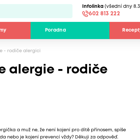
Infolinka
(všední dny 8.3
602 813 222
émy
Poradna
Recept
e - rodiče alergici
 alergie - rodiče
rgička a muž ne, že není kojení pro dítě přínosem, spíše
vda nebo je kojení prevencí vždy? Děkuji za odpověď.