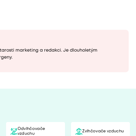
tarosti marketing a redakci. Je dlouholetým
rgeny.
Odvlhčovače
Zvlhčovače vzduchu
vzduchu