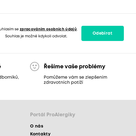
uhlasím se
zpracováním osobních údajů
.
Odebírat
Souhlas je možné kdykoli odvolat.
ě
Řešíme vaše problémy
dborníků,
Pomůžeme vám se zlepšením
zdravotních potíží
Portál ProAlergiky
O nás
Kontakty