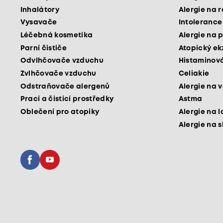
Inhalátory
Alergie na 
Vysavače
Intolerance
Léčebná kosmetika
Alergie na p
Parní čističe
Atopický e
Odvlhčovače vzduchu
Histaminová
Zvlhčovače vzduchu
Celiakie
Odstraňovače alergenů
Alergie na v
Prací a čisticí prostředky
Astma
Oblečení pro atopiky
Alergie na l
Alergie na 