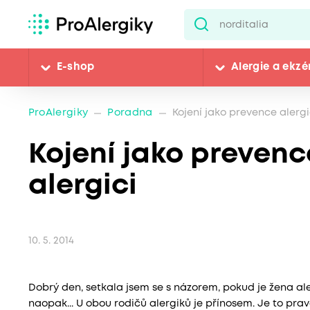
E-shop
Alergie a ekz
ProAlergiky
Poradna
Kojení jako prevence alergi
Kojení jako prevence
alergici
10. 5. 2014
Dobrý den, setkala jsem se s názorem, pokud je žena ale
naopak... U obou rodičů alergiků je přínosem. Je to pra