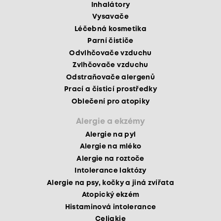
Inhalátory
Vysavače
Léčebná kosmetika
Parní čističe
Odvlhčovače vzduchu
Zvlhčovače vzduchu
Odstraňovače alergenů
Prací a čisticí prostředky
Oblečení pro atopiky
Alergie a ekzémy
Alergie na pyl
Alergie na mléko
Alergie na roztoče
Intolerance laktózy
Alergie na psy, kočky a jiná zvířata
Atopický ekzém
Histaminová intolerance
Celiakie