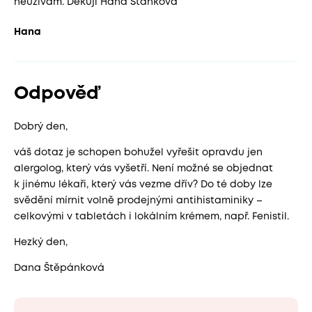
neužívám. Děkuji Hana Staňková
Hana
Odpověď
Dobrý den,
váš dotaz je schopen bohužel vyřešit opravdu jen
alergolog, který vás vyšetří. Není možné se objednat
k jinému lékaři, který vás vezme dřív? Do té doby lze
svědění mírnit volně prodejnými antihistaminiky –
celkovými v tabletách i lokálním krémem, např. Fenistil.
Hezký den,
Dana Štěpánková