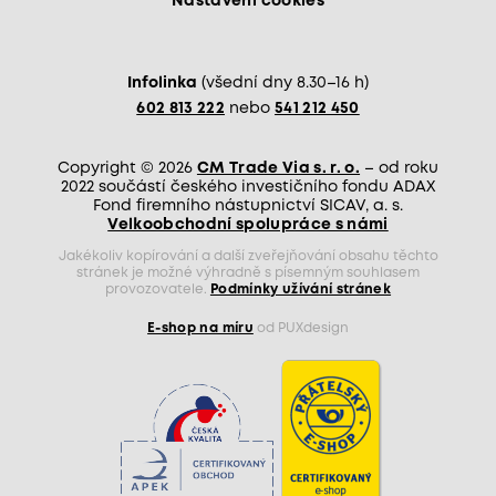
Nastavení cookies
Infolinka
(všední dny 8.30–16 h)
602 813 222
nebo
541 212 450
Copyright © 2026
CM Trade Via s. r. o.
– od roku
2022 součástí českého investičního fondu ADAX
Fond firemního nástupnictví SICAV, a. s.
Velkoobchodní spolupráce s námi
Jakékoliv kopírování a další zveřejňování obsahu těchto
stránek je možné výhradně s písemným souhlasem
provozovatele.
Podmínky užívání stránek
E-shop na míru
od PUXdesign