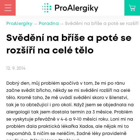
ProAlergiky
Poradna
Svědění na bříše a poté se rozšíří
Svědění na bříše a poté se
rozšíří na celé tělo
12. 9. 2014
Dobrý den, můj problém spočívá v tom, že mi po ránu
začne svědit břicho, někdy se mi svědění rozšíří na celé
tělo. Kromě toho, že mě uvádí svědění skoro v šílenství,
tak je to obtežující i pro okolí. Když jsem se objednala na
alergologii tak jsem dostala termín za 3 měsíce. Problém
se vyskytuje převážně v 4-6 a 9-10 měsíci roku. Loni mi na
problém dala praktická lékařka Xados, ale nějak mi to
nepomáhá. S ničím se neléčím, žadné léky pravidelně