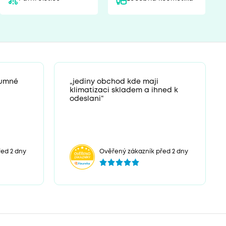
zumné
„jediny obchod kde maji
klimatizaci skladem a ihned k
odeslani“
ed 2 dny
Ověřený zákazník před 2 dny