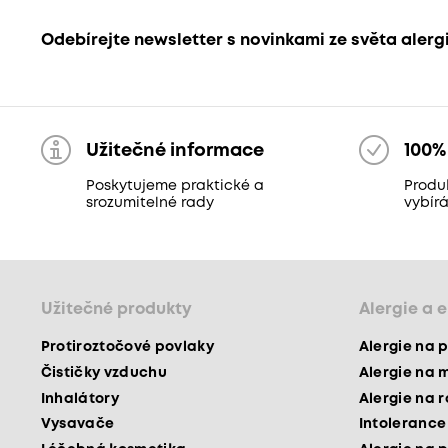
Odebírejte newsletter s novinkami ze světa alerg
Užitečné informace
100%
Poskytujeme praktické a
Produ
srozumitelné rady
vybír
Užitečné produkty
Alergie a 
Protiroztočové povlaky
Alergie na p
Čističky vzduchu
Alergie na 
Inhalátory
Alergie na 
Vysavače
Intolerance