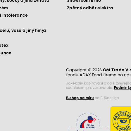
sy, kočky a jiná zvířata
Showroom Brno
kzém
Zpětný odběr elektra
 intolerance
čelu, vosu a jiný hmyz
atex
slunce
Copyright © 2026
CM Trade Via 
fondu ADAX Fond firemního nást
Jakékoliv kopírování a další zveře
souhlasem provozovatele.
Podmínky
E-shop na míru
od PUXdesign