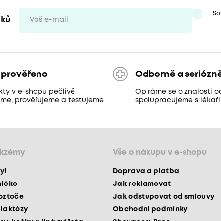
So
iků
 prověřeno
Odborně a seriózn
kty v e-shopu pečlivě
Opíráme se o znalosti o
áme, prověřujeme a testujeme
spolupracujeme s lékaři
ekzémy
Vše o nákupu v e-shopu
yl
Doprava a platba
mléko
Jak reklamovat
roztoče
Jak odstupovat od smlouvy
 laktózy
Obchodní podmínky