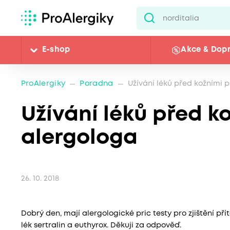
E-shop
Akce & Dop
ProAlergiky
Poradna
Užívání léků před kožními p
Užívání léků před ko
alergologa
26. 10. 2018
Dobrý den, mají alergologické pric testy pro zjištění p
lék sertralin a euthyrox. Děkuji za odpověď.