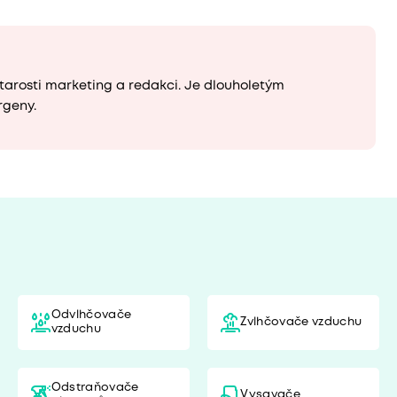
tarosti marketing a redakci. Je dlouholetým
rgeny.
Odvlhčovače
Zvlhčovače vzduchu
vzduchu
Odstraňovače
Vysavače