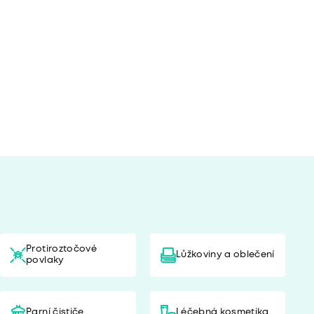
Protiroztočové
Lůžkoviny a oblečení
povlaky
Parní čističe
Léčebná kosmetika