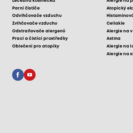
Léčebná kosmetika
Alergie na p
Parní čističe
Atopický e
Odvlhčovače vzduchu
Histaminová
Zvlhčovače vzduchu
Celiakie
Odstraňovače alergenů
Alergie na v
Prací a čisticí prostředky
Astma
Oblečení pro atopiky
Alergie na l
Alergie na 