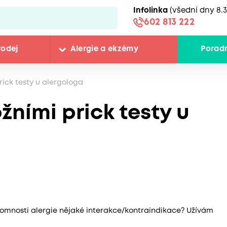
Infolinka
(všední dny 8.3
602 813 222
rodej
Alergie a ekzémy
Porad
rick testy u alergologa
žními prick testy u
řítomnosti alergie nějaké interakce/kontraindikace? Užívám