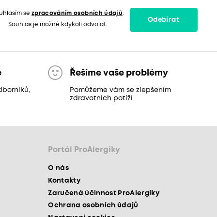
uhlasím se
zpracováním osobních údajů
.
Odebírat
Souhlas je možné kdykoli odvolat.
ě
Řešíme vaše problémy
dborníků,
Pomůžeme vám se zlepšením
zdravotních potíží
Portál ProAlergiky
O nás
Kontakty
Zaručená účinnost ProAlergiky
Ochrana osobních údajů