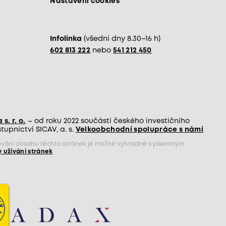
Nastavení cookies
Infolinka
(všední dny 8.30–16 h)
602 813 222
nebo
541 212 450
s. r. o.
– od roku 2022 součástí českého investičního
upnictví SICAV, a. s.
Velkoobchodní spolupráce s námi
jňování obsahu těchto stránek je možné výhradně s písemným
 užívání stránek