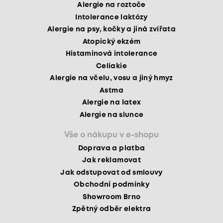
Alergie na roztoče
Intolerance laktózy
Alergie na psy, kočky a jiná zvířata
Atopický ekzém
Histaminová intolerance
Celiakie
Alergie na včelu, vosu a jiný hmyz
Astma
Alergie na latex
Alergie na slunce
Vše o nákupu v e-shopu
Doprava a platba
Jak reklamovat
Jak odstupovat od smlouvy
Obchodní podmínky
Showroom Brno
Zpětný odběr elektra