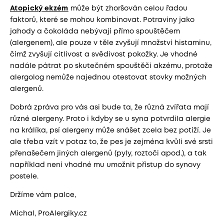
Atopický ekzém
může být zhoršován celou řadou
faktorů, které se mohou kombinovat. Potraviny jako
jahody a čokoláda nebývají přímo spouštěčem
(alergenem), ale pouze v těle zvyšují množství histaminu,
čímž zvyšují citlivost a svědivost pokožky. Je vhodné
nadále pátrat po skutečném spouštěči akzému, protože
alergolog nemůže najednou otestovat stovky možných
alergenů.
Dobrá zpráva pro vás asi bude ta, že různá zvířata mají
různé alergeny. Proto i kdyby se u syna potvrdila alergie
na králíka, psí alergeny může snášet zcela bez potíží. Je
ale třeba vzít v potaz to, že pes je zejména kvůli své srsti
přenašečem jiných alergenů (pyly, roztoči apod.), a tak
například není vhodné mu umožnit přístup do synovy
postele.
Držíme vám palce,
Michal, ProAlergiky.cz