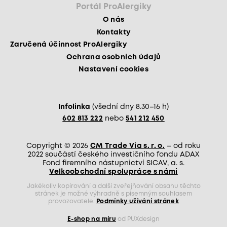
Portál ProAlergiky
O nás
Kontakty
Zaručená účinnost ProAlergiky
Ochrana osobních údajů
Nastavení cookies
Infolinka
(všední dny 8.30–16 h)
602 813 222
nebo
541 212 450
Copyright © 2026
CM Trade Via s. r. o.
– od roku
2022 součástí českého investičního fondu ADAX
Fond firemního nástupnictví SICAV, a. s.
Velkoobchodní spolupráce s námi
Jakékoliv kopírování a další zveřejňování obsahu těchto
stránek je možné výhradně s písemným souhlasem
provozovatele.
Podmínky užívání stránek
E-shop na míru
od PUXdesign