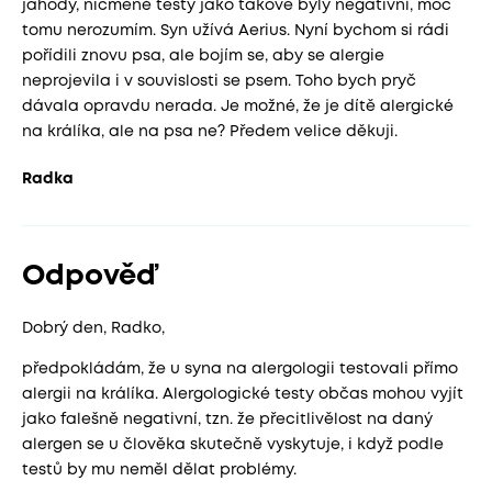
jahody, nicméně testy jako takové byly negativní, moc
tomu nerozumím. Syn užívá Aerius. Nyní bychom si rádi
pořídili znovu psa, ale bojím se, aby se alergie
neprojevila i v souvislosti se psem. Toho bych pryč
dávala opravdu nerada. Je možné, že je dítě alergické
na králíka, ale na psa ne? Předem velice děkuji.
Radka
Odpověď
Dobrý den, Radko,
předpokládám, že u syna na alergologii testovali přímo
alergii na králíka. Alergologické testy občas mohou vyjít
jako falešně negativní, tzn. že přecitlivělost na daný
alergen se u člověka skutečně vyskytuje, i když podle
testů by mu neměl dělat problémy.