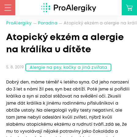
ProAlergiky
Poradna
Atopický ekzém a alergie na králí
Atopický ekzém a alergie
na králíka u dítěte
5. 8. 2019
Alergie na psy, kočky a jiná zvířata
Dobrý den, máme téměř 4 letého syna. Od jeho narození
do 3 let s námi žil pes, syn bez obtíží. Poté jsme si pořídili
králíka a syn si začal stěžovat na svědění očí. Zkusili
jsme dát králíka k jinému rodinnému příslušníkovi a
obtíže ustaly. Na alergologii vyšly testy negativní, ale
tam jsme nebyli odesláni kvůli zvířeti, nýbrž kvůli
slabému atopickému ekzému a rudnutí tváří..zdá se, že
mu to vyvolávají nějaké potraviny jako čokoláda a