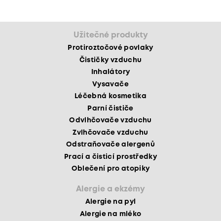
Užitečné produkty
Protiroztočové povlaky
Čističky vzduchu
Inhalátory
Vysavače
Léčebná kosmetika
Parní čističe
Odvlhčovače vzduchu
Zvlhčovače vzduchu
Odstraňovače alergenů
Prací a čisticí prostředky
Oblečení pro atopiky
Alergie a ekzémy
Alergie na pyl
Alergie na mléko