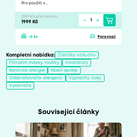
Pro použití v...
2299 Kč před slevou
1999 Kč
>5 ks
Porovnat
Kompletní nabídka:
Čističky vzduchu
Filtrační masky, roušky
Inhalátory
Kontrola alergie
Nosní spreje
Odstraňovače alergenů
Výplachy nosu
Vysavače
Související články