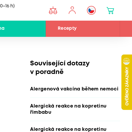
0–16 h)
na
Recepty
Související dotazy
v poradně
Alergenová vakcína během nemoci
Alergická reakce na kopretinu
řimbabu
Alergická reakce na kopretinu