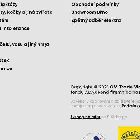
 laktózy
Obchodní podmínky
sy, kočky a jiná zvířata
Showroom Brno
kzém
Zpětný odběr elektra
 intolerance
čelu, vosu a jiný hmyz
atex
slunce
Copyright © 2026
CM Trade Via 
fondu ADAX Fond firemního nást
Jakékoliv kopírování a další zveře
souhlasem provozovatele.
Podmínky
E-shop na míru
od PUXdesign