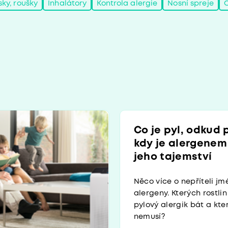
sky, roušky
Inhalátory
Kontrola alergie
Nosní spreje
Co je pyl, odkud 
kdy je alergenem 
jeho tajemství
Něco více o nepříteli j
alergeny. Kterých rostli
pylový alergik bát a kt
nemusí?