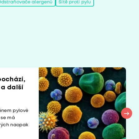
Odstraňovače alergenů
Sítě proti pylu
pochází,
a další
ménem pylové
n se má
erých naopak