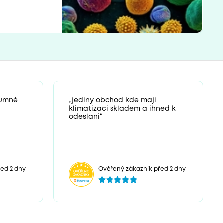
zumné
„jediny obchod kde maji
klimatizaci skladem a ihned k
odeslani“
ed 2 dny
Ověřený zákazník před 2 dny