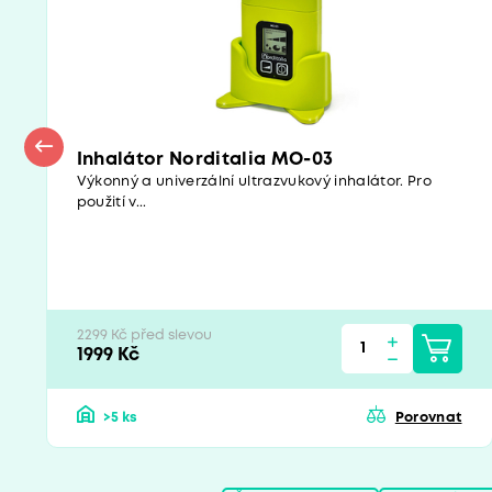
Inhalátor Norditalia MO-03
Výkonný a univerzální ultrazvukový inhalátor. Pro
použití v...
2299 Kč před slevou
1999 Kč
>5 ks
Porovnat