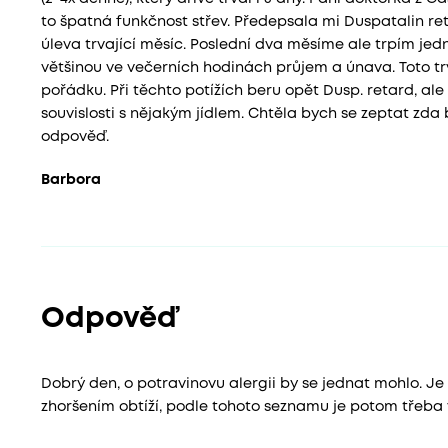
to špatná funkčnost střev. Předepsala mi Duspatalin re
úleva trvající měsíc. Poslední dva měsíme ale trpím jedn
většinou ve večerních hodinách průjem a únava. Toto trv
pořádku. Při těchto potížích beru opět Dusp. retard, ale
souvislosti s nějakým jídlem. Chtěla bych se zeptat zda
odpověď.
Barbora
Odpověď
Dobrý den, o potravinovu alergii by se jednat mohlo. Je 
zhoršením obtíží, podle tohoto seznamu je potom třeba 