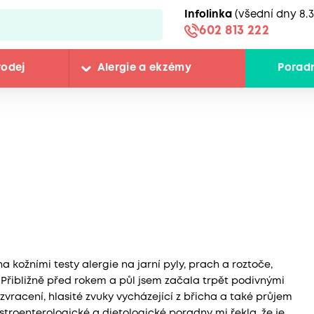
Infolinka
(všední dny 8.3
602 813 222
rodej
Alergie a ekzémy
Porad
na kožními testy alergie na jarní pyly, prach a roztoče,
 Přibližně před rokem a půl jsem začala trpět podivnými
zvracení, hlasité zvuky vycházející z břicha a také průjem
Gastroenterologické a dietologické poradny mi řekla, že je