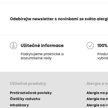
Odebírejte newsletter s novinkami ze světa alerg
Užitečné informace
100%
Poskytujeme praktické a
Produ
srozumitelné rady
vybír
Užitečné produkty
Alergie a 
Protiroztočové povlaky
Alergie na p
Čističky vzduchu
Alergie na 
Inhalátory
Alergie na 