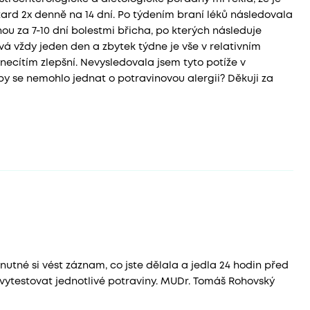
tard 2x denně na 14 dní. Po týdením braní léků následovala
ou za 7-10 dní bolestmi břicha, po kterých následuje
á vždy jeden den a zbytek týdne je vše v relativním
 necítím zlepšní. Nevysledovala jsem tyto potíže v
 by se nemohlo jednat o potravinovou alergii? Děkuji za
nutné si vést záznam, co jste dělala a jedla 24 hodin před
vytestovat jednotlivé potraviny. MUDr. Tomáš Rohovský