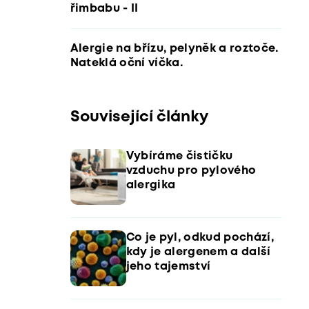
řimbabu - II
Alergie na břízu, pelyněk a roztoče.
Nateklá oční víčka.
Související články
Vybíráme čističku
vzduchu pro pylového
alergika
Co je pyl, odkud pochází,
kdy je alergenem a další
jeho tajemství