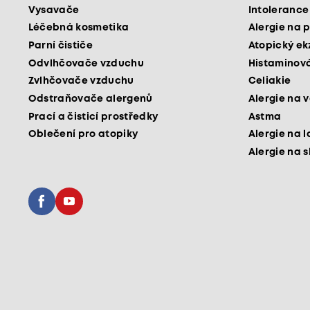
Vysavače
Intolerance
Léčebná kosmetika
Alergie na p
Parní čističe
Atopický e
Odvlhčovače vzduchu
Histaminová
Zvlhčovače vzduchu
Celiakie
Odstraňovače alergenů
Alergie na v
Prací a čisticí prostředky
Astma
Oblečení pro atopiky
Alergie na l
Alergie na 