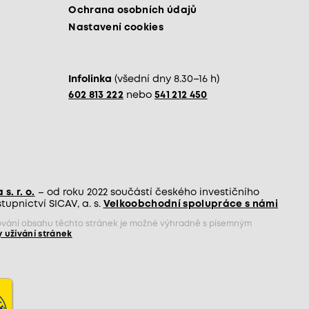
Ochrana osobních údajů
Nastavení cookies
Infolinka
(všední dny 8.30–16 h)
602 813 222
nebo
541 212 450
s. r. o.
– od roku 2022 součástí českého investičního
upnictví SICAV, a. s.
Velkoobchodní spolupráce s námi
jňování obsahu těchto stránek je možné výhradně s písemným
 užívání stránek