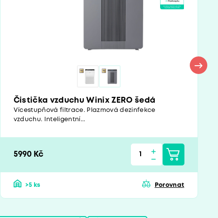
Čistička vzduchu Winix ZERO šedá
Vícestupňová filtrace. Plazmová dezinfekce
vzduchu. Inteligentní...
5990 Kč
>5 ks
Porovnat