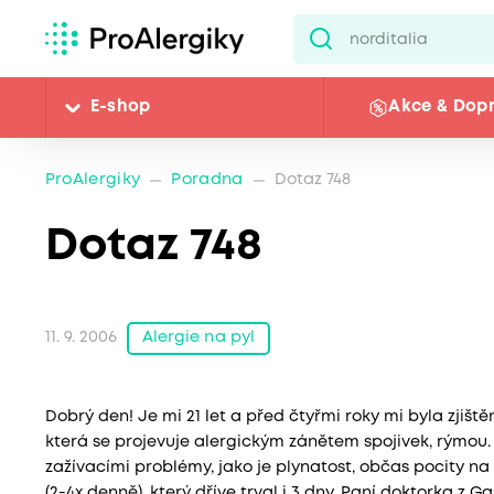
E-shop
Akce & Dop
ProAlergiky
Poradna
Dotaz 748
Dotaz 748
Alergie na pyl
11. 9. 2006
Dobrý den! Je mi 21 let a před čtyřmi roky mi byla zjiště
která se projevuje alergickým zánětem spojivek, rýmou.
zažívacími problémy, jako je plynatost, občas pocity na 
(2-4x denně), který dříve trval i 3 dny. Paní doktorka z 