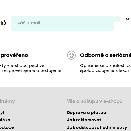
So
iků
 prověřeno
Odborně a seriózn
kty v e-shopu pečlivě
Opíráme se o znalosti o
áme, prověřujeme a testujeme
spolupracujeme s lékaři
ekzémy
Vše o nákupu v e-shopu
yl
Doprava a platba
mléko
Jak reklamovat
roztoče
Jak odstupovat od smlouvy