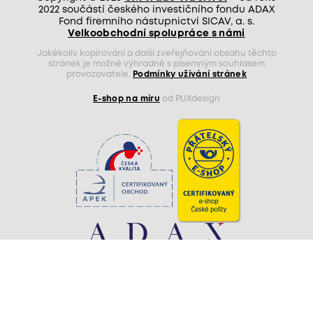
2022 součástí českého investičního fondu ADAX
Fond firemního nástupnictví SICAV, a. s.
Velkoobchodní spolupráce s námi
Jakékoliv kopírování a další zveřejňování obsahu těchto
stránek je možné výhradně s písemným souhlasem
provozovatele.
Podmínky užívání stránek
E-shop na míru
od PUXdesign