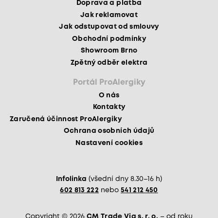
Doprava a platba
Jak reklamovat
Jak odstupovat od smlouvy
Obchodní podmínky
Showroom Brno
Zpětný odběr elektra
Portál ProAlergiky
O nás
Kontakty
Zaručená účinnost ProAlergiky
Ochrana osobních údajů
Nastavení cookies
Infolinka
(všední dny 8.30–16 h)
602 813 222
nebo
541 212 450
Copyright © 2026
CM Trade Via s. r. o.
– od roku