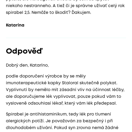
niekoho nestranneho. A tiež či je správne užívať celý rok
spirabel 2,5. Nemôže to škodiť? Ďakujem.
Katarína
Odpověď
Dobrý den, Kataríno,
podle doporučení výrobce by se měly
imunoterapeutické kapky Staloral skutečně polykat.
Vyplivnutí by nemělo mít zásadní vliv na účinnost léčby,
ale doporučujeme lék vyplivovat, pouze pokud vám to
vysloveně odsouhlasí lékař, který vám lék předepsal.
Spirabel je antihistaminikum, tedy lék pro tlumení
alergických potíží. Je považován za bezpečný i při
dlouhodobém užívání. Pokud syn zrovna nemá žádné