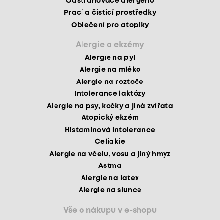
Odstraňovače alergenů
Prací a čisticí prostředky
Oblečení pro atopiky
Alergie a ekzémy
Alergie na pyl
Alergie na mléko
Alergie na roztoče
Intolerance laktózy
Alergie na psy, kočky a jiná zvířata
Atopický ekzém
Histaminová intolerance
Celiakie
Alergie na včelu, vosu a jiný hmyz
Astma
Alergie na latex
Alergie na slunce
Vše o nákupu v e-shopu