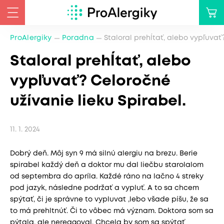
ProAlergiky
Poradna
Staloral prehĺtať, alebo vypľuvať
Staloral prehĺtať, alebo
vypľuvať? Celoročné
užívanie lieku Spirabel.
11. 1. 2024
Dobrý deň. Môj syn 9 má silnú alergiu na brezu. Berie
spirabel každý deň a doktor mu dal liečbu starolalom
od septembra do apríla. Každé ráno na lačno 4 streky
pod jazyk, následne podržať a vypluť. A to sa chcem
spýtať, či je správne to vypluvat ,lebo všade píšu, že sa
to má prehltnúť. Či to vôbec má význam. Doktora som sa
pýtala, ale nereagoval. Chcela by som sa spýtať