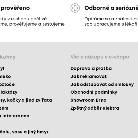
 prověřeno
Odborně a seriózn
kty v e-shopu pečlivě
Opíráme se o znalosti o
áme, prověřujeme a testujeme
spolupracujeme s lékaři
ekzémy
Vše o nákupu v e-shopu
yl
Doprava a platba
mléko
Jak reklamovat
roztoče
Jak odstupovat od smlouvy
 laktózy
Obchodní podmínky
sy, kočky a jiná zvířata
Showroom Brno
kzém
Zpětný odběr elektra
 intolerance
čelu, vosu a jiný hmyz