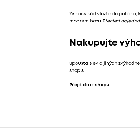
Získaný kód vložte do políčka, 
modrém boxu
Přehled objedná
Nakupujte výho
Spousta slev a jiných zvýhodně
shopu.
Přejít do e-shopu