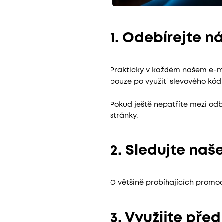
1. Odebírejte n
Prakticky v každém našem e-m
pouze po využití slevového kódu
Pokud ještě nepatříte mezi odb
stránky.
2. Sledujte naše
O většině probíhajících prom
3. Využijte pře