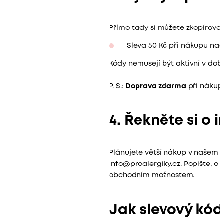
Přímo tady si můžete zkopírova
Sleva 50 Kč při nákupu nad
Kódy nemusejí být aktivní v do
P. S.:
Doprava zdarma
při nákup
4. Řekněte si o 
Plánujete větší nákup v našem 
info@proalergiky.cz. Popište, 
obchodním možnostem.
Jak slevový kód