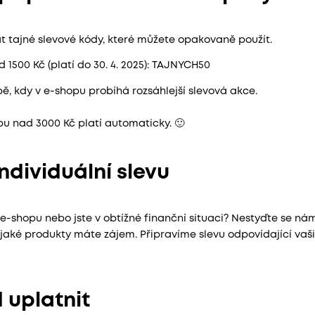
t tajné slevové kódy, které můžete opakovaně použít.
 1500 Kč (platí do 30. 4. 2025): TAJNYCH50
bě, kdy v e-shopu probíhá rozsáhlejší slevová akce.
u nad 3000 Kč platí automaticky. 🙂
individuální slevu
e-shopu nebo jste v obtížné finanční situaci? Nestyďte se n
o jaké produkty máte zájem. Připravíme slevu odpovídající v
 uplatnit