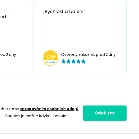
„Rychlost a balení.“
ned k
ed 2 dny
Ověřený zákazník před 2 dny
uhlasím se
zpracováním osobních údajů
.
Odebírat
Souhlas je možné kdykoli odvolat.