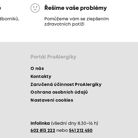
ě
Řešíme vaše problémy
dborníků,
Pomůžeme vám se zlepšením
zdravotních potíží
Portál ProAlergiky
O nás
Kontakty
Zaručená účinnost ProAlergiky
Ochrana osobních údajů
Nastavení cookies
Infolinka
(všední dny 8.30–16 h)
602 813 222
nebo
541 212 450