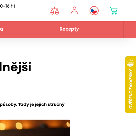
0–16 h)
na
Recepty
nější
působy. Tady je jejich stručný