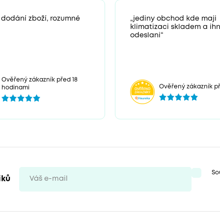
 dodání zboží, rozumné
„jediny obchod kde maji
klimatizaci skladem a ih
odeslani“
Ověřený zákazník před 18
Ověřený zákazník př
hodinami
So
iků