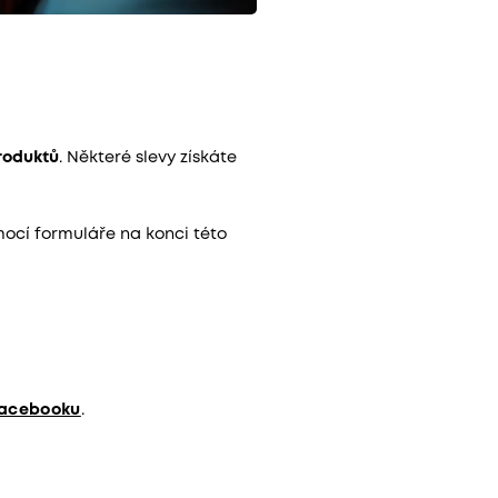
roduktů
. Některé slevy získáte
mocí formuláře na konci této
Facebooku
.