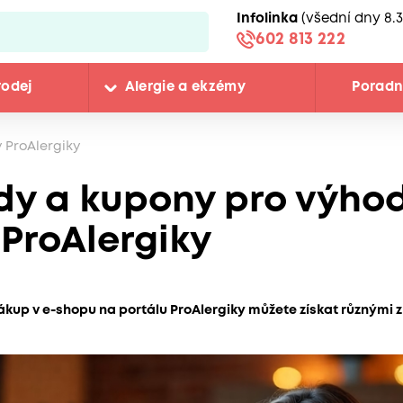
Infolinka
(všední dny 8.3
602 813 222
rodej
Alergie a ekzémy
Porad
 ProAlergiky
dy a kupony pro výhod
ProAlergiky
ákup v e-shopu na portálu ProAlergiky můžete získat různými z