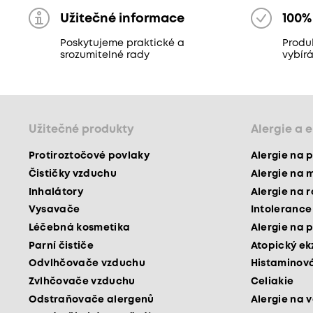
Užitečné informace
100%
Poskytujeme praktické a
Produ
srozumitelné rady
vybír
Užitečné produkty
Alergie a 
Protiroztočové povlaky
Alergie na p
Čističky vzduchu
Alergie na 
Inhalátory
Alergie na 
Vysavače
Intolerance
Léčebná kosmetika
Alergie na p
Parní čističe
Atopický e
Odvlhčovače vzduchu
Histaminová
Zvlhčovače vzduchu
Celiakie
Odstraňovače alergenů
Alergie na v