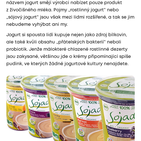
názvem jogurt smějí výrobci nabízet pouze produkt
z živočišného mléka. Pojmy „rostlinný jogurt“ nebo
„sójový jogurt“ jsou však mezi lidmi rozšířené, a tak se jim
nebudeme vyhýbat ani my.
Jogurt si spousta lidí kupuje nejen jako zdroj bílkovin,
ale také kvůli obsahu „přátelských bakterií“ neboli
probiotik. Jenže málokteré chlazené rostlinné dezerty
jsou zakysané, většinou jde o krémy připomínající spíše
pudink, ve kterých žádné jogurtové kultury nenajdete.