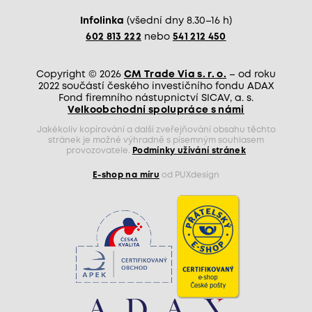
Infolinka
(všední dny 8.30–16 h)
602 813 222
nebo
541 212 450
Copyright © 2026
CM Trade Via s. r. o.
– od roku
2022 součástí českého investičního fondu ADAX
Fond firemního nástupnictví SICAV, a. s.
Velkoobchodní spolupráce s námi
Jakékoliv kopírování a další zveřejňování obsahu těchto
stránek je možné výhradně s písemným souhlasem
provozovatele.
Podmínky užívání stránek
E-shop na míru
od PUXdesign