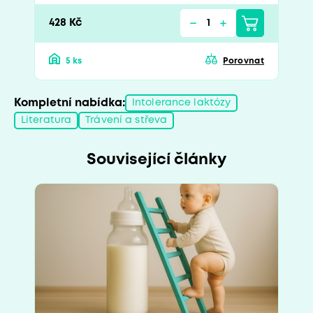
428 Kč
5 ks
Porovnat
Kompletní nabídka:
Intolerance laktózy
Literatura
Trávení a střeva
Související články