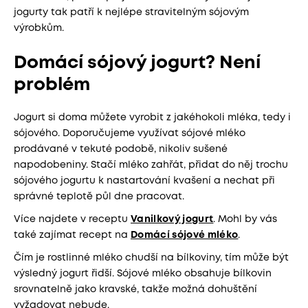
jogurty tak patří k nejlépe stravitelným sójovým
výrobkům.
Domácí sójový jogurt? Není
problém
Jogurt si doma můžete vyrobit z jakéhokoli mléka, tedy i
sójového. Doporučujeme využívat sójové mléko
prodávané v tekuté podobě, nikoliv sušené
napodobeniny. Stačí mléko zahřát, přidat do něj trochu
sójového jogurtu k nastartování kvašení a nechat při
správné teplotě půl dne pracovat.
Více najdete v receptu
Vanilkový jogurt
. Mohl by vás
také zajímat recept na
Domácí sójové mléko
.
Čím je rostlinné mléko chudší na bílkoviny, tím může být
výsledný jogurt řidší. Sójové mléko obsahuje bílkovin
srovnatelně jako kravské, takže možná dohuštění
vyžadovat nebude.