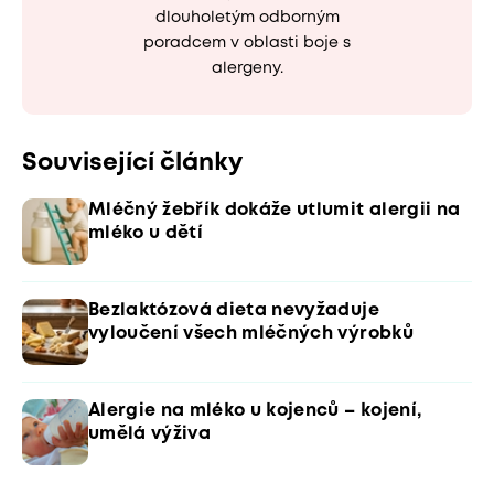
dlouholetým odborným
poradcem v oblasti boje s
alergeny.
Související články
Mléčný žebřík dokáže utlumit alergii na
mléko u dětí
Bezlaktózová dieta nevyžaduje
vyloučení všech mléčných výrobků
Alergie na mléko u kojenců – kojení,
umělá výživa