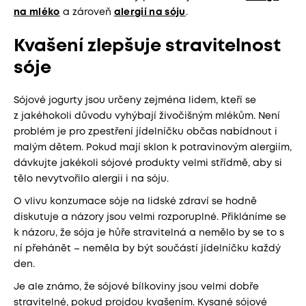
na mléko
a zároveň
alergií na sóju
.
Kvašení zlepšuje stravitelnost
sóje
Sójové jogurty jsou určeny zejména lidem, kteří se
z jakéhokoli důvodu vyhýbají živočišným mlékům. Není
problém je pro zpestření jídelníčku občas nabídnout i
malým dětem. Pokud mají sklon k potravinovým alergiím,
dávkujte jakékoli sójové produkty velmi střídmě, aby si
tělo nevytvořilo alergii i na sóju.
O vlivu konzumace sóje na lidské zdraví se hodně
diskutuje a názory jsou velmi rozporuplné. Přikláníme se
k názoru, že sója je hůře stravitelná a nemělo by se to s
ní přehánět – neměla by být součástí jídelníčku každý
den.
Je ale známo, že sójové bílkoviny jsou velmi dobře
stravitelné, pokud projdou kvašením. Kysané sójové