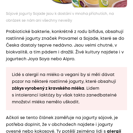
Sójové jogurty Sojade jsou k dostání v mnoha příchutích, na
obrázek se nám ani všechny nevešly
Probiotické bakterie, konkrétně z rodu bifidus, obsahují
rostlinné jogurty značek Provamel a Sojade, které se do
Česka dostaly teprve nedávno. Jsou velmi chutné, v
biokvalitě, a tím pádem i dražší. Živé kultury najdete i v
jogurtech Joya Soya nebo Alpro.
Lidé s alergií na mléko a vegani by si měli dávat
pozor na některé rostlinné jogurty, které obsahují
zákys vyrobený z kravského mléka
. Lidem
s intolerancí laktózy by však takto zanedbatelné
množství mléka nemělo uškodit.
Ačkoli se tento článek zaměřuje na jogurty sójové, je
potřeba doplnit, že v obchodech najdete i jogurty
ovesné nebo kokosové. Ty potěší zejména lidi s
alergií