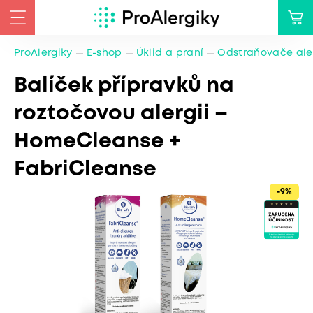
ProAlergiky
E-shop
Úklid a praní
Odstraňovače ale
Balíček přípravků na
roztočovou alergii –
HomeCleanse +
FabriCleanse
-9%