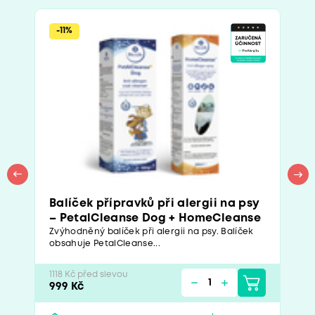
-11%
Balíček přípravků při alergii na psy
– PetalCleanse Dog + HomeCleanse
Zvýhodněný balíček při alergii na psy. Balíček
obsahuje PetalCleanse...
1118 Kč před slevou
999 Kč