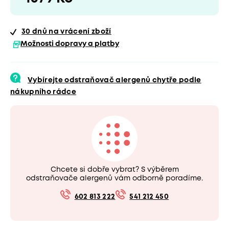
30 dnů
na vrácení zboží
Možnosti dopravy a platby
Vybírejte odstraňovač alergenů chytře podle
nákupního rádce
Chcete si dobře vybrat? S výběrem
odstraňovače alergenů vám odborně poradíme.
602 813 222
541 212 450