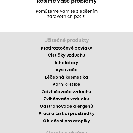
Řešíme vaše problémy
Pomůžeme vám se zlepšením
zdravotních potíží
Užitečné produkty
Protiroztočové povlaky
Čističky vzduchu
Inhalátory
Vysavače
Léčebná kosmetika
Parní čističe
Odvlhčovače vzduchu
Zvlhčovače vzduchu
Odstraňovače alergenů
Prací a čisticí prostředky
Oblečení pro atopiky