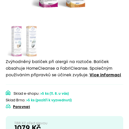
Zvýhodněný balíček při alergii na roztoče. Balíček
obsahuje HomeCleanse a FabriCleanse. Společným
používáním přípravků se účinek zvyšuje.
Více informací
Sklad e-shopu:
>5 ks
(11. 8. u vás)
Sklad Brno:
>5 ks
(pozítří k vyzvednutí)
Porovnat
1188 Kč před slevou
1079 Kč