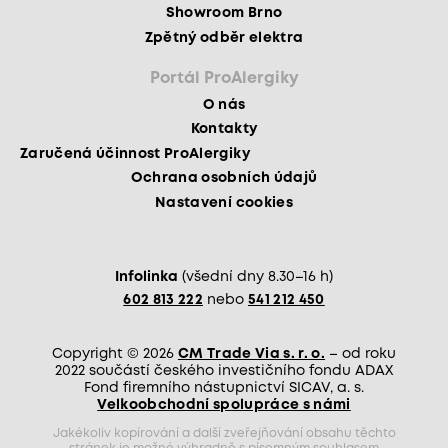
Showroom Brno
Zpětný odběr elektra
Portál ProAlergiky
O nás
Kontakty
Zaručená účinnost ProAlergiky
Ochrana osobních údajů
Nastavení cookies
Infolinka
(všední dny 8.30–16 h)
602 813 222
nebo
541 212 450
Copyright © 2026
CM Trade Via s. r. o.
– od roku
2022 součástí českého investičního fondu ADAX
Fond firemního nástupnictví SICAV, a. s.
Velkoobchodní spolupráce s námi
Jakékoliv kopírování a další zveřejňování obsahu těchto