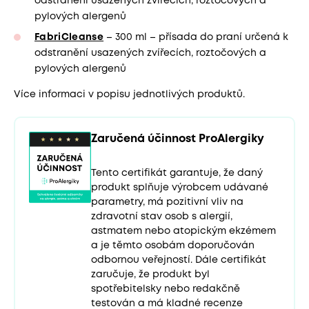
odstranění usazených zvířecích, roztočových a
pylových alergenů
FabriCleanse
– 300 ml – přísada do praní určená k
odstranění usazených zvířecích, roztočových a
pylových alergenů
Více informaci v popisu jednotlivých produktů.
Zaručená účinnost ProAlergiky
Tento certifikát garantuje, že daný
produkt splňuje výrobcem udávané
parametry, má pozitivní vliv na
zdravotní stav osob s alergií,
astmatem nebo atopickým ekzémem
a je těmto osobám doporučován
odbornou veřejností. Dále certifikát
zaručuje, že produkt byl
spotřebitelsky nebo redakčně
testován a má kladné recenze