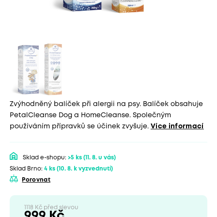
Zvýhodněný balíček při alergii na psy. Balíček obsahuje
PetalCleanse Dog a HomeCleanse. Společným
používáním přípravků se účinek zvyšuje.
Více informací
Sklad e-shopu:
>5 ks
(11. 8. u vás)
Sklad Brno:
4 ks
(10. 8. k vyzvednutí)
Porovnat
1118 Kč před slevou
999 Kč