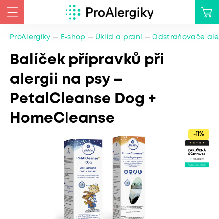
ProAlergiky
E-shop
Úklid a praní
Odstraňovače ale
Balíček přípravků při
alergii na psy –
PetalCleanse Dog +
HomeCleanse
-11%