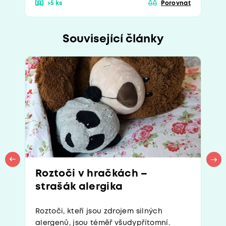
>5 ks
Porovnat
Související články
Roztoči v hračkách –
strašák alergika
Roztoči, kteří jsou zdrojem silných
alergenů, jsou téměř všudypřítomní.