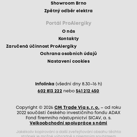
Showroom Brno
Zpětný odběr elektra
Portál ProAlergiky
O nás
Kontakty
Zaručená účinnost ProAlergiky
Ochrana osobních údajů
Nastavení cookies
Infolinka
(všední dny 8.30–16 h)
602 813 222
nebo
541 212 450
Copyright © 2026
CM Trade Via s. r. o.
– od roku
2022 součástí českého investičního fondu ADAX
Fond firemního nástupnictví SICAV, a. s.
Velkoobchodní spolupráce s námi
Jakékoliv kopírování a další zveřejňování obsahu těchto
stránek je možné výhradně s písemným souhlasem