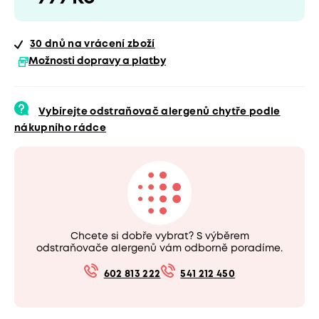
30 dnů
na vrácení zboží
Možnosti dopravy a platby
Vybírejte odstraňovač alergenů chytře podle
nákupního rádce
Chcete si dobře vybrat? S výběrem
odstraňovače alergenů vám odborně poradíme.
602 813 222
541 212 450