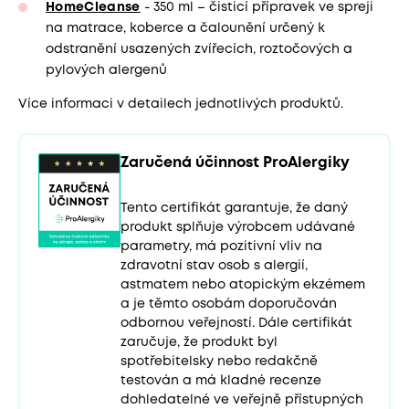
HomeCleanse
- 350 ml – čisticí přípravek ve spreji
na matrace, koberce a čalounění určený k
odstranění usazených zvířecích, roztočových a
pylových alergenů
Více informaci v detailech jednotlivých produktů.
Zaručená účinnost ProAlergiky
Tento certifikát garantuje, že daný
produkt splňuje výrobcem udávané
parametry, má pozitivní vliv na
zdravotní stav osob s alergií,
astmatem nebo atopickým ekzémem
a je těmto osobám doporučován
odbornou veřejností. Dále certifikát
zaručuje, že produkt byl
spotřebitelsky nebo redakčně
testován a má kladné recenze
dohledatelné ve veřejně přístupných