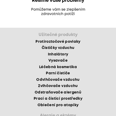
Řešíme vaše problémy
Pomůžeme vám se zlepšením
zdravotních potíží
Užitečné produkty
Protiroztočové povlaky
Čističky vzduchu
Inhalátory
Vysavače
Léčebná kosmetika
Parní čističe
Odvlhčovače vzduchu
Zvlhčovače vzduchu
Odstraňovače alergenů
Prací a čisticí prostředky
Oblečení pro atopiky
Alergie a ekzémy