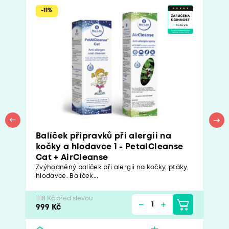
-11%
Balíček přípravků při alergii na
kočky a hlodavce 1 - PetalCleanse
Cat + AirCleanse
Zvýhodněný balíček při alergii na kočky, ptáky,
hlodavce. Balíček...
1118 Kč před slevou
999 Kč