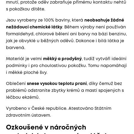
mnutí, protože oděv zabraňuje přímému kontaktu nehtů
s pokožkou dítěte.
Jsou vyrobeny ze 100% bavlny, která
neobsahuje žádné
nežádoucí chemické látky
. Během výroby není používán
formaldehyd, chlorové bělení ani barvy na bázi benzinu,
jak je obvyklé u běžných oděvů. Dokonce i bílá látka je
barvená.
Materiál je velmi
měkký a prodyšný
, tudíž vytváří ideální
podmínky i pro choulostivou pokožku. Tomu napomáhají
i měkké ploché švy.
Oblečení
snese vysokou teplotu praní
, díky čemuž bez
problémů odstraníte zbytky krémů a mastí spojených s
léčbou ekzémů.
Vyrobeno v České republice. Atestováno Státním
zdravotním ústavem.
Ozkoušené v náročných