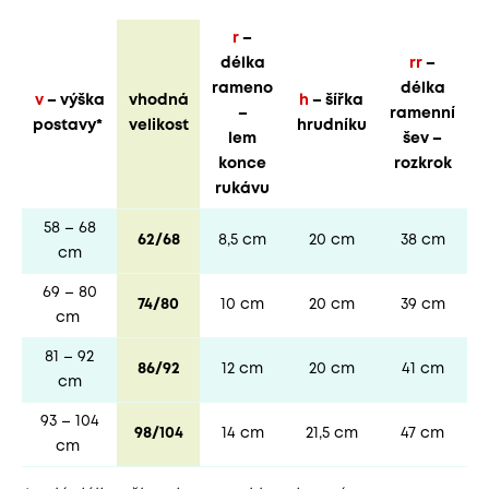
r
–
délka
rr
–
rameno
délka
v
– výška
vhodná
h
– šířka
–
ramenní
postavy*
velikost
hrudníku
lem
šev –
konce
rozkrok
rukávu
58 – 68
62/68
8,5 cm
20 cm
38 cm
cm
69 – 80
74/80
10 cm
20 cm
39 cm
cm
81 – 92
86/92
12 cm
20 cm
41 cm
cm
93 – 104
98/104
14 cm
21,5 cm
47 cm
cm