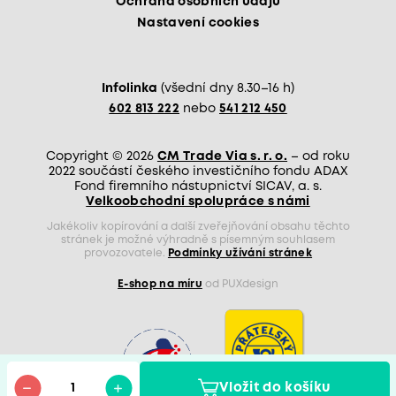
Ochrana osobních údajů
Nastavení cookies
Infolinka
(všední dny 8.30–16 h)
602 813 222
nebo
541 212 450
Copyright © 2026
CM Trade Via s. r. o.
– od roku
2022 součástí českého investičního fondu ADAX
Fond firemního nástupnictví SICAV, a. s.
Velkoobchodní spolupráce s námi
Jakékoliv kopírování a další zveřejňování obsahu těchto
stránek je možné výhradně s písemným souhlasem
provozovatele.
Podmínky užívání stránek
E-shop na míru
od PUXdesign
Vložit do košíku