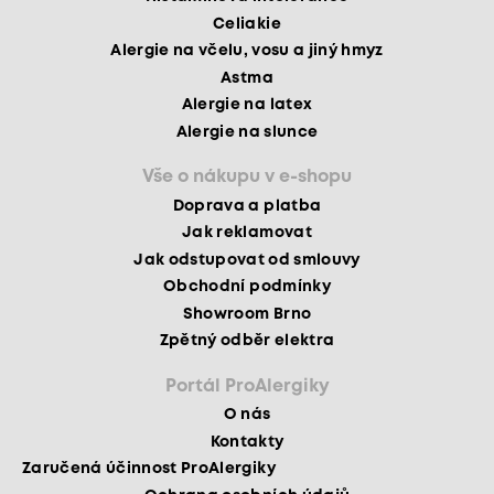
Celiakie
Alergie na včelu, vosu a jiný hmyz
Astma
Alergie na latex
Alergie na slunce
Vše o nákupu v e-shopu
Doprava a platba
Jak reklamovat
Jak odstupovat od smlouvy
Obchodní podmínky
Showroom Brno
Zpětný odběr elektra
Portál ProAlergiky
O nás
Kontakty
Zaručená účinnost ProAlergiky