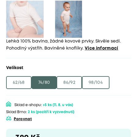
Lehká 100% bavlna, žádné kovové prvky. Skvěle sedí.
Pohodlný výstřih. Bavlněné knoflíky.
Více informací
Velikost
62/68
74/80
86/92
98/104
Sklad e-shopu:
>5 ks
(11. 8. u vás)
Sklad Brno:
2 ks
(pozítří k vyzvednutí)
Porovnat