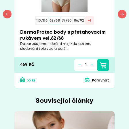
110/116
62/68
74/80
86/92
+1
DermaProtec body s přetahovacím
rukávem vel.62/68
Doporučujeme. Ideální na jízdu autem,
sledování televize a další...
469 Kč
>5 ks
Porovnat
Související články