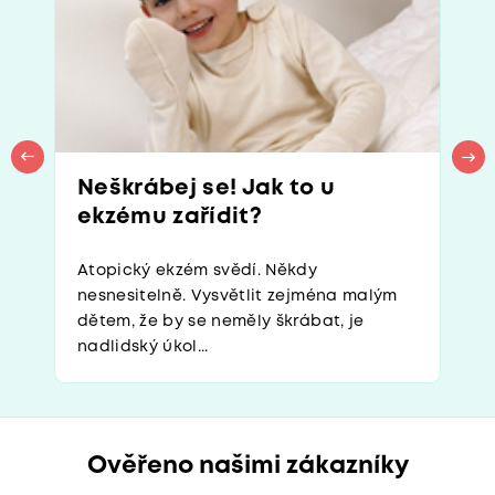
Neškrábej se! Jak to u
ekzému zařídit?
Atopický ekzém svědí. Někdy
nesnesitelně. Vysvětlit zejména malým
dětem, že by se neměly škrábat, je
nadlidský úkol...
Ověřeno našimi zákazníky