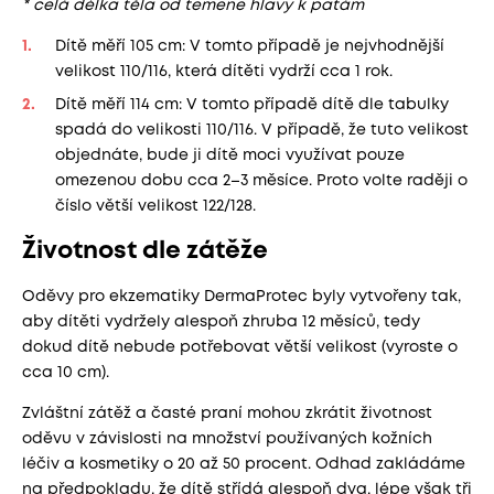
* celá délka těla od temene hlavy k patám
Dítě měří 105 cm: V tomto případě je nejvhodnější
velikost 110/116, která dítěti vydrží cca 1 rok.
Dítě měří 114 cm: V tomto případě dítě dle tabulky
spadá do velikosti 110/116. V případě, že tuto velikost
objednáte, bude ji dítě moci využívat pouze
omezenou dobu cca 2–3 měsíce. Proto volte raději o
číslo větší velikost 122/128.
Životnost dle zátěže
Oděvy pro ekzematiky DermaProtec byly vytvořeny tak,
aby dítěti vydržely alespoň zhruba 12 měsíců, tedy
dokud dítě nebude potřebovat větší velikost (vyroste o
cca 10 cm).
Zvláštní zátěž a časté praní mohou zkrátit životnost
oděvu v závislosti na množství používaných kožních
léčiv a kosmetiky o 20 až 50 procent. Odhad zakládáme
na předpokladu, že dítě střídá alespoň dva, lépe však tři