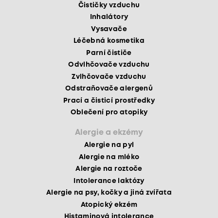
Čističky vzduchu
Inhalátory
Vysavače
Léčebná kosmetika
Parní čističe
Odvlhčovače vzduchu
Zvlhčovače vzduchu
Odstraňovače alergenů
Prací a čisticí prostředky
Oblečení pro atopiky
Alergie a ekzémy
Alergie na pyl
Alergie na mléko
Alergie na roztoče
Intolerance laktózy
Alergie na psy, kočky a jiná zvířata
Atopický ekzém
Histaminová intolerance