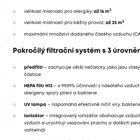
2
velikost místnosti pro alergiky:
až 16 m
2
velikost místnosti pro běžný provoz:
až 25 m
maximální množství dodaného čistého vzduchu (C
Pokročilý filtrační systém s 3 úrovně
předfiltr
– zachycuje větší nečistoty, jako jsou vlasy
částice
HEPA filtr H13
– s 99,99% účinností z nasátého vzduch
alergeny, spory plísní a bakterie
UV lampa
– napomáhá efektivně ničit viry, bakteri
ionizátor
– integrovaný ionizátor obohacuje vzduch 
vzduch a urychlují usazování prachu a dalších pevn
volitelná)