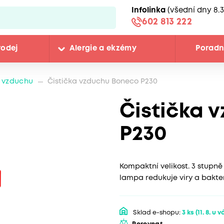
Infolinka
(všední dny 8.3
602 813 222
rodej
Alergie a ekzémy
Porad
y vzduchu
Čistička vzduchu Boneco P230
Čistička 
P230
Kompaktní velikost. 3 stupně
lampa redukuje viry a bakter
Sklad e-shopu:
3 ks
(11. 8. u v