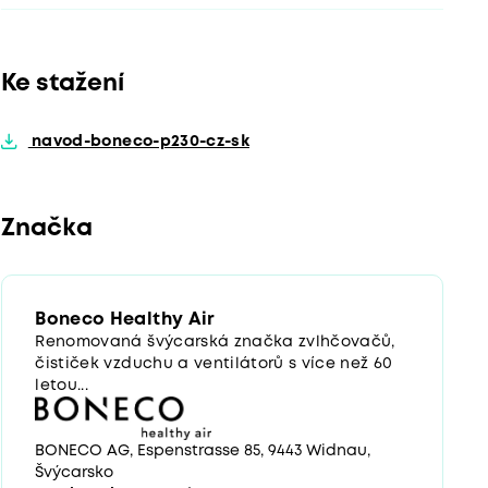
Ke stažení
navod-boneco-p230-cz-sk
Značka
Boneco Healthy Air
Renomovaná švýcarská značka zvlhčovačů,
čističek vzduchu a ventilátorů s více než 60
letou...
BONECO AG, Espenstrasse 85, 9443 Widnau,
Švýcarsko