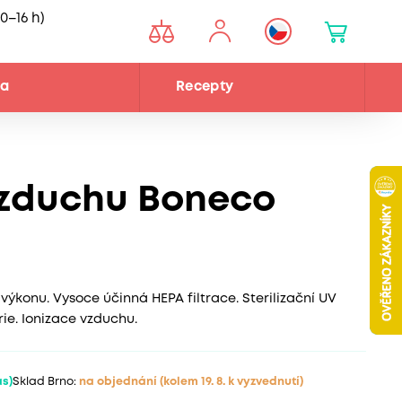
0–16 h)
na
Recepty
vzduchu Boneco
 výkonu. Vysoce účinná HEPA filtrace. Sterilizační UV
ie. Ionizace vzduchu.
ás)
Sklad Brno:
na objednání
(kolem 19. 8. k vyzvednutí)