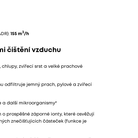
3
ADR):
155 m
/h
mi čištění vzduchu
, chlupy, zvířecí srst a velké prachové
u odfiltruje jemný prach, pylové a zvířecí
e a další mikroorganismy*
o prospěšné záporné ionty, které osvěžují
ých znečišťujících částeček (funkce je