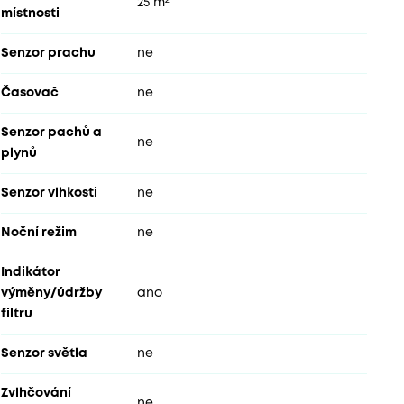
25 m²
místnosti
Senzor prachu
ne
Časovač
ne
Senzor pachů a
ne
plynů
Senzor vlhkosti
ne
Noční režim
ne
Indikátor
výměny/údržby
ano
filtru
Senzor světla
ne
Zvlhčování
ne