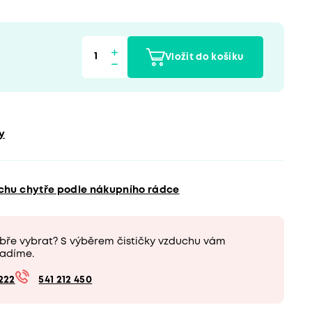
Vložit do košíku
y
uchu chytře podle nákupního rádce
obře vybrat? S výběrem čističky vzduchu vám
adíme.
222
541 212 450