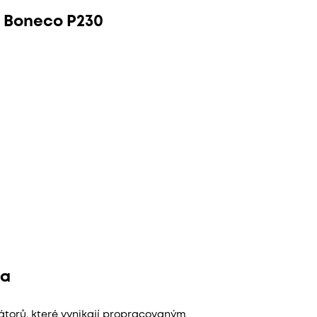
u Boneco P230
ka
átorů, které vynikají propracovaným