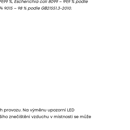
,99 %, Escherichia coli 8099 – 99,9 % podle
74 9015 – 98 % podle GB21551.3-2010.
ch provozu. Na výměnu upozorní LED
jšího znečištění vzduchu v místnosti se může