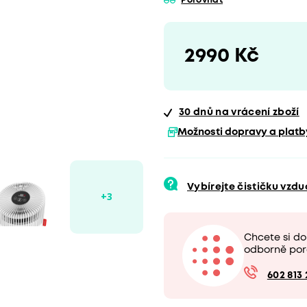
Porovnat
2990 Kč
30 dnů
na vrácení zboží
Možnosti dopravy a platb
Vybírejte čističku vzd
Chcete si d
odborně por
602 813 