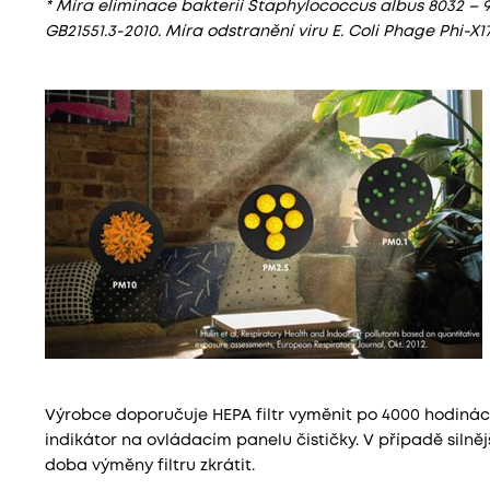
* Míra eliminace bakterií Staphylococcus albus 8032 – 99
GB21551.3-2010. Míra odstranění viru E. Coli Phage Phi-X1
Výrobce doporučuje HEPA filtr vyměnit po 4000 hodiná
indikátor na ovládacím panelu čističky. V případě silně
doba výměny filtru zkrátit.