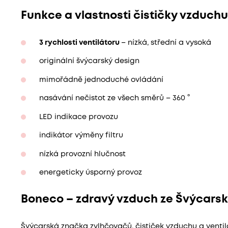
Funkce a vlastnosti čističky vzduch
3 rychlosti ventilátoru
– nízká, střední a vysoká
originální švýcarský design
mimořádně jednoduché ovládání
nasávání nečistot ze všech směrů – 360 °
LED indikace provozu
indikátor výměny filtru
nízká provozní hlučnost
energeticky úsporný provoz
Boneco – zdravý vzduch ze Švýcars
Švýcarská značka zvlhčovačů, čističek vzduchu a ventil