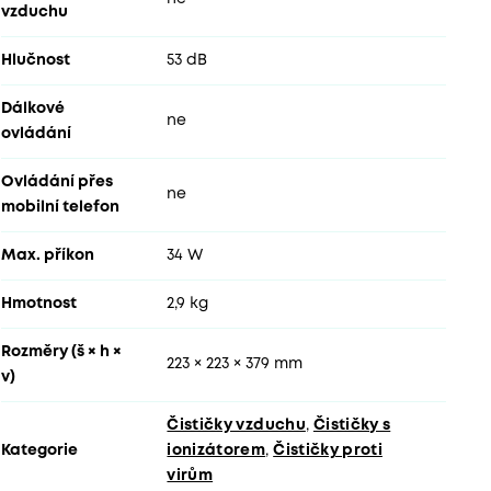
vzduchu
Hlučnost
53 dB
Dálkové
ne
ovládání
Ovládání přes
ne
mobilní telefon
Max. příkon
34 W
Hmotnost
2,9 kg
Rozměry (š × h ×
223 × 223 × 379 mm
v)
Čističky vzduchu
,
Čističky s
Kategorie
ionizátorem
,
Čističky proti
virům