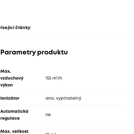
isející články
Parametry produktu
Max.
vzduchový
155 m³/h
výkon
Ionizátor
ano, vypínatelný
Automatická
ne
regulace
Max. velikost