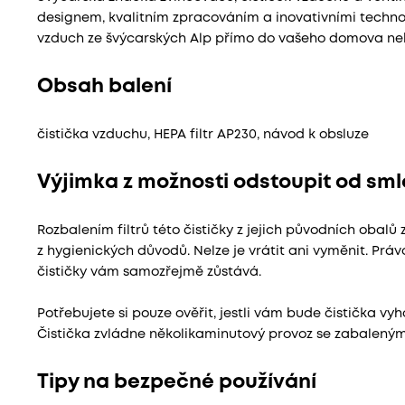
designem, kvalitním zpracováním a inovativními techn
vzduch ze švýcarských Alp přímo do vašeho domova ne
Obsah balení
čistička vzduchu, HEPA filtr AP230, návod k obsluze
Výjimka z možnosti odstoupit od smlo
Rozbalením filtrů této čističky z jejich původních obalů
z hygienických důvodů. Nelze je vrátit ani vyměnit. Pr
čističky vám samozřejmě zůstává.
Potřebujete si pouze ověřit, jestli vám bude čistička vyh
Čistička zvládne několikaminutový provoz se zabalenými 
Tipy na bezpečné používání