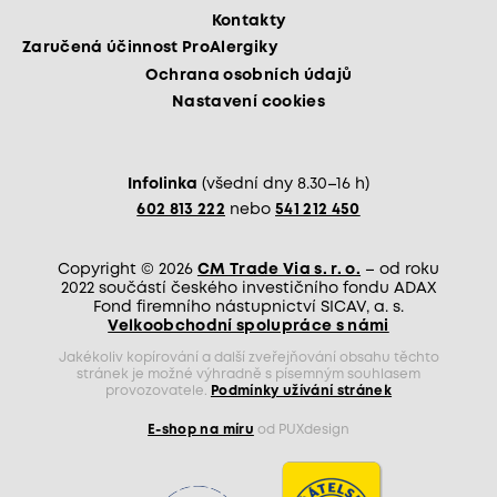
Kontakty
Zaručená účinnost ProAlergiky
Ochrana osobních údajů
Nastavení cookies
Infolinka
(všední dny 8.30–16 h)
602 813 222
nebo
541 212 450
Copyright © 2026
CM Trade Via s. r. o.
– od roku
2022 součástí českého investičního fondu ADAX
Fond firemního nástupnictví SICAV, a. s.
Velkoobchodní spolupráce s námi
Jakékoliv kopírování a další zveřejňování obsahu těchto
stránek je možné výhradně s písemným souhlasem
provozovatele.
Podmínky užívání stránek
E-shop na míru
od PUXdesign