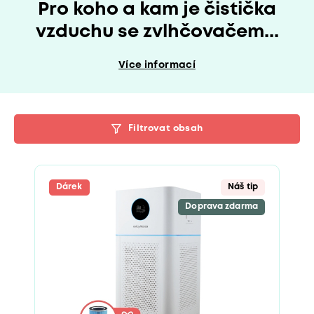
Pro koho a kam je čistička
vzduchu se zvlhčovačem...
Více informací
Filtrovat obsah
Dárek
Náš tip
Doprava zdarma