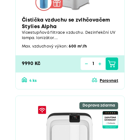
Čistička vzduchu se zvlhčovačem
Stylies Alpha
Vícestupňová filtrace vzduchu. Dezinfekční UV
lampa. Ionizátor....
Max. vzduchový výkon:
600 m³/h
9990 Kč
4 ks
Porovnat
Doprava zdarma