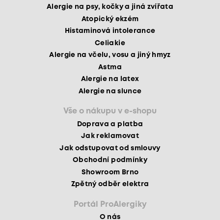
Alergie na psy, kočky a jiná zvířata
Atopický ekzém
Histaminová intolerance
Celiakie
Alergie na včelu, vosu a jiný hmyz
Astma
Alergie na latex
Alergie na slunce
Vše o nákupu v e-shopu
Doprava a platba
Jak reklamovat
Jak odstupovat od smlouvy
Obchodní podmínky
Showroom Brno
Zpětný odběr elektra
Portál ProAlergiky
O nás