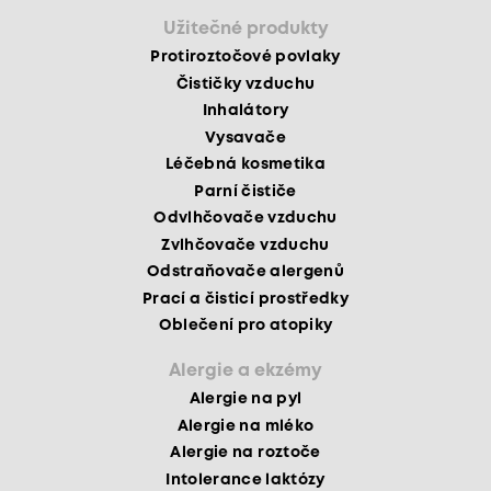
Užitečné produkty
Protiroztočové povlaky
Čističky vzduchu
Inhalátory
Vysavače
Léčebná kosmetika
Parní čističe
Odvlhčovače vzduchu
Zvlhčovače vzduchu
Odstraňovače alergenů
Prací a čisticí prostředky
Oblečení pro atopiky
Alergie a ekzémy
Alergie na pyl
Alergie na mléko
Alergie na roztoče
Intolerance laktózy