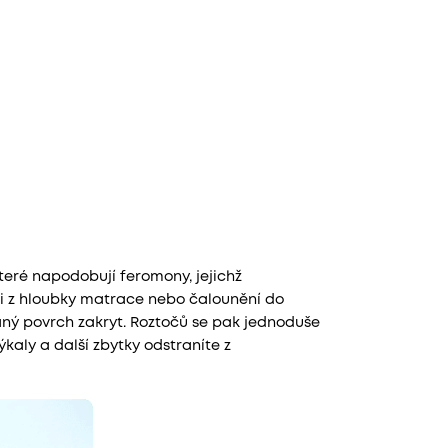
které napodobují feromony, jejichž
áni z hloubky matrace nebo čalounění do
vaný povrch zakryt. Roztočů se pak jednoduše
výkaly a další zbytky odstraníte z