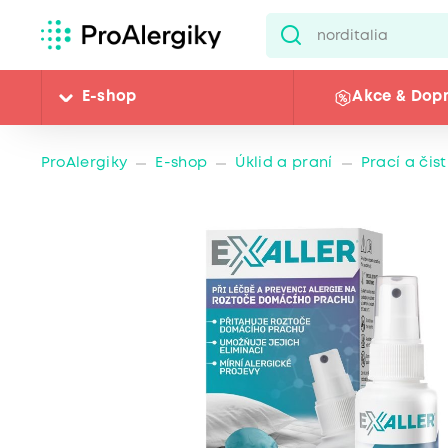
E-shop
Akce & Dop
ProAlergiky
E-shop
Úklid a praní
Prací a čis