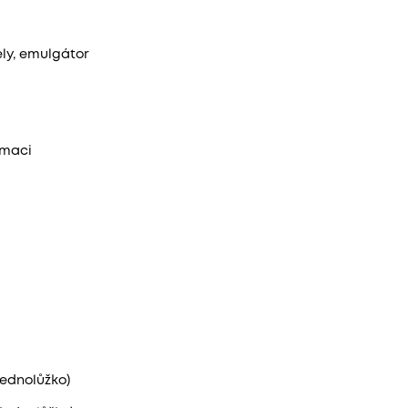
ely, emulgátor
rmaci
jednolůžko)