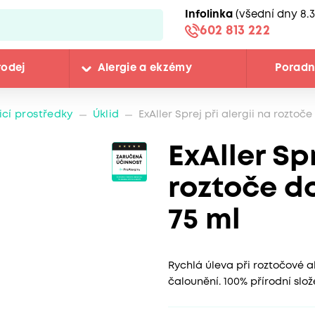
Infolinka
(všední dny 8.3
602 813 222
rodej
Alergie a ekzémy
Porad
ticí prostředky
Úklid
ExAller Sprej při alergii na rozto
ExAller Spr
roztoče d
75 ml
Rychlá úleva při roztočové al
čalounění. 100% přírodní slož