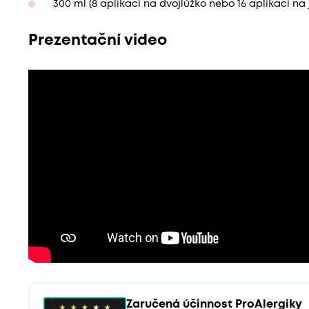
300 ml (8 aplikací na dvojlůžko nebo 16 aplikací na
Prezentační video
Zaručená účinnost ProAlergiky