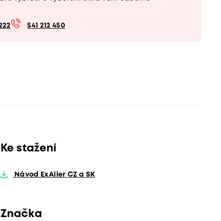
222
541 212 450
Ke stažení
Návod ExAller CZ a SK
Značka