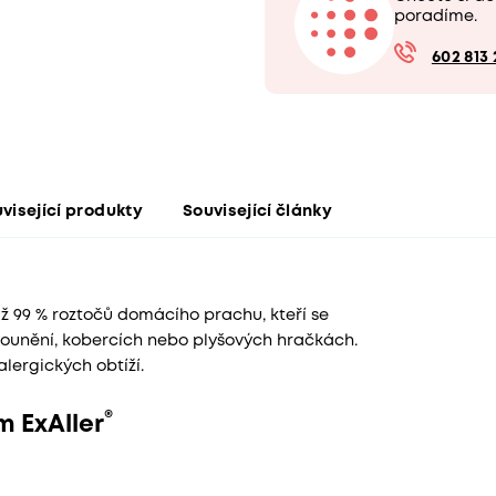
poradíme.
602 813 
visející produkty
Související články
až 99 % roztočů domácího prachu, kteří se
alounění, kobercích nebo plyšových hračkách.
alergických obtíží.
®
m ExAller