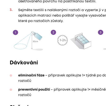
ošetřovaného povrchu na postříkanou textilii.
Sejměte textilii s nalákanými roztoči a vyperte ji v
aplikacích matraci nebo polštář vysajte vysavačem
které po roztočích zůstaly.
Dávkování
eliminační fáze
– přípravek aplikujte 1× týdně po 
roztočů
preventivní použití
– přípravek aplikujte 1× měsíč
roztočů