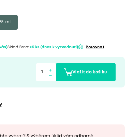
75 ml
 vás)
Sklad Brno:
>5 ks
(dnes k vyzvednutí)
Porovnat
Vložit do košíku
y
obře vybrat? S výběrem úklid vám odborně