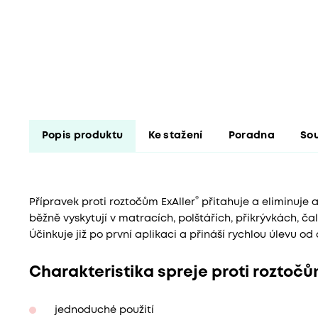
Popis produktu
Ke stažení
Poradna
Sou
®
Přípravek proti roztočům ExAller
přitahuje a eliminuje 
běžně vyskytují v matracích, polštářích, přikrývkách, č
Účinkuje již po první aplikaci a přináší rychlou úlevu od 
Charakteristika spreje proti roztočů
jednoduché použití