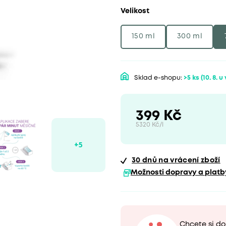
Velikost
150 ml
300 ml
Sklad e-shopu:
>5 ks
(10. 8. u
399 Kč
5320 Kč/l
30 dnů
na vrácení zboží
Možnosti dopravy a platb
Chcete si d