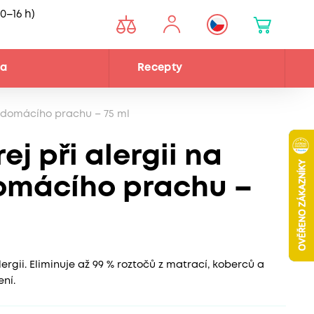
0–16 h)
na
Recepty
če domácího prachu – 75 ml
ej při alergii na
omácího prachu –
ergii. Eliminuje až 99 % roztočů z matrací, koberců a
ení.