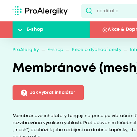
E-shop
Akce & Dop
ProAlergiky
E-shop
Péče o dýchací cesty
In
Membránové (mesh)
Jak vybrat inhalátor
Membránové inhalátory fungují na principu vibrační sí
rozvibrována vysokou rychlostí. Protlačováním léčebnéh
„mesh“) dochází k jeho rozbíjení na drobné kapénky, kter