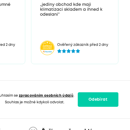
zumné
„jediny obchod kde maji
klimatizaci skladem a ihned k
odeslani“
ed 2 dny
Ověřený zákazník před 2 dny
uhlasím se
zpracováním osobních údajů
.
Odebírat
Souhlas je možné kdykoli odvolat.