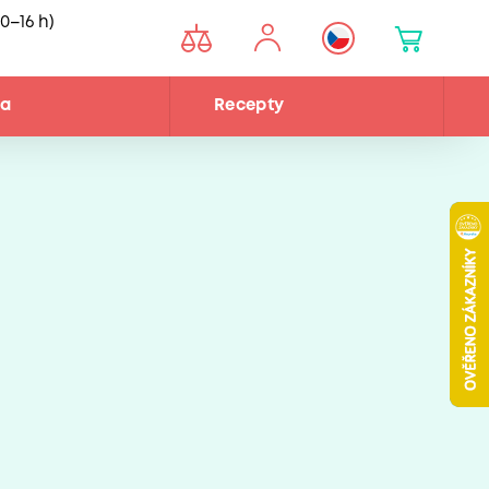
0–16 h)
na
Recepty