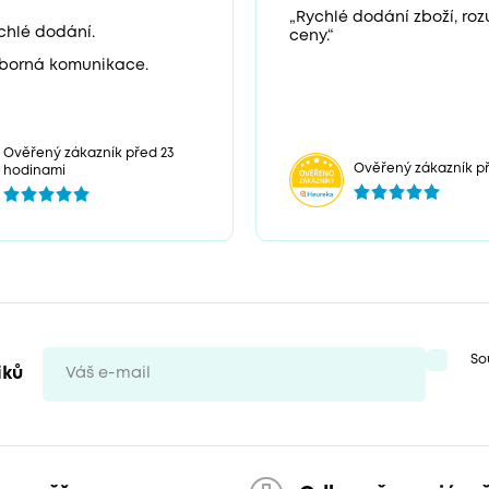
„Rychlé dodání zboží, ro
chlé dodání.
ceny.“
borná komunikace.
Ověřený zákazník před 23
Ověřený zákazník př
hodinami
So
iků