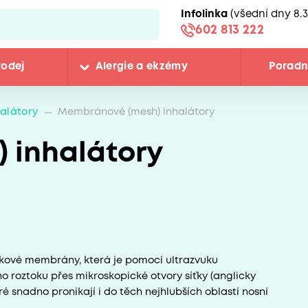
Infolinka
(všední dny 8.3
602 813 222
rodej
Alergie a ekzémy
Porad
halátory
Membránové (mesh) inhalátory
 inhalátory
ťkové membrány, která je pomocí ultrazvuku
o roztoku přes mikroskopické otvory síťky (anglicky
é snadno pronikají i do těch nejhlubších oblastí nosní