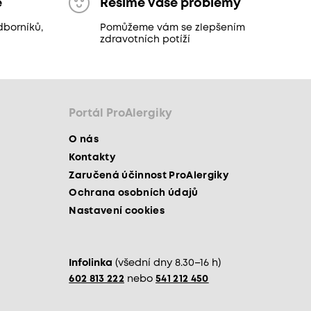
ě
Řešíme vaše problémy
dborníků,
Pomůžeme vám se zlepšením
zdravotních potíží
Portál ProAlergiky
O nás
Kontakty
Zaručená účinnost ProAlergiky
Ochrana osobních údajů
Nastavení cookies
Infolinka
(všední dny 8.30–16 h)
602 813 222
nebo
541 212 450