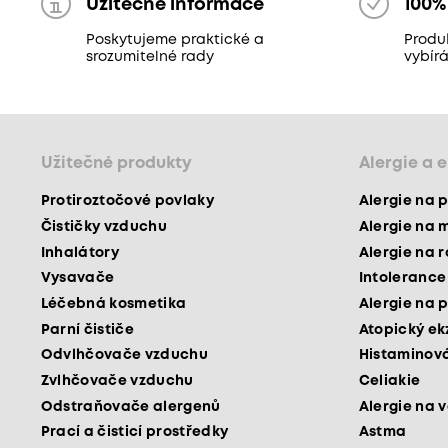
Užitečné informace
100%
Poskytujeme praktické a
Produ
srozumitelné rady
vybír
Užitečné produkty
Alergie a 
Protiroztočové povlaky
Alergie na p
Čističky vzduchu
Alergie na 
Inhalátory
Alergie na 
Vysavače
Intolerance
Léčebná kosmetika
Alergie na p
Parní čističe
Atopický e
Odvlhčovače vzduchu
Histaminová
Zvlhčovače vzduchu
Celiakie
Odstraňovače alergenů
Alergie na v
Prací a čisticí prostředky
Astma