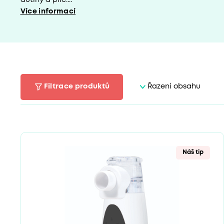
dutiny a plic....
Více informací
Filtrace produktů
Řazení obsahu
Náš tip