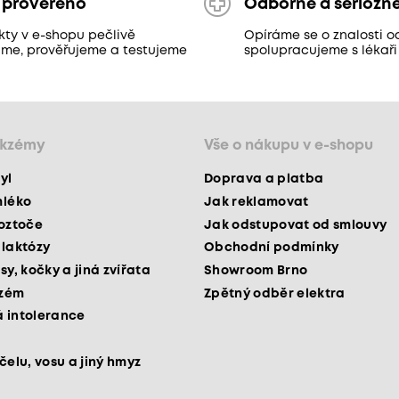
 prověřeno
Odborně a seriózn
kty v e-shopu pečlivě
Opíráme se o znalosti o
áme, prověřujeme a testujeme
spolupracujeme s lékaři
ekzémy
Vše o nákupu v e-shopu
yl
Doprava a platba
mléko
Jak reklamovat
roztoče
Jak odstupovat od smlouvy
 laktózy
Obchodní podmínky
sy, kočky a jiná zvířata
Showroom Brno
kzém
Zpětný odběr elektra
 intolerance
čelu, vosu a jiný hmyz