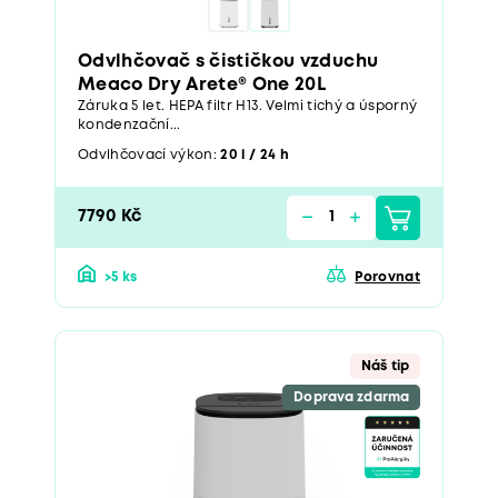
Odvlhčovač s čističkou vzduchu
Meaco Dry Arete® One 20L
Záruka 5 let. HEPA filtr H13. Velmi tichý a úsporný
kondenzační...
Odvlhčovací výkon:
20 l / 24 h
7790 Kč
>5 ks
Porovnat
Náš tip
Doprava zdarma