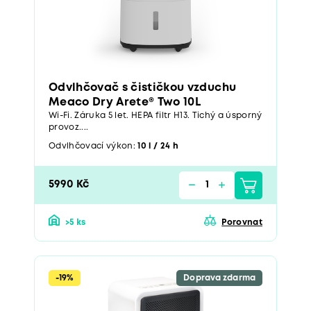
Odvlhčovač s čističkou vzduchu
Meaco Dry Arete® Two 10L
Wi-Fi. Záruka 5 let. HEPA filtr H13. Tichý a úsporný
provoz....
Odvlhčovací výkon:
10 l / 24 h
5990 Kč
>5 ks
Porovnat
-19%
Doprava zdarma