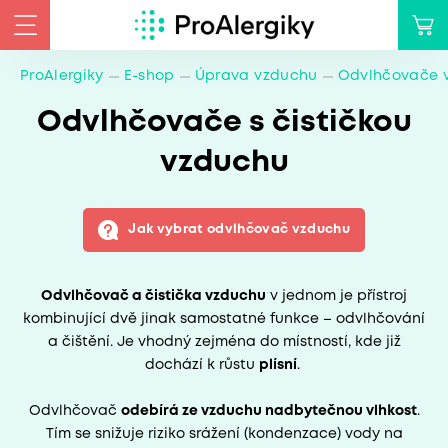
ProAlergiky
E-shop
Úprava vzduchu
Odvlhčovače 
Odvlhčovače s čističkou
vzduchu
Jak vybrat odvlhčovač vzduchu
Odvlhčovač a čistička vzduchu
v jednom je přístroj
kombinující dvě jinak samostatné funkce – odvlhčování
a čištění. Je vhodný zejména do místností, kde již
dochází k růstu
plísní
.
Odvlhčovač
odebírá ze vzduchu nadbytečnou vlhkost
.
Tím se snižuje riziko srážení (kondenzace) vody na