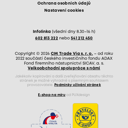
Ochrana osobních údajů
Nastavení cookies
Infolinka
(všední dny 8.30–16 h)
602 813 222
nebo
541 212 450
Copyright © 2026
CM Trade Via s. r. o.
– od roku
2022 součástí českého investičního fondu ADAX
Fond firemního nástupnictví SICAV, a. s.
Velkoobchodní spolupráce s námi
Jakékoliv kopírování a další zveřejňování obsahu těchto
stránek je možné výhradně s písemným souhlasem
provozovatele.
Podmínky užívání stránek
E-shop na míru
od PUXdesign