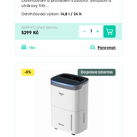
Odvlhčování a pročištění vzduchu. Ionizační a
uhlíkový filtr....
Odvlhčovací výkon:
14,8 l / 24 h
5699 Kč před slevou
5299 Kč
1 ks
Porovnat
-5%
Doprava zdarma