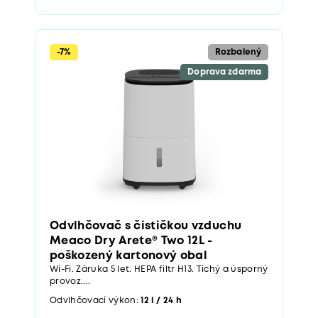
-7%
Rozbalený
Doprava zdarma
Odvlhčovač s čističkou vzduchu
Meaco Dry Arete® Two 12L -
poškozený kartonový obal
Wi-Fi. Záruka 5 let. HEPA filtr H13. Tichý a úsporný
provoz....
Odvlhčovací výkon:
12 l / 24 h