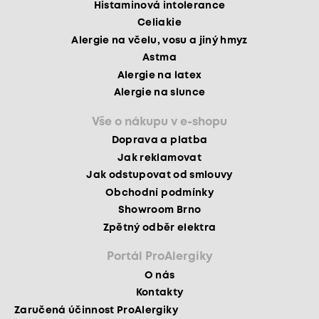
Histaminová intolerance
Celiakie
Alergie na včelu, vosu a jiný hmyz
Astma
Alergie na latex
Alergie na slunce
Vše o nákupu v e-shopu
Doprava a platba
Jak reklamovat
Jak odstupovat od smlouvy
Obchodní podmínky
Showroom Brno
Zpětný odběr elektra
Portál ProAlergiky
O nás
Kontakty
Zaručená účinnost ProAlergiky