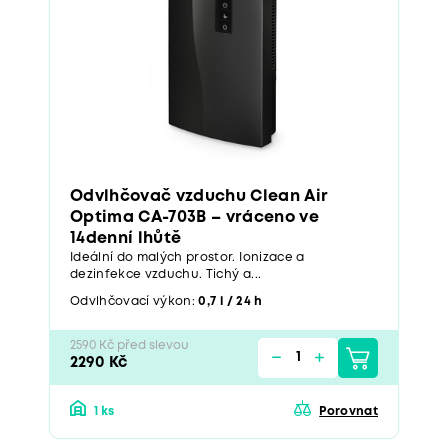
Odvlhčovač vzduchu Clean Air
Optima CA-703B – vráceno ve
14denní lhůtě
Ideální do malých prostor. Ionizace a
dezinfekce vzduchu. Tichý a...
Odvlhčovací výkon:
0,7 l / 24 h
2590 Kč před slevou
2290 Kč
1 ks
Porovnat