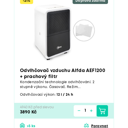
-21%
Doprava zdarma
Odvlhčovač vzduchu Alfda AEF1200
+ prachový filtr
Kondenzační technologie odvlhčování. 2
stupně výkonu. Časovač. Režim...
Odvlhčovací výkon:
12 l / 24 h
4940 Kč před slevou
3890 Kč
>5 ks
Porovnat