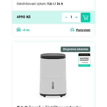
Odvlhčovací výkon:
11,6 l / 24 h
4990 Kč
>5 ks
Porovnat
Doprava zdarma