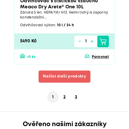
Odvlhčovač s čističkou vzduchu
Meaco Dry Arete® One 10L
Záruka 5 let. HEPA filtr H13. Velmi tichý a úsporný
kondenzační...
Odvlhčovací výkon:
10 l / 24 h
5490 Kč
>5 ks
Porovnat
Načíst další produkty
1
2
3
Ověřeno našimi zákazníky