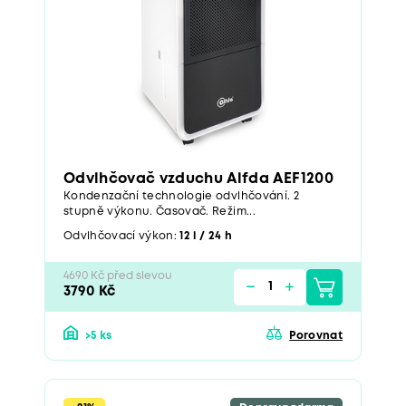
Odvlhčovač vzduchu Alfda AEF1200
Kondenzační technologie odvlhčování. 2
stupně výkonu. Časovač. Režim...
Odvlhčovací výkon:
12 l / 24 h
4690 Kč před slevou
3790 Kč
>5 ks
Porovnat