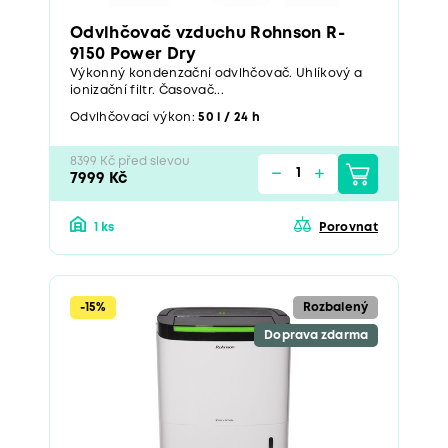
Odvlhčovač vzduchu Rohnson R-
9150 Power Dry
Výkonný kondenzační odvlhčovač. Uhlíkový a
ionizační filtr. Časovač...
Odvlhčovací výkon:
50 l / 24 h
8399 Kč před slevou
7999 Kč
1 ks
Porovnat
-15%
Rozbalený
Doprava zdarma