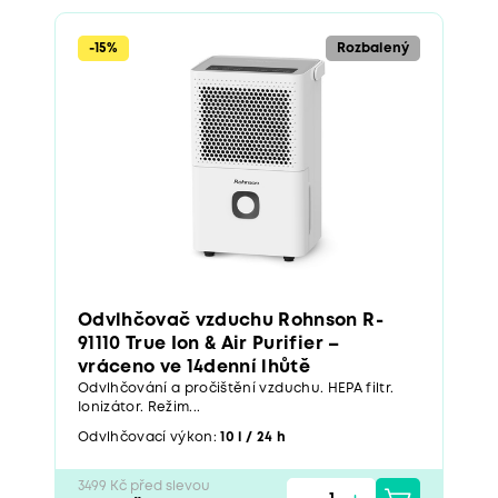
-15%
Rozbalený
Odvlhčovač vzduchu Rohnson R-
91110 True Ion & Air Purifier –
vráceno ve 14denní lhůtě
Odvlhčování a pročištění vzduchu. HEPA filtr.
Ionizátor. Režim...
Odvlhčovací výkon:
10 l / 24 h
3499 Kč před slevou