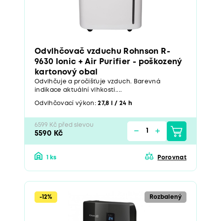
Odvlhčovač vzduchu Rohnson R-
9630 Ionic + Air Purifier - poškozený
kartonový obal
Odvlhčuje a pročišťuje vzduch. Barevná
indikace aktuální vlhkosti....
Odvlhčovací výkon:
27,8 l / 24 h
6599 Kč před slevou
5590 Kč
1 ks
Porovnat
-12%
Rozbalený