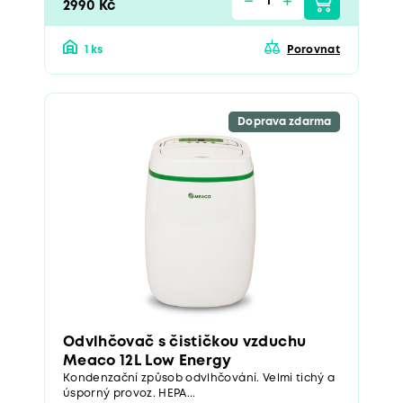
2990 Kč
1 ks
Porovnat
Doprava zdarma
Odvlhčovač s čističkou vzduchu
Meaco 12L Low Energy
Kondenzační způsob odvlhčování. Velmi tichý a
úsporný provoz. HEPA...