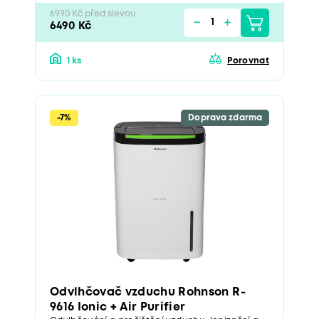
6990 Kč před slevou
6490 Kč
1 ks
Porovnat
-7%
Doprava zdarma
Odvlhčovač vzduchu Rohnson R-
9616 Ionic + Air Purifier