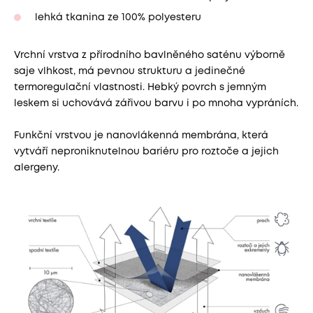
lehká tkanina ze 100% polyesteru
Vrchní vrstva z přírodního bavlněného saténu výborně
saje vlhkost, má pevnou strukturu a jedinečné
termoregulační vlastnosti. Hebký povrch s jemným
leskem si uchovává zářivou barvu i po mnoha vypráních.
Funkční vrstvou je nanovlákenná membrána, která
vytváří neproniknutelnou bariéru pro roztoče a jejich
alergeny.