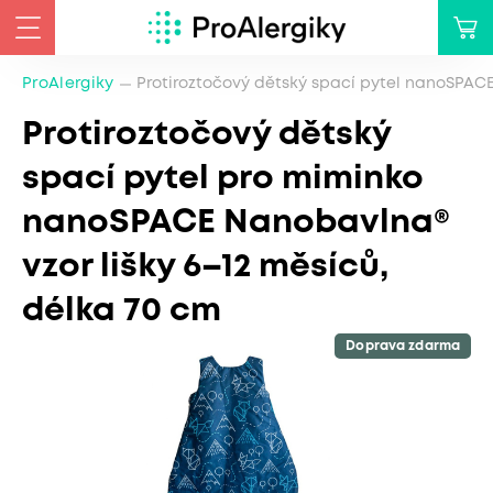
ProAlergiky
Protiroztočový dětský spací pytel nanoSPACE
Protiroztočový dětský
spací pytel pro miminko
nanoSPACE Nanobavlna®
vzor lišky 6–12 měsíců,
délka 70 cm
Doprava zdarma