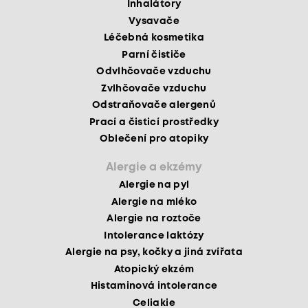
Inhalátory
Vysavače
Léčebná kosmetika
Parní čističe
Odvlhčovače vzduchu
Zvlhčovače vzduchu
Odstraňovače alergenů
Prací a čisticí prostředky
Oblečení pro atopiky
Alergie a ekzémy
Alergie na pyl
Alergie na mléko
Alergie na roztoče
Intolerance laktózy
Alergie na psy, kočky a jiná zvířata
Atopický ekzém
Histaminová intolerance
Celiakie