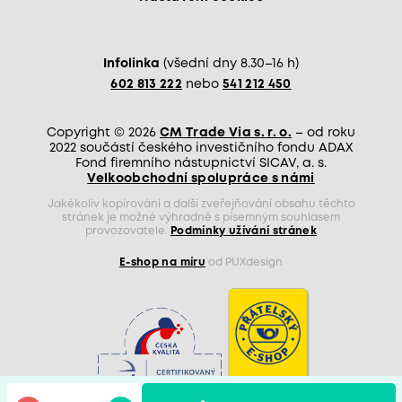
Infolinka
(všední dny 8.30–16 h)
602 813 222
nebo
541 212 450
Copyright © 2026
CM Trade Via s. r. o.
– od roku
2022 součástí českého investičního fondu ADAX
Fond firemního nástupnictví SICAV, a. s.
Velkoobchodní spolupráce s námi
Jakékoliv kopírování a další zveřejňování obsahu těchto
stránek je možné výhradně s písemným souhlasem
provozovatele.
Podmínky užívání stránek
E-shop na míru
od PUXdesign