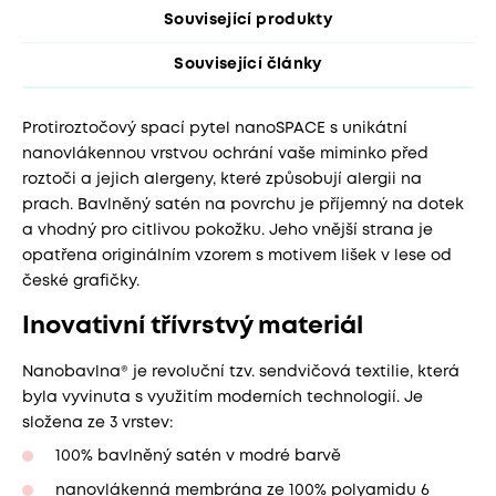
Související produkty
Související články
Protiroztočový spací pytel nanoSPACE s unikátní
nanovlákennou vrstvou ochrání vaše miminko před
roztoči a jejich alergeny, které způsobují alergii na
prach. Bavlněný satén na povrchu je příjemný na dotek
a vhodný pro citlivou pokožku. Jeho vnější strana je
opatřena originálním vzorem s motivem lišek v lese od
české grafičky.
Inovativní třívrstvý materiál
Nanobavlna® je revoluční tzv. sendvičová textilie, která
byla vyvinuta s využitím moderních technologií. Je
složena ze 3 vrstev:
100% bavlněný satén v modré barvě
nanovlákenná membrána ze 100% polyamidu 6