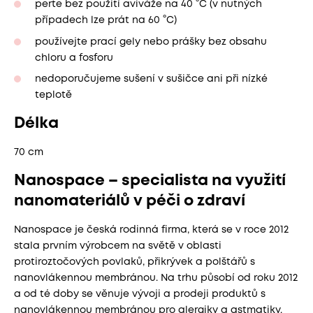
perte bez použití aviváže na 40 °C (v nutných
případech lze prát na 60 °C)
používejte prací gely nebo prášky bez obsahu
chloru a fosforu
nedoporučujeme sušení v sušičce ani při nízké
teplotě
Délka
70 cm
Nanospace – specialista na využití
nanomateriálů v péči o zdraví
Nanospace je česká rodinná firma, která se v roce 2012
stala prvním výrobcem na světě v oblasti
protiroztočových povlaků, přikrývek a polštářů s
nanovlákennou membránou. Na trhu působí od roku 2012
a od té doby se věnuje vývoji a prodeji produktů s
nanovlákennou membránou pro alergiky a astmatiky.