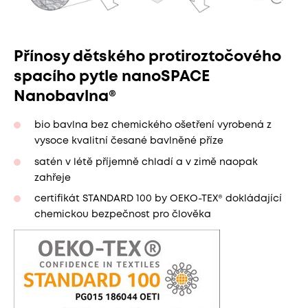
Přínosy dětského protiroztočového
spacího pytle nanoSPACE
Nanobavlna®
bio bavlna bez chemického ošetření vyrobená z
vysoce kvalitní česané bavlněné příze
satén v létě příjemně chladí a v zimě naopak
zahřeje
certifikát STANDARD 100 by OEKO-TEX® dokládající
chemickou bezpečnost pro člověka