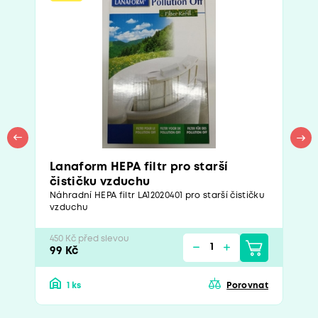
Lanaform HEPA filtr pro starší
čističku vzduchu
Náhradní HEPA filtr LA12020401 pro starší čističku
vzduchu
450 Kč před slevou
99 Kč
1 ks
Porovnat