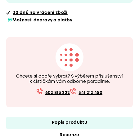
30 dnů
na vrácení zboží
Možnosti dopravy a platby
Chcete si dobře vybrat? S výběrem příslušenství
k čističkám vám odborně poradíme.
602 813 222
541 212 450
Popis produktu
Recenze