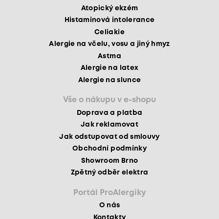
Atopický ekzém
Histaminová intolerance
Celiakie
Alergie na včelu, vosu a jiný hmyz
Astma
Alergie na latex
Alergie na slunce
Vše o nákupu v e-shopu
Doprava a platba
Jak reklamovat
Jak odstupovat od smlouvy
Obchodní podmínky
Showroom Brno
Zpětný odběr elektra
Portál ProAlergiky
O nás
Kontakty