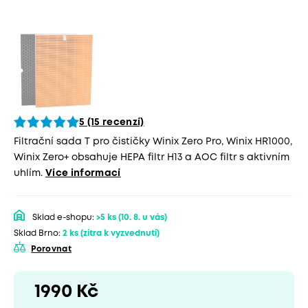
5 (15 recenzí)
Filtrační sada T pro čističky Winix Zero Pro, Winix HR1000,
Winix Zero+ obsahuje HEPA filtr H13 a AOC filtr s aktivním
uhlím.
Více informací
Sklad e-shopu:
>5 ks
(10. 8. u vás)
Sklad Brno:
2 ks
(zítra k vyzvednutí)
Porovnat
1990 Kč