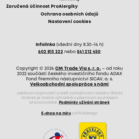
Zaručená účinnost ProAlergiky
Ochrana osobních údajů
Nastavení cookies
Infolinka
(všední dny 8.30–16 h)
602 813 222
nebo
541 212 450
Copyright © 2026
CM Trade Via s. r. o.
– od roku
2022 součástí českého investičního fondu ADAX
Fond firemního nástupnictví SICAV, a. s.
Velkoobchodní spolupráce s námi
Jakékoliv kopírování a další zveřejňování obsahu těchto
stránek je možné výhradně s písemným souhlasem
provozovatele.
Podmínky užívání stránek
E-shop na míru
od PUXdesign