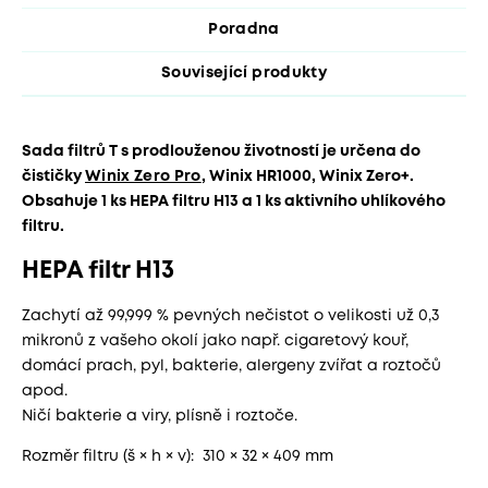
Poradna
Související produkty
Sada filtrů T s prodlouženou životností je určena do
čističky
Winix Zero Pro
, Winix HR1000, Winix Zero+.
Obsahuje 1 ks HEPA filtru H13 a 1 ks aktivního uhlíkového
filtru.
HEPA filtr H13
Zachytí až 99,999 % pevných nečistot o velikosti už 0,3
mikronů z vašeho okolí jako např. cigaretový kouř,
domácí prach, pyl, bakterie, alergeny zvířat a roztočů
apod.
Ničí bakterie a viry, plísně i roztoče.
Rozměr filtru (š × h × v): 310 × 32 × 409 mm