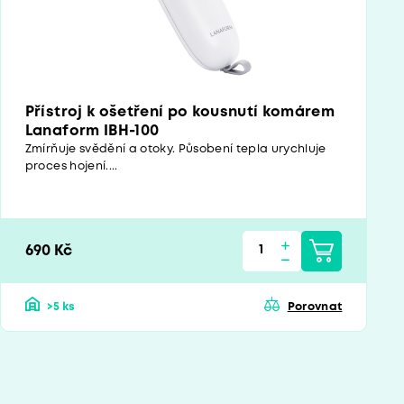
Přístroj k ošetření po kousnutí komárem
Lanaform IBH-100
Zmírňuje svědění a otoky. Působení tepla urychluje
proces hojení....
690 Kč
>5 ks
Porovnat