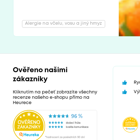
Alergie na včelu, vosu a jiný hmyz
Ověřeno našimi
zákazníky
Ry
Vý
Kliknutím na pečeť zobrazíte všechny
recenze našeho e-shopu přímo na
Heurece