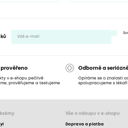
So
iků
 prověřeno
Odborně a seriózn
kty v e-shopu pečlivě
Opíráme se o znalosti o
áme, prověřujeme a testujeme
spolupracujeme s lékaři
ekzémy
Vše o nákupu v e-shopu
yl
Doprava a platba