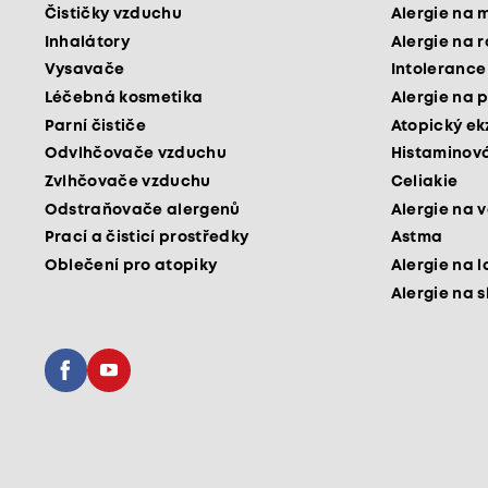
Čističky vzduchu
Alergie na 
Inhalátory
Alergie na 
Vysavače
Intolerance
Léčebná kosmetika
Alergie na p
Parní čističe
Atopický e
Odvlhčovače vzduchu
Histaminová
Zvlhčovače vzduchu
Celiakie
Odstraňovače alergenů
Alergie na v
Prací a čisticí prostředky
Astma
Oblečení pro atopiky
Alergie na l
Alergie na 