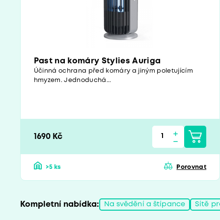
Past na komáry Stylies Auriga
Účinná ochrana před komáry a jiným poletujícím
hmyzem. Jednoduchá...
1690 Kč
>5 ks
Porovnat
Kompletní nabídka:
Na svědění a štípance
Sítě p