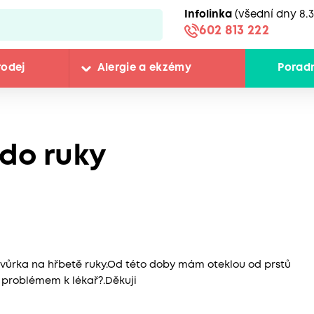
Infolinka
(všední dny 8.3
602 813 222
rodej
Alergie a ekzémy
Porad
 do ruky
tvůrka na hřbetě ruky.Od této doby mám oteklou od prstů
o problémem k lékař?.Děkuji