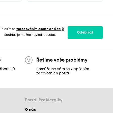
uhlasím se
zpracováním osobních údajů
.
Odebírat
Souhlas je možné kdykoli odvolat.
ě
Řešíme vaše problémy
dborníků,
Pomůžeme vám se zlepšením
zdravotních potíží
Portál ProAlergiky
O nás