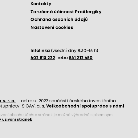
Kontakty
Zaručená účinnost ProAlergiky
Ochrana osobních údajů
Nastavení cookies
Infolinka
(všední dny 8.30–16 h)
602 813 222
nebo
541 212 450
s. r. o.
– od roku 2022 součástí českého investičního
upnictví SICAV, a. s.
Velkoobchodní spolupráce s námi
jňování obsahu těchto stránek je možné výhradně s písemným
 užívání stránek