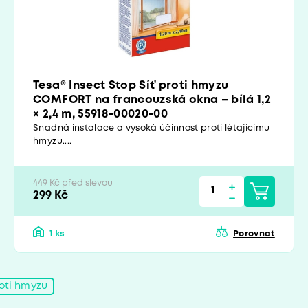
Tesa® Insect Stop Síť proti hmyzu
COMFORT na francouzská okna – bílá 1,2
× 2,4 m, 55918-00020-00
Snadná instalace a vysoká účinnost proti létajícímu
hmyzu....
449 Kč před slevou
299 Kč
1 ks
Porovnat
roti hmyzu