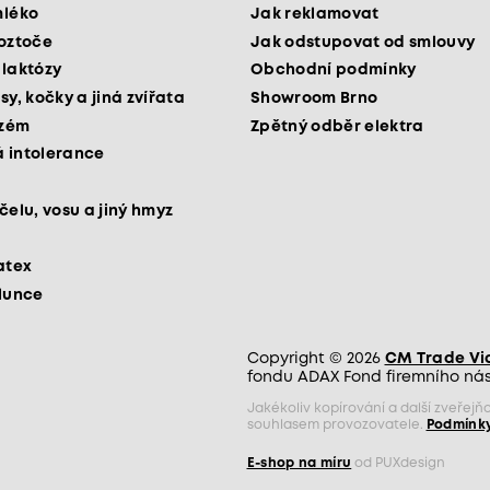
mléko
Jak reklamovat
roztoče
Jak odstupovat od smlouvy
 laktózy
Obchodní podmínky
sy, kočky a jiná zvířata
Showroom Brno
kzém
Zpětný odběr elektra
 intolerance
čelu, vosu a jiný hmyz
atex
slunce
Copyright © 2026
CM Trade Via 
fondu ADAX Fond firemního nást
Jakékoliv kopírování a další zveře
souhlasem provozovatele.
Podmínky
E-shop na míru
od PUXdesign