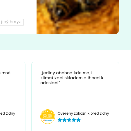
 jiný hmyz
zumné
„jediny obchod kde maji
klimatizaci skladem a ihned k
odeslani“
ed 2 dny
Ověřený zákazník před 2 dny