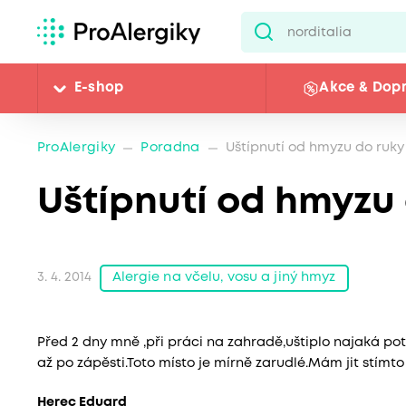
E-shop
Akce & Dop
ProAlergiky
Poradna
Uštípnutí od hmyzu do ruky
Uštípnutí od hmyzu
Alergie na včelu, vosu a jiný hmyz
3. 4. 2014
Před 2 dny mně ,při práci na zahradě,uštiplo najaká po
až po zápěsti.Toto místo je mírně zarudlé.Mám jit stímt
Herec Eduard