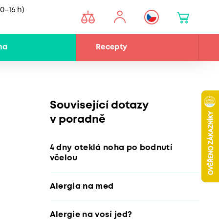
0–16 h)
na
Recepty
Související dotazy
v poradně
4 dny oteklá noha po bodnutí
včelou
Alergia na med
Alergie na vosí jed?