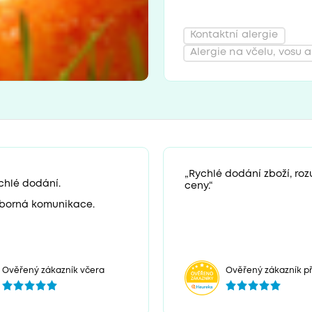
Kontaktní alergie
Alergie na včelu, vosu a
„Rychlé dodání zboží, ro
chlé dodání.
ceny.“
borná komunikace.
Ověřený zákazník včera
Ověřený zákazník př