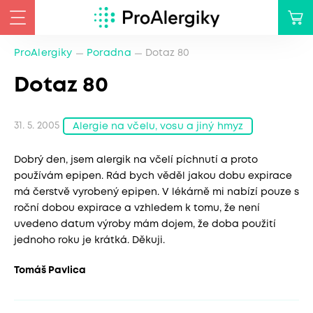
ProAlergiky
Poradna
Dotaz 80
Dotaz 80
31. 5. 2005
Alergie na včelu, vosu a jiný hmyz
Dobrý den, jsem alergik na včelí píchnutí a proto
používám epipen. Rád bych věděl jakou dobu expirace
má čerstvě vyrobený epipen. V lékárně mi nabízí pouze s
roční dobou expirace a vzhledem k tomu, že není
uvedeno datum výroby mám dojem, že doba použití
jednoho roku je krátká. Děkuji.
Tomáš Pavlica