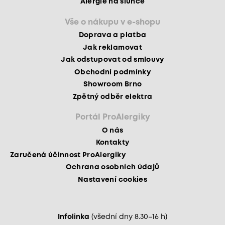
Alergie na slunce
Vše o nákupu v e-shopu
Doprava a platba
Jak reklamovat
Jak odstupovat od smlouvy
Obchodní podmínky
Showroom Brno
Zpětný odběr elektra
Portál ProAlergiky
O nás
Kontakty
Zaručená účinnost ProAlergiky
Ochrana osobních údajů
Nastavení cookies
Infolinka
(všední dny 8.30–16 h)