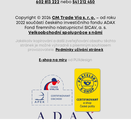
602 813 222
nebo
541 212 450
Copyright © 2026
CM Trade Via s. r. o.
– od roku
2022 součástí českého investičního fondu ADAX
Fond firemního nástupnictví SICAV, a. s.
Velkoobchodní spolupráce s námi
Jakékoliv kopírování a další zveřejňování obsahu těchto
stránek je možné výhradně s písemným souhlasem
provozovatele.
Podmínky užívání stránek
E-shop na míru
od PUXdesign