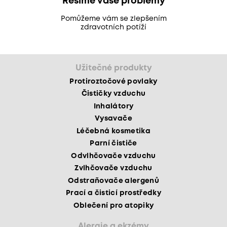
Řešíme vaše problémy
Pomůžeme vám se zlepšením
zdravotních potíží
Užitečné produkty
Protiroztočové povlaky
Čističky vzduchu
Inhalátory
Vysavače
Léčebná kosmetika
Parní čističe
Odvlhčovače vzduchu
Zvlhčovače vzduchu
Odstraňovače alergenů
Prací a čisticí prostředky
Oblečení pro atopiky
Alergie a ekzémy