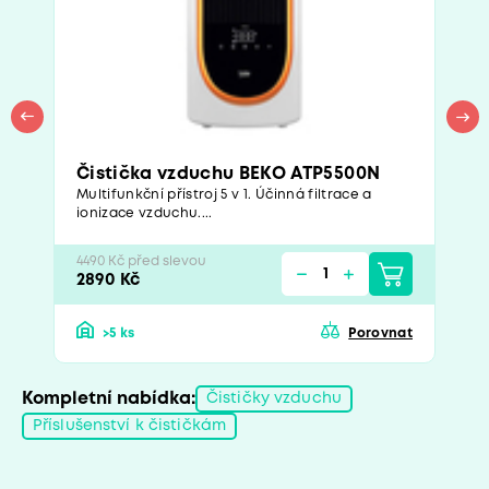
Čistička vzduchu BEKO ATP5500N
Multifunkční přístroj 5 v 1. Účinná filtrace a
ionizace vzduchu....
4490 Kč před slevou
2890 Kč
>5 ks
Porovnat
Kompletní nabídka:
Čističky vzduchu
Příslušenství k čističkám