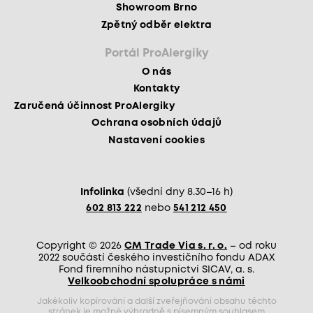
Showroom Brno
Zpětný odběr elektra
Portál ProAlergiky
O nás
Kontakty
Zaručená účinnost ProAlergiky
Ochrana osobních údajů
Nastavení cookies
Infolinka
(všední dny 8.30–16 h)
602 813 222
nebo
541 212 450
Copyright © 2026
CM Trade Via s. r. o.
– od roku
2022 součástí českého investičního fondu ADAX
Fond firemního nástupnictví SICAV, a. s.
Velkoobchodní spolupráce s námi
Jakékoliv kopírování a další zveřejňování obsahu těchto
stránek je možné výhradně s písemným souhlasem