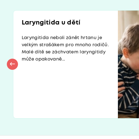
Laryngitida u dětí
Laryngitida neboli zánět hrtanu je
velkým strašákem pro mnoho rodičů.
Malé dítě se záchvatem laryngitidy
může opakovaně...