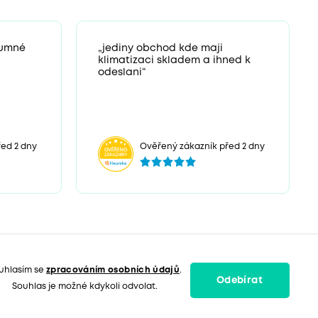
zumné
„jediny obchod kde maji
klimatizaci skladem a ihned k
odeslani“
ed 2 dny
Ověřený zákazník před 2 dny
uhlasím se
zpracováním osobních údajů
.
Odebírat
Souhlas je možné kdykoli odvolat.