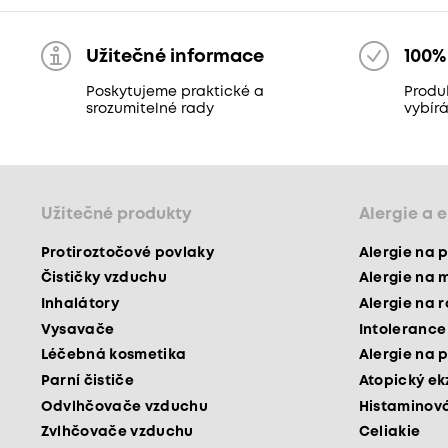
Užitečné informace
100%
Poskytujeme praktické a
Produ
srozumitelné rady
vybír
Užitečné produkty
Alergie a 
Protiroztočové povlaky
Alergie na p
Čističky vzduchu
Alergie na 
Inhalátory
Alergie na 
Vysavače
Intolerance
Léčebná kosmetika
Alergie na p
Parní čističe
Atopický e
Odvlhčovače vzduchu
Histaminová
Zvlhčovače vzduchu
Celiakie