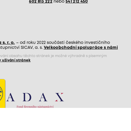
602 813 222
nebo
541 212 450
s. r. o.
– od roku 2022 součástí českého investičního
upnictví SICAV, a. s.
Velkoobchodní spolupráce s námi
jňování obsahu těchto stránek je možné výhradně s písemným
 užívání stránek