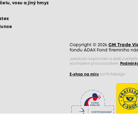
čelu, vosu a jiný hmyz
atex
slunce
Copyright © 2026
CM Trade Via 
fondu ADAX Fond firemního nást
Jakékoliv kopírování a další zveře
souhlasem provozovatele.
Podmínky
E-shop na míru
od PUXdesign