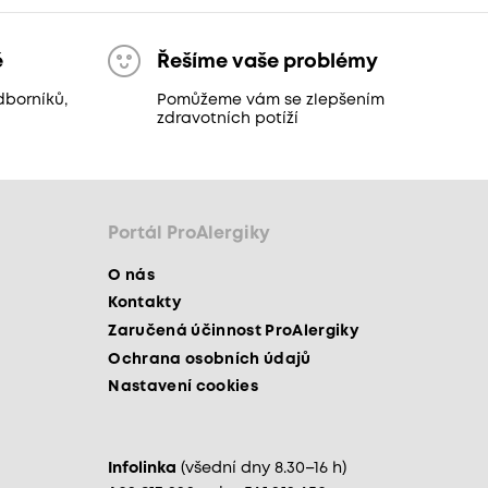
ě
Řešíme vaše problémy
dborníků,
Pomůžeme vám se zlepšením
zdravotních potíží
Portál ProAlergiky
O nás
Kontakty
Zaručená účinnost ProAlergiky
Ochrana osobních údajů
Nastavení cookies
Infolinka
(všední dny 8.30–16 h)