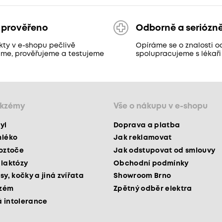
 prověřeno
Odborně a seriózn
kty v e-shopu pečlivě
Opíráme se o znalosti o
áme, prověřujeme a testujeme
spolupracujeme s lékaři
ekzémy
Vše o nákupu v e-shopu
yl
Doprava a platba
mléko
Jak reklamovat
roztoče
Jak odstupovat od smlouvy
 laktózy
Obchodní podmínky
sy, kočky a jiná zvířata
Showroom Brno
kzém
Zpětný odběr elektra
 intolerance