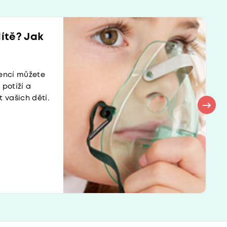
ítě? Jak
vencí můžete
potíží a
 vašich dětí.