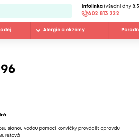
Infolinka
(všední dny 8.3
602 813 222
rodej
Alergie a ekzémy
Porad
896
drá
 nosu slanou vodou pomocí konvičky provádět opravdu
Burešová