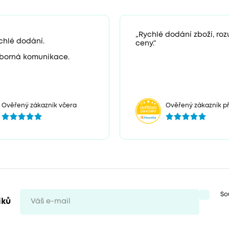
„Rychlé dodání zboží, ro
chlé dodání.
ceny.“
borná komunikace.
Ověřený zákazník včera
Ověřený zákazník př
So
iků