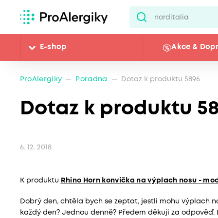
E-shop
Akce & Dop
ProAlergiky
Poradna
Dotaz k produktu 5896
Dotaz k produktu 5
6. 12. 2018
K produktu
Rhino Horn konvička na výplach nosu - mo
Dobrý den, chtěla bych se zeptat, jestli mohu výplach
každý den? Jednou denně? Předem děkuji za odpověď. 