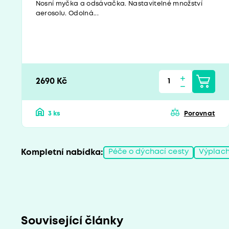
Nosní myčka a odsávačka. Nastavitelné množství
aerosolu. Odolná...
2690 Kč
3 ks
Porovnat
Kompletní nabídka:
Péče o dýchací cesty
Výplach
Související články