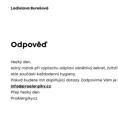
Ladislava Burešová
Odpověď
Hezký den,
solný roztok při výplachu odplaví zánětlivý sekret, zvlhčí 
stát součástí každodenní hygieny.
Pokud budete mít doplňující dotazy. Zodpovíme Vám je na
info@proalergiky.cz
.
Přeji hezký den
ProAlergiky.cz