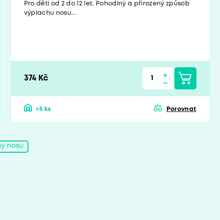
Pro děti od 2 do 12 let. Pohodlný a přirozený způsob
výplachu nosu...
374 Kč
>5 ks
Porovnat
y nosu