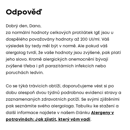
Odpověď
Dobrý den, Dano,
za normální hodnoty celkových protilátek IgE jsou u
dospělého považovány hodnoty až 200 UI/ml. Váš
výsledek by tedy měl být v normě. Ale pokud váš
alergolog tvrdí, že vaše hodnoty jsou zvýšené, pak platí
jeho slovo. Kromě alergických onemocnění bývají
zvýšené třeba i při parazitárních infekcích nebo
poruchách ledvin.
Co se týká trávicích obtíží, doporučujeme vést si po
dobu alespoň dvou týdnů podrobnou evidenci stravy a
zaznamenaných zdravotních potíží. Se svými zjištěními
pak seznámíte svého alergologa. Tabulku ke stažení a
další informace najdete v našem článku
Alergeny v
potravinách: Jak zjistit, který vám vadí
.