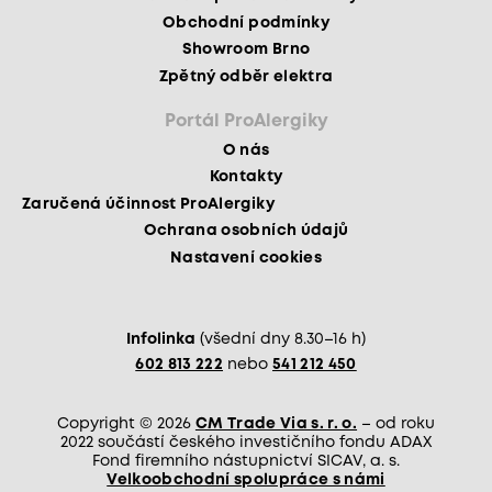
Obchodní podmínky
Showroom Brno
Zpětný odběr elektra
Portál ProAlergiky
O nás
Kontakty
Zaručená účinnost ProAlergiky
Ochrana osobních údajů
Nastavení cookies
Infolinka
(všední dny 8.30–16 h)
602 813 222
nebo
541 212 450
Copyright © 2026
CM Trade Via s. r. o.
– od roku
2022 součástí českého investičního fondu ADAX
Fond firemního nástupnictví SICAV, a. s.
Velkoobchodní spolupráce s námi