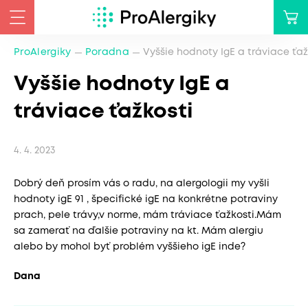
ProAlergiky
Poradna
Vyššie hodnoty IgE a tráviace ťaž
Vyššie hodnoty IgE a
tráviace ťažkosti
4. 4. 2023
Dobrý deň prosím vás o radu, na alergologii my vyšli
hodnoty igE 91 , špecifické igE na konkrétne potraviny
prach, pele trávy,v norme, mám tráviace ťažkosti.Mám
sa zamerať na ďalšie potraviny na kt. Mám alergiu
alebo by mohol byť problém vyššieho igE inde?
Dana