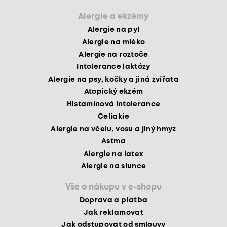
Alergie a ekzémy
Alergie na pyl
Alergie na mléko
Alergie na roztoče
Intolerance laktózy
Alergie na psy, kočky a jiná zvířata
Atopický ekzém
Histaminová intolerance
Celiakie
Alergie na včelu, vosu a jiný hmyz
Astma
Alergie na latex
Alergie na slunce
Vše o nákupu v e-shopu
Doprava a platba
Jak reklamovat
Jak odstupovat od smlouvy