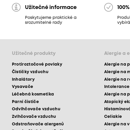
Užitečné informace
100%
Poskytujeme praktické a
Produ
srozumitelné rady
vybír
Užitečné produkty
Alergie a 
Protiroztočové povlaky
Alergie na p
Čističky vzduchu
Alergie na 
Inhalátory
Alergie na 
Vysavače
Intolerance
Léčebná kosmetika
Alergie na p
Parní čističe
Atopický e
Odvlhčovače vzduchu
Histaminová
Zvlhčovače vzduchu
Celiakie
Odstraňovače alergenů
Alergie na v