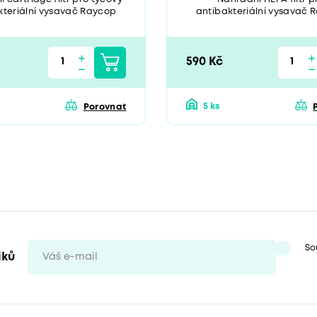
kteriální vysavač Raycop
antibakteriální vysavač 
 UV+. Balení obsahuje 2 ks
OMNI AIR UV+. HEPA filtr
bezpečně a efektivně zachyt
nečistot včetně mikročásti
jsou vajíčka roztočů nebo 
590 Kč
domácích zvířat, a neprop
zpět do ovzduší.Balení obs
ks
5 ks
Porovnat
So
iků