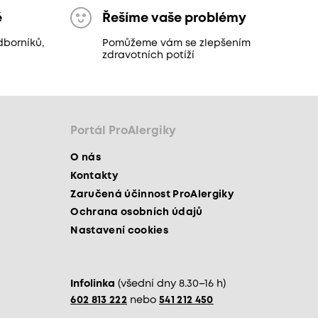
ě
Řešíme vaše problémy
dborníků,
Pomůžeme vám se zlepšením
zdravotních potíží
Portál ProAlergiky
O nás
Kontakty
Zaručená účinnost ProAlergiky
Ochrana osobních údajů
Nastavení cookies
Infolinka
(všední dny 8.30–16 h)
602 813 222
nebo
541 212 450