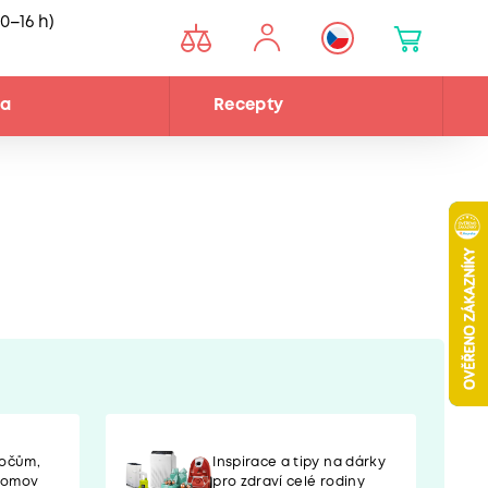
0–16 h)
na
Recepty
točům,
Inspirace a tipy na dárky
domov
pro zdraví celé rodiny