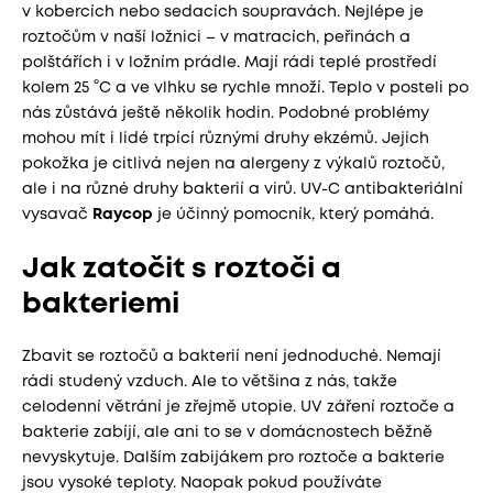
v kobercích nebo sedacích soupravách. Nejlépe je
roztočům v naší ložnici – v matracích, peřinách a
polštářích i v ložním prádle. Mají rádi teplé prostředí
kolem 25 °C a ve vlhku se rychle množí. Teplo v posteli po
nás zůstává ještě několik hodin. Podobné problémy
mohou mít i lidé trpící různými druhy ekzémů. Jejich
pokožka je citlivá nejen na alergeny z výkalů roztočů,
ale i na různé druhy bakterií a virů. UV-C antibakteriální
vysavač
Raycop
je účinný pomocník, který pomáhá.
Jak zatočit s roztoči a
bakteriemi
Zbavit se roztočů a bakterií není jednoduché. Nemají
rádi studený vzduch. Ale to většina z nás, takže
celodenní větrání je zřejmě utopie. UV záření roztoče a
bakterie zabíjí, ale ani to se v domácnostech běžně
nevyskytuje. Dalším zabijákem pro roztoče a bakterie
jsou vysoké teploty. Naopak pokud používáte