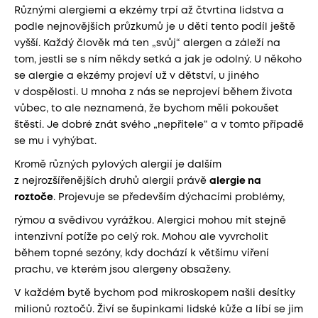
Různými alergiemi a ekzémy trpí až čtvrtina lidstva a
podle nejnovějších průzkumů je u dětí tento podíl ještě
vyšší. Každý člověk má ten „svůj“ alergen a záleží na
tom, jestli se s ním někdy setká a jak je odolný. U někoho
se alergie a ekzémy projeví už v dětství, u jiného
v dospělosti. U mnoha z nás se neprojeví během života
vůbec, to ale neznamená, že bychom měli pokoušet
štěstí. Je dobré znát svého „nepřítele“ a v tomto případě
se mu i vyhýbat.
Kromě různých pylových alergií je dalším
z nejrozšířenějších druhů alergií právě
alergie na
roztoče
. Projevuje se především dýchacími problémy,
rýmou a svědivou vyrážkou. Alergici mohou mít stejně
intenzivní potíže po celý rok. Mohou ale vyvrcholit
během topné sezóny, kdy dochází k většímu víření
prachu, ve kterém jsou alergeny obsaženy.
V každém bytě bychom pod mikroskopem našli desítky
milionů roztočů. Živí se šupinkami lidské kůže a líbí se jim