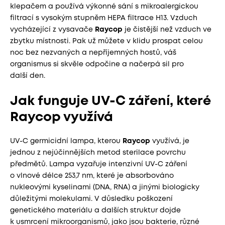
klepačem a používá výkonné sání s mikroalergickou
filtrací s vysokým stupněm HEPA filtrace H13. Vzduch
vycházející z vysavače
Raycop
je čistější než vzduch ve
zbytku místnosti. Pak už můžete v klidu prospat celou
noc bez nezvaných a nepříjemných hostů, váš
organismus si skvěle odpočine a načerpá sil pro
další den.
Jak funguje UV-C záření, které
Raycop využívá
UV-C germicidní lampa, kterou
Raycop
využívá, je
jednou z nejúčinnějších metod sterilace povrchu
předmětů. Lampa vyzařuje intenzivní UV-C záření
o vlnové délce 253,7 nm, které je absorbováno
nukleovými kyselinami (DNA, RNA) a jinými biologicky
důležitými molekulami. V důsledku poškození
genetického materiálu a dalších struktur dojde
k usmrcení mikroorganismů, jako jsou bakterie, různé