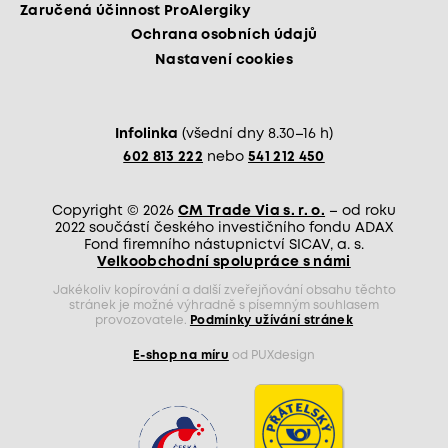
Zaručená účinnost ProAlergiky
Ochrana osobních údajů
Nastavení cookies
Infolinka
(všední dny 8.30–16 h)
602 813 222
nebo
541 212 450
Copyright © 2026
CM Trade Via s. r. o.
– od roku
2022 součástí českého investičního fondu ADAX
Fond firemního nástupnictví SICAV, a. s.
Velkoobchodní spolupráce s námi
Jakékoliv kopírování a další zveřejňování obsahu těchto
stránek je možné výhradně s písemným souhlasem
provozovatele.
Podmínky užívání stránek
E-shop na míru
od PUXdesign