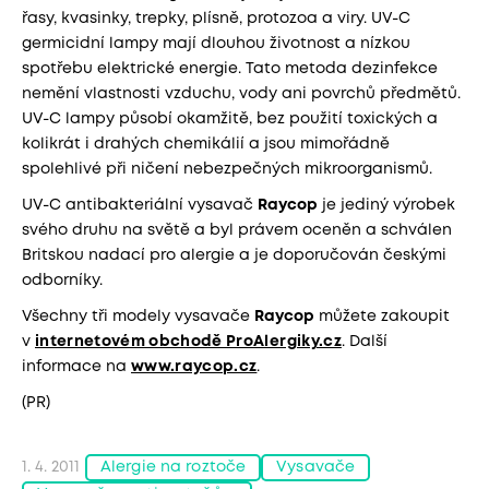
řasy, kvasinky, trepky, plísně, protozoa a viry. UV-C
germicidní lampy mají dlouhou životnost a nízkou
spotřebu elektrické energie. Tato metoda dezinfekce
nemění vlastnosti vzduchu, vody ani povrchů předmětů.
UV-C lampy působí okamžitě, bez použití toxických a
kolikrát i drahých chemikálií a jsou mimořádně
spolehlivé při ničení nebezpečných mikroorganismů.
UV-C antibakteriální vysavač
Raycop
je jediný výrobek
svého druhu na světě a byl právem oceněn a schválen
Britskou nadací pro alergie a je doporučován českými
odborníky.
Všechny tři modely vysavače
Raycop
můžete zakoupit
v
internetovém obchodě ProAlergiky.cz
. Další
informace na
www.raycop.cz
.
(PR)
1. 4. 2011
Alergie na roztoče
Vysavače