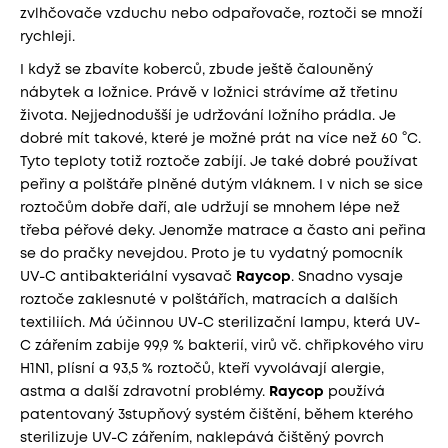
zvlhčovače vzduchu nebo odpařovače, roztoči se množí
rychleji.
I když se zbavíte koberců, zbude ještě čalouněný
nábytek a ložnice. Právě v ložnici strávíme až třetinu
života. Nejjednodušší je udržování ložního prádla. Je
dobré mít takové, které je možné prát na více než 60 °C.
Tyto teploty totiž roztoče zabíjí. Je také dobré používat
peřiny a polštáře plněné dutým vláknem. I v nich se sice
roztočům dobře daří, ale udržují se mnohem lépe než
třeba péřové deky. Jenomže matrace a často ani peřina
se do pračky nevejdou. Proto je tu vydatný pomocník
UV-C antibakteriální vysavač
Raycop
. Snadno vysaje
roztoče zaklesnuté v polštářích, matracích a dalších
textiliích. Má účinnou UV-C sterilizační lampu, která UV-
C zářením zabije 99,9 % bakterií, virů vč. chřipkového viru
H1N1, plísní a 93,5 % roztočů, kteří vyvolávají alergie,
astma a další zdravotní problémy.
Raycop
používá
patentovaný 3stupňový systém čištění, během kterého
sterilizuje UV-C zářením, naklepává čištěný povrch