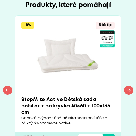
Produkty, které pomáhají
-8%
Náš tip
StopMite Active Dětská sada
polštář + přikrývka 40×60 + 100×135
cm
Cenově zvýhodněná dětská sada polštáře a
přikrývky StopMite Active.