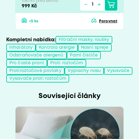
1080 Kč před slevou
999 Kč
>5 ks
Porovnat
Kompletní nabídka:
Filtrační masky, roušky
Inhalátory
Kontrola alergie
Nosní spreje
Odstraňovače alergenů
Parní čističe
Pro časté praní
Proti roztočům
Protiroztočové povlaky
Výplachy nosu
Vysavače
Vysavače proti roztočům
Související články