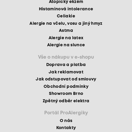
Atopický ekzém
Histaminová intolerance
Celiakie
Alergie na včelu, vosu a jiný hmyz
Astma
Alergie na latex
Alergie na slunce
Vše o nákupu v e-shopu
Doprava a platba
Jak reklamovat
Jak odstupovat od smlouvy
Obchodní podmínky
Showroom Brno
Zpětný odběr elektra
Portál ProAlergiky
O nás
Kontakty