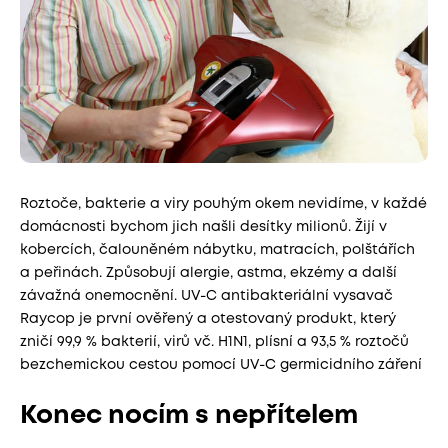
Roztoče, bakterie a viry pouhým okem nevidíme, v každé
domácnosti bychom jich našli desítky milionů. Žijí v
kobercích, čalouněném nábytku, matracích, polštářích
a peřinách. Způsobují alergie, astma, ekzémy a další
závažná onemocnění. UV-C antibakteriální vysavač
Raycop je první ověřený a otestovaný produkt, který
zničí 99,9 % bakterií, virů vč. H1N1, plísní a 93,5 % roztočů
bezchemickou cestou pomocí UV-C germicidního záření
Konec nocím s nepřítelem