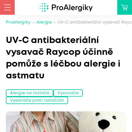
ProAlergiky
Alergie
UV-C antibakteriální vysavač Rayc
UV-C antibakteriální
vysavač Raycop účinně
pomůže s léčbou alergie i
astmatu
Alergie na roztoče
Vysavače
Vysavače proti roztočům