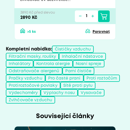
3890 Kč před slevou
2890 Kč
>5 ks
Porovnat
Kompletní nabídka:
Čističky vzduchu
Filtrační masky, roušky
Inhalační nástavce
Inhalátory
Kontrola alergie
Nosní spreje
Odstraňovače alergenů
Parní čističe
Pračky vzduchu
Pro časté praní
Proti roztočům
Protiroztočové povlaky
Sítě proti pylu
Výdechoměry
Výplachy nosu
Vysavače
Zvlhčovače vzduchu
Související články