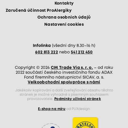
Kontakty
Zaručená účinnost ProAlergiky
Ochrana osobních údajů
Nastavení cookies
Infolinka
(všední dny 8.30–16 h)
602 813 222
nebo
541 212 450
Copyright © 2026
CM Trade Via s. r. o.
– od roku
2022 součástí českého investičního fondu ADAX
Fond firemního nástupnictví SICAV, a. s.
Velkoobchodní spolupráce s námi
Jakékoliv kopírování a další zveřejňování obsahu těchto
stránek je možné výhradně s písemným souhlasem
provozovatele.
Podmínky užívání stránek
E-shop na míru
od PUXdesign