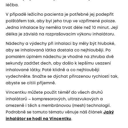
léčba.
V případě ležícího pacienta je potřebné jej podepřít
polštářem tak, aby byl jeho trup ve vzpřímené poloze.
Jedna inhalace by neměla trvat déle než 10 minut. Její
délka je závislá na rozprašovacím výkonu inhalátoru.
Nádechy a výdechy při inhalaci by měly být hluboké,
aby se inhalovaná látka dostala co nejhlouběji. Po
pomalém úplném nádechu je vhodné na zhruba dvě
sekundy zadržet dech, aby došlo k lepšímu usazení
inhalované látky. Poté klidně a co nejhlouběji
vydechněte. Snažte se dýchat přirozenou rychlostí tak,
abyste se cítili příjemně.
Vincentku můžete použít téměř do všech druhů
inhalátorů – kompresorových, ultrazvukových a
omezeně i těch s membránovou (mesh) technologií.
Podrobně se tomuto tématu věnuje náš článek
Jaký
inhalátor se hodí na Vincentku
.