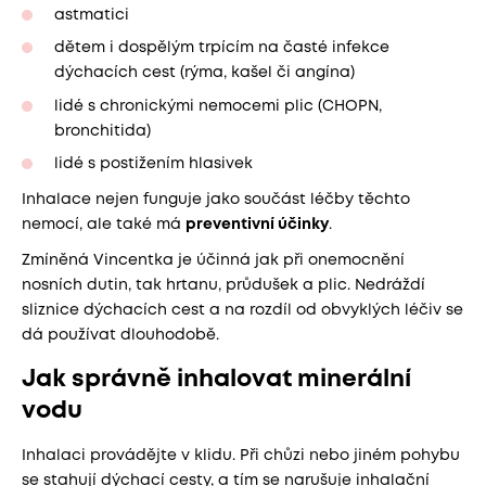
astmatici
dětem i dospělým trpícím na časté infekce
dýchacích cest (rýma, kašel či angína)
lidé s chronickými nemocemi plic (CHOPN,
bronchitida)
lidé s postižením hlasivek
Inhalace nejen funguje jako součást léčby těchto
nemocí, ale také má
preventivní účinky
.
Zmíněná Vincentka je účinná jak při onemocnění
nosních dutin, tak hrtanu, průdušek a plic. Nedráždí
sliznice dýchacích cest a na rozdíl od obvyklých léčiv se
dá používat dlouhodobě.
Jak správně inhalovat minerální
vodu
Inhalaci provádějte v klidu. Při chůzi nebo jiném pohybu
se stahují dýchací cesty, a tím se narušuje inhalační