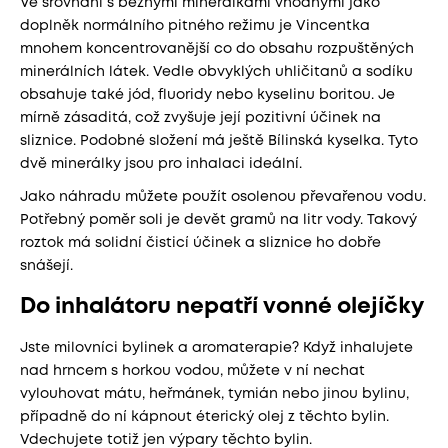
Ve srovnání s běžnými minerálkami vhodnými jako
doplněk normálního pitného režimu je Vincentka
mnohem koncentrovanější co do obsahu rozpuštěných
minerálních látek. Vedle obvyklých uhličitanů a sodíku
obsahuje také jód, fluoridy nebo kyselinu boritou. Je
mírně zásaditá, což zvyšuje její pozitivní účinek na
sliznice. Podobné složení má ještě Bílinská kyselka. Tyto
dvě minerálky jsou pro inhalaci ideální.
Jako náhradu můžete použít osolenou převařenou vodu.
Potřebný poměr soli je devět gramů na litr vody. Takový
roztok má solidní čisticí účinek a sliznice ho dobře
snášejí.
Do inhalátoru nepatří vonné olejíčky
Jste milovníci bylinek a aromaterapie? Když inhalujete
nad hrncem s horkou vodou, můžete v ní nechat
vylouhovat mátu, heřmánek, tymián nebo jinou bylinu,
případně do ní kápnout éterický olej z těchto bylin.
Vdechujete totiž jen výpary těchto bylin.