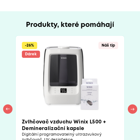
Produkty, které pomáhají
-26%
Náš tip
Dárek
Zvlhčovač vzduchu Winix L500 +
Demineralizační kapsle
Digitální programovatelný ultrazvukový
zvlhčovač. UV dezinfekce...