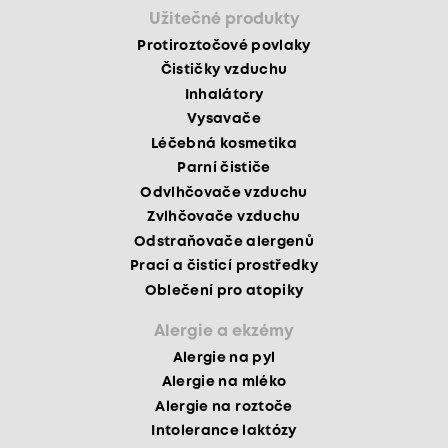
Užitečné produkty
Protiroztočové povlaky
Čističky vzduchu
Inhalátory
Vysavače
Léčebná kosmetika
Parní čističe
Odvlhčovače vzduchu
Zvlhčovače vzduchu
Odstraňovače alergenů
Prací a čisticí prostředky
Oblečení pro atopiky
Alergie a ekzémy
Alergie na pyl
Alergie na mléko
Alergie na roztoče
Intolerance laktózy