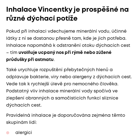
Inhalace Vincentky je prospěšné na
různé dýchací potíže
Pokud při inhalaci vdechujeme minerální vodu, účinné
látky z ní se dostanou přesně tam, kde je jich potřeba.
Inhalace napomáhá k odstranění otoku dýchacích cest
– tím
uvolňuje ucpaný nos při rýmě nebo zúžené
průdušky při astmatu
.
Také urychluje rozpuštění přebytečných hlenů a
odplavuje bakterie, viry nebo alergeny z dýchacích cest.
Vede tak k rychlejší úlevě pro nemocného člověka.
Podstatný vliv inhalace minerální vody spočívá ve
zlepšení obranných a samočisticích funkcí sliznice
dýchacích cest.
Pravidelná inhalace je doporučována zejména těmto
skupinám lidí:
alergici