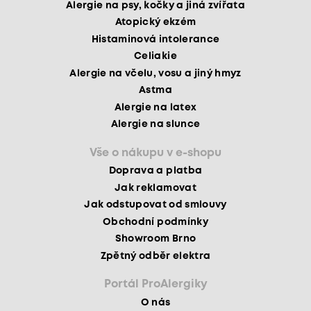
Alergie na psy, kočky a jiná zvířata
Atopický ekzém
Histaminová intolerance
Celiakie
Alergie na včelu, vosu a jiný hmyz
Astma
Alergie na latex
Alergie na slunce
Vše o nákupu v e-shopu
Doprava a platba
Jak reklamovat
Jak odstupovat od smlouvy
Obchodní podmínky
Showroom Brno
Zpětný odběr elektra
Portál ProAlergiky
O nás