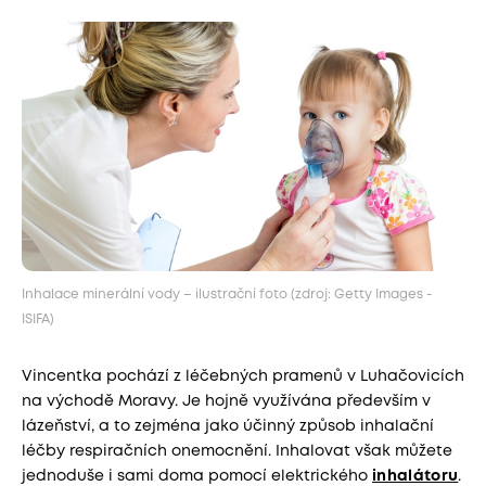
Inhalace minerální vody – ilustrační foto (zdroj: Getty Images -
ISIFA)
Vincentka pochází z léčebných pramenů v Luhačovicích
na východě Moravy. Je hojně využívána především v
lázeňství, a to zejména jako účinný způsob inhalační
léčby respiračních onemocnění. Inhalovat však můžete
jednoduše i sami doma pomocí elektrického
inhalátoru
.