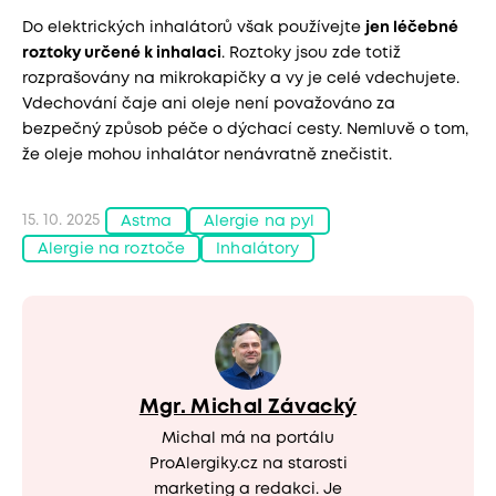
Do elektrických inhalátorů však používejte
jen léčebné
roztoky určené k inhalaci
. Roztoky jsou zde totiž
rozprašovány na mikrokapičky a vy je celé vdechujete.
Vdechování čaje ani oleje není považováno za
bezpečný způsob péče o dýchací cesty. Nemluvě o tom,
že oleje mohou inhalátor nenávratně znečistit.
15. 10. 2025
Astma
Alergie na pyl
Alergie na roztoče
Inhalátory
Mgr. Michal Závacký
Michal má na portálu
ProAlergiky.cz na starosti
marketing a redakci. Je