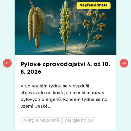
Nepřehlédněte
Pylové zpravodajství 4. až 10.
8. 2026
V uplynulém týdnu se v ovzduší
objevovalo celkově jen menší množství
pylových alergenů. Koncem týdne se na
území České...
Alergie na plísně
Alergie na pyl