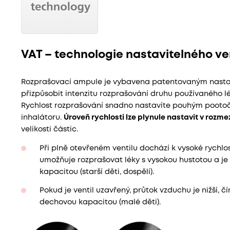
VAT – technologie nastavitelného ve
Rozprašovací ampule je vybavena patentovaným nastavi
přizpůsobit intenzitu rozprašování druhu používaného l
Rychlost rozprašování snadno nastavíte pouhým pootoče
inhalátoru.
Úroveň rychlosti lze plynule nastavit v rozme
velikosti částic.
Při plně otevřeném ventilu dochází k vysoké rychlos
umožňuje rozprašovat léky s vysokou hustotou a je 
kapacitou (starší děti, dospělí).
Pokud je ventil uzavřený, průtok vzduchu je nižší, 
dechovou kapacitou (malé děti).