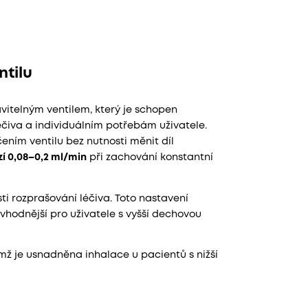
ntilu
telným ventilem, který je schopen
éčiva a individuálním potřebám uživatele.
ním ventilu bez nutnosti měnit díl
zí 0,08–0,2 ml/min
při zachování konstantní
ti rozprašování léčiva. Toto nastavení
vhodnější pro uživatele s vyšší dechovou
čímž je usnadněna inhalace u pacientů s nižší