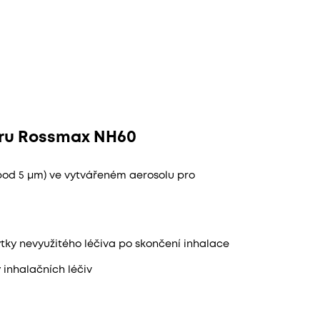
toru Rossmax NH60
(pod 5 μm) ve vytvářeném aerosolu pro
tky nevyužitého léčiva po skončení inhalace
inhalačních léčiv