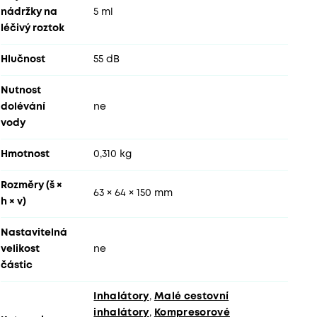
nádržky na
5 ml
léčivý roztok
Hlučnost
55 dB
Nutnost
dolévání
ne
vody
Hmotnost
0,310 kg
Rozměry (š ×
63 × 64 × 150 mm
h × v)
Nastavitelná
velikost
ne
částic
Inhalátory
,
Malé cestovní
inhalátory
,
Kompresorové