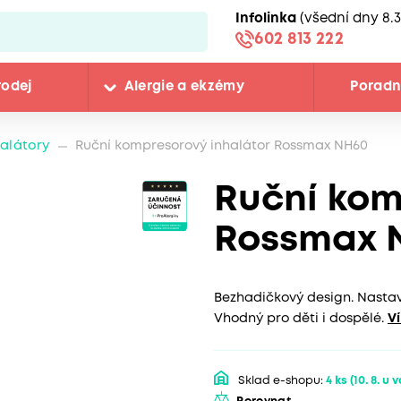
Infolinka
(všední dny 8.3
602 813 222
rodej
Alergie a ekzémy
Porad
halátory
Ruční kompresorový inhalátor Rossmax NH60
Ruční kom
Rossmax 
Bezhadičkový design. Nastav
Vhodný pro děti i dospělé.
V
Sklad e-shopu:
4 ks
(10. 8. u 