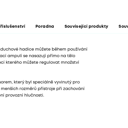
říslušenství
Poradna
Související produkty
Souv
 vzduchové hadice můžete během používání
cí ampulí se nasazují přímo na tělo
mocí kterého můžete regulovat množství
rem, který byl speciálně vyvinutý pro
menších rozměrů přístroje při zachování
í provozní hlučnosti.