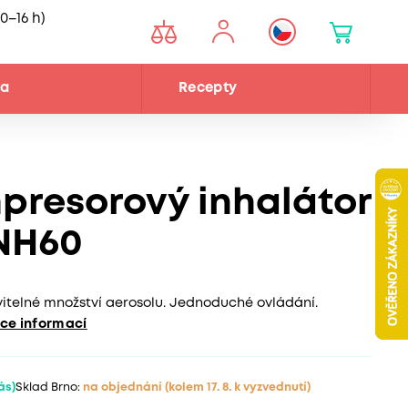
0–16 h)
na
Recepty
presorový inhalátor
NH60
itelné množství aerosolu. Jednoduché ovládání.
íce informací
vás)
Sklad Brno:
na objednání
(kolem 17. 8. k vyzvednutí)