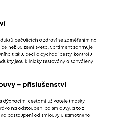
ví
duktů pečujících o zdraví se zaměřením na
íce než 80 zemí světa. Sortiment zahrnuje
ího tlaku, péči o dýchací cesty, kontrolu
odukty jsou klinicky testovány a schváleny
uvy – příslušenství
 s dýchacími cestami uživatele (masky,
rávo na odstoupení od smlouvy, a to z
vo na odstoupení od smlouvy u samotného