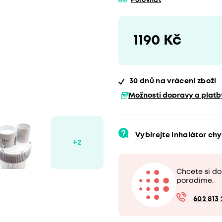
Porovnat
1190 Kč
30 dnů
na vrácení zboží
Možnosti dopravy a platb
Vybírejte inhalátor ch
Chcete si d
poradíme.
602 813 