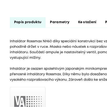
Popis produktu
Parametry
Ke stažení
P
Inhalátor Rossmax NH60 díky speciální konstrukcí bez
pohodlně držet v ruce. Maska nebo náustek s rozprašova
inhalátoru. Součástí ampule je nastavitelný ventil, po
vystupující mlžiny.
Inhalátor je osazen spolehlivým japonským minikompreso
přenosné inhalátory Rossmax. Díky němu bylo dosaženo 
vysokého rozprašovacího výkonu. Zároveň došlo ke snížen