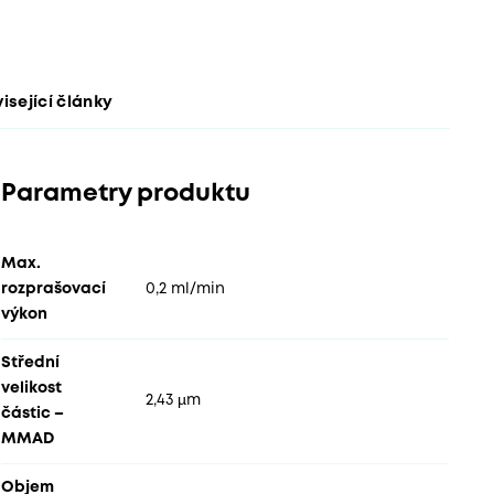
isející články
Parametry produktu
Max.
rozprašovací
0,2 ml/min
výkon
Střední
velikost
2,43 µm
částic –
MMAD
Objem