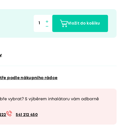
Vložit do košíku
y
ytře podle nákupního rádce
obře vybrat? S výběrem inhalátoru vám odborně
222
541 212 450