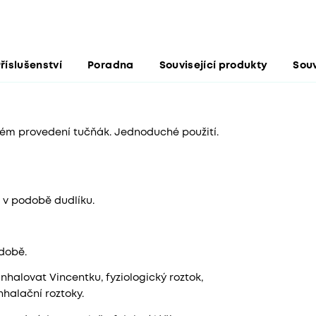
říslušenství
Poradna
Související produkty
Souv
ém provedení tučňák. Jednoduché použití.
 v podobě dudlíku.
době.
inhalovat Vincentku, fyziologický roztok,
nhalační roztoky.