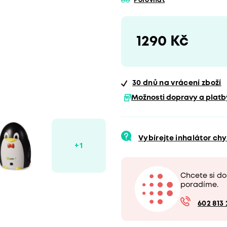
Porovnat
1290 Kč
30 dnů
na vrácení zboží
Možnosti dopravy a platb
Vybírejte inhalátor ch
Chcete si d
poradíme.
602 813 