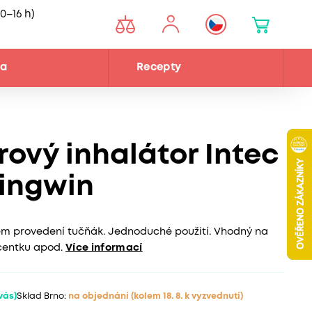
0–16 h)
na
Recepty
ový inhalátor Intec
ingwin
kém provedení tučňák. Jednoduché použití. Vhodný na
ncentku apod.
Více informací
 vás)
Sklad Brno:
na objednání
(kolem 18. 8. k vyzvednutí)