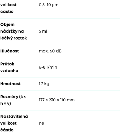
velikost
0,5–10 µm
částic
Objem
nádržky na
5 ml
léčivý roztok
Hlučnost
max. 60 dB
Průtok
6-8 l/min
vzduchu
Hmotnost
1,7 kg
Rozměry (š ×
177 × 230 × 110 mm
h × v)
Nastavitelná
velikost
ne
částic