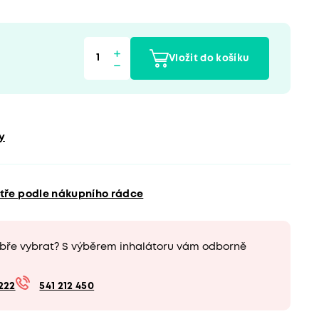
Vložit do košíku
y
ytře podle nákupního rádce
obře vybrat? S výběrem inhalátoru vám odborně
222
541 212 450