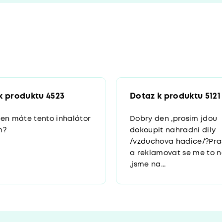
k produktu 4523
Dotaz k produktu 5121
en máte tento inhalátor
Dobry den ,prosim jdou
m?
dokoupit nahradni dily
/vzduchova hadice/?Pra
a reklamovat se me to 
,jsme na...