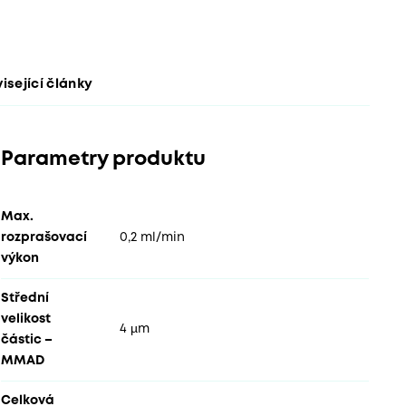
isející články
Parametry produktu
Max.
rozprašovací
0,2 ml/min
výkon
Střední
velikost
4 µm
částic –
MMAD
Celková