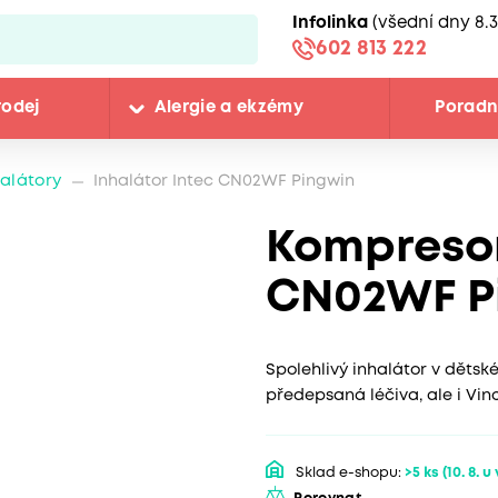
Infolinka
(všední dny 8.3
602 813 222
rodej
Alergie a ekzémy
Porad
halátory
Inhalátor Intec CN02WF Pingwin
Kompresor
CN02WF P
Spolehlivý inhalátor v děts
předepsaná léčiva, ale i Vi
Sklad e-shopu:
>5 ks
(10. 8. u