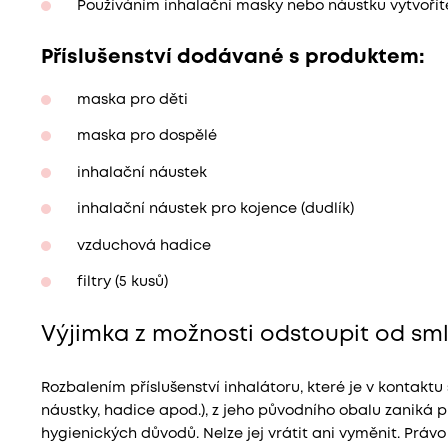
Používáním inhalační masky nebo náustku vytvoříte
Příslušenství dodávané s produktem:
maska pro děti
maska pro dospělé
inhalační náustek
inhalační náustek pro kojence (dudlík)
vzduchová hadice
filtry (5 kusů)
Výjimka z možnosti odstoupit od sml
Rozbalením příslušenství inhalátoru, které je v kontaktu
náustky, hadice apod.), z jeho původního obalu zaniká p
hygienických důvodů. Nelze jej vrátit ani vyměnit. Prá