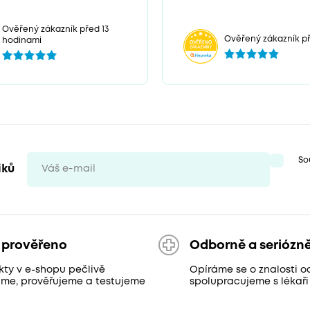
Ověřený zákazník před 13
Ověřený zákazník př
hodinami
So
iků
 prověřeno
Odborně a seriózn
kty v e-shopu pečlivě
Opíráme se o znalosti o
áme, prověřujeme a testujeme
spolupracujeme s lékaři