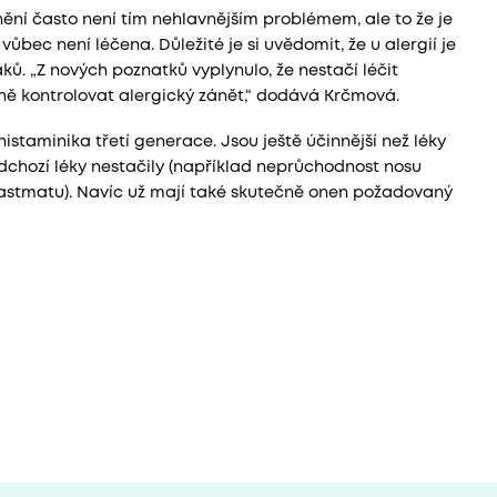
ní často není tím nehlavnějším problémem, ale to že je
ec není léčena. Důležité je si uvědomit, že u alergií je
aků. „Z nových poznatků vyplynulo, že nestačí léčit
avně kontrolovat alergický zánět,“ dodává Krčmová.
staminika třetí generace. Jsou ještě účinnější než léky
edchozí léky nestačily (například neprůchodnost nosu
astmatu). Navíc už mají také skutečně onen požadovaný