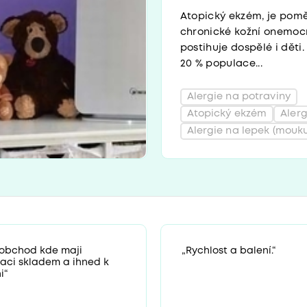
Atopický ekzém, je pom
chronické kožní onemocn
postihuje dospělé i děti. 
20 % populace...
Alergie na potraviny
Atopický ekzém
Aler
Alergie na lepek (mouku
 obchod kde maji
„Rychlost a balení.“
zaci skladem a ihned k
i“