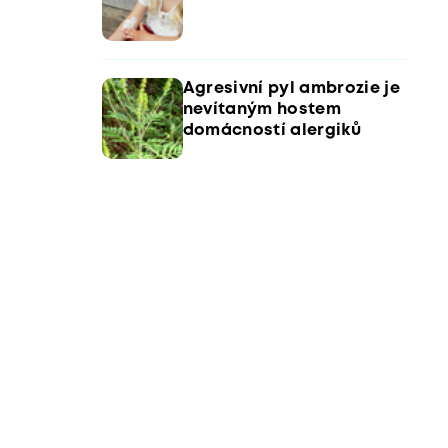
Agresivní pyl ambrozie je
nevítaným hostem
domácností alergiků