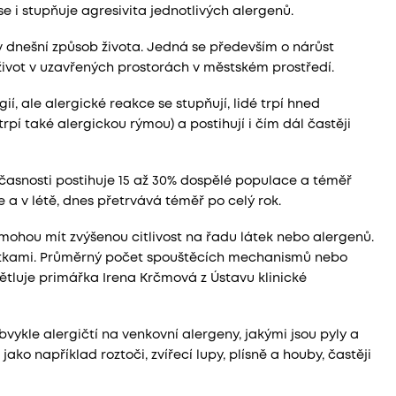
 i stupňuje agresivita jednotlivých alergenů.
iv dnešní způsob života. Jedná se především o nárůst
i život v uzavřených prostorách v městském prostředí.
, ale alergické reakce se stupňují, lidé trpí hned
rpí také alergickou rýmou) a postihují i čím dál častěji
oučasnosti postihuje 15 až 30% dospělé populace a téměř
 a v létě, dnes přetrvává téměř po celý rok.
e mohou mít zvýšenou citlivost na řadu látek nebo alergenů.
i látkami. Průměrný počet spouštěcích mechanismů nebo
ětluje primářka Irena Krčmová z Ústavu klinické
ykle alergičtí na venkovní alergeny, jakými jsou pyly a
 jako například roztoči, zvířecí lupy, plísně a houby, častěji