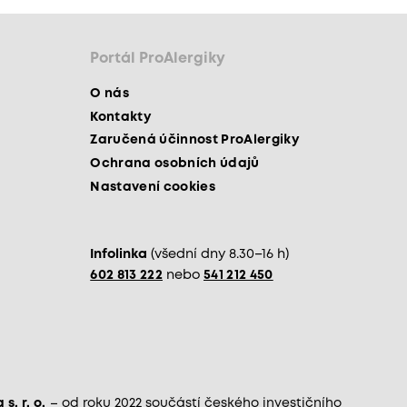
Portál ProAlergiky
O nás
Kontakty
Zaručená účinnost ProAlergiky
Ochrana osobních údajů
Nastavení cookies
Infolinka
(všední dny 8.30–16 h)
602 813 222
nebo
541 212 450
s. r. o.
– od roku 2022 součástí českého investičního