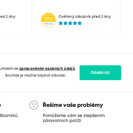
ed 2 dny
Ověřený zákazník před 2 dny
uhlasím se
zpracováním osobních údajů
.
Odebírat
Souhlas je možné kdykoli odvolat.
ě
Řešíme vaše problémy
dborníků,
Pomůžeme vám se zlepšením
zdravotních potíží