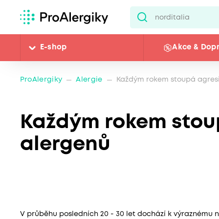
E-shop
Akce & Dop
ProAlergiky
Alergie
Každým rokem stoupá agresi
Každým rokem stoup
alergenů
V průběhu posledních 20 - 30 let dochází k výraznému ná