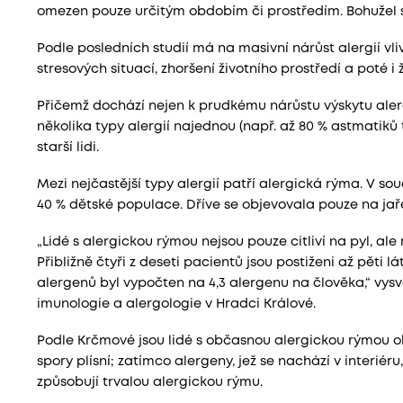
omezen pouze určitým obdobím či prostředím. Bohužel se
Podle posledních studií má na masivní nárůst alergií vl
stresových situací, zhoršení životního prostředí a poté 
Přičemž dochází nejen k prudkému nárůstu výskytu alergií
několika typy alergií najednou (např. až 80 % astmatiků t
starší lidi.
Mezi nejčastější typy alergií patří alergická rýma. V s
40 % dětské populace. Dříve se objevovala pouze na jaře
„Lidé s alergickou rýmou nejsou pouze citliví na pyl, al
Přibližně čtyři z deseti pacientů jsou postiženi až pět
alergenů byl vypočten na 4,3 alergenu na člověka,“ vysv
imunologie a alergologie v Hradci Králové.
Podle Krčmové jsou lidé s občasnou alergickou rýmou obv
spory plísní; zatímco alergeny, jež se nachází v interiéru,
způsobují trvalou alergickou rýmu.