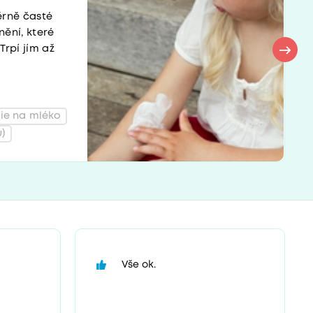
ěrně časté
ění, které
Trpí jím až
gie na mléko
)
Vše ok.