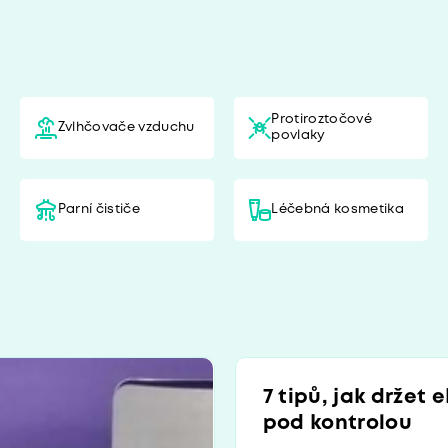
Protiroztočové
Zvlhčovače vzduchu
povlaky
Parní čističe
Léčebná kosmetika
7 tipů, jak držet 
pod kontrolou