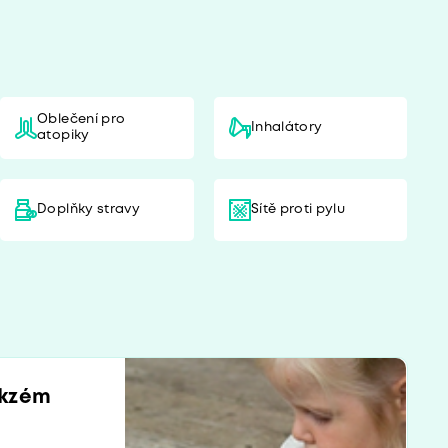
Oblečení pro
Inhalátory
atopiky
Doplňky stravy
Sítě proti pylu
ekzém