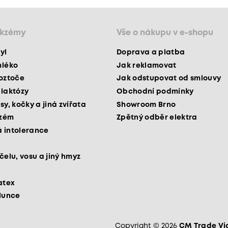
ekzémy
Vše o nákupu v e-shopu
yl
Doprava a platba
mléko
Jak reklamovat
roztoče
Jak odstupovat od smlouvy
 laktózy
Obchodní podmínky
sy, kočky a jiná zvířata
Showroom Brno
kzém
Zpětný odběr elektra
 intolerance
čelu, vosu a jiný hmyz
atex
slunce
Copyright © 2026
CM Trade Via 