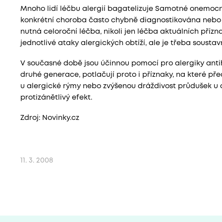
Mnoho lidí léčbu alergií bagatelizuje Samotné onemocně
konkrétní choroba často chybně diagnostikována nebo vůb
nutná celoroční léčba, nikoli jen léčba aktuálních přízn
jednotlivé ataky alergických obtíží, ale je třeba soust
V současné době jsou účinnou pomocí pro alergiky antihi
druhé generace, potlačují proto i příznaky, na které př
u alergické rýmy nebo zvýšenou dráždivost průdušek u 
protizánětlivý e­fekt.
Zdroj: Novinky.cz
11. 3. 2008