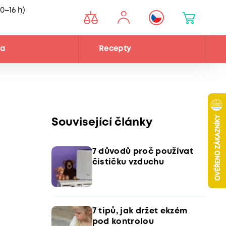
0–16 h)
na
Recepty
Související články
7 důvodů proč používat
čističku vzduchu
7 tipů, jak držet ekzém
pod kontrolou