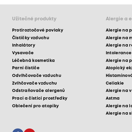
Užitečné produkty
Alergie a 
Protiroztočové povlaky
Alergie na p
Čističky vzduchu
Alergie na 
Inhalátory
Alergie na 
Vysavače
Intolerance
Léčebná kosmetika
Alergie na p
Parní čističe
Atopický e
Odvlhčovače vzduchu
Histaminová
Zvlhčovače vzduchu
Celiakie
Odstraňovače alergenů
Alergie na v
Prací a čisticí prostředky
Astma
Oblečení pro atopiky
Alergie na l
Alergie na 