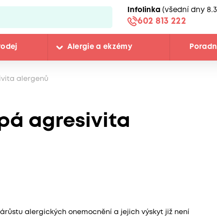
Infolinka
(všední dny 8.3
602 813 222
rodej
Alergie a ekzémy
Porad
vita alergenů
á agresivita
růstu alergických onemocnění a jejich výskyt již není