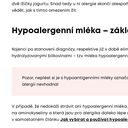
dvě lžičky jogurtu. Snad tedy u ní alergie skončí alespo
vědět, jak s tímto omezením žít.
Hypoalergenní mléka – zákl
Kojenci po stanovení diagnózy, respektive již v době eli
hydrolyzovanými bílkovinami – tzv. mléka hypoalergenní
Pozor, neplést si je s hypoantigenními mléky označ
alergii nevhodná!
V případě, že nedokáží strávit ani hypoalergenní mléka, 
na aminokyseliny a která jsou pro alergika daleko lépe 
v samostatném článku
Jak vybírat a používat hypoal