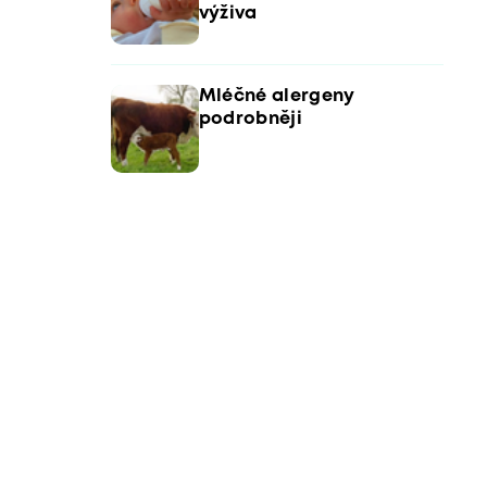
výživa
Mléčné alergeny
podrobněji