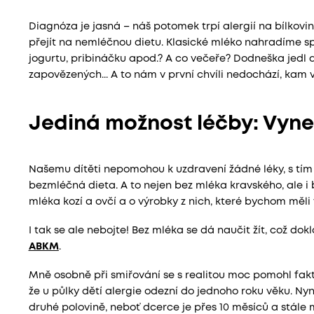
Diagnóza je jasná – náš potomek trpí alergií na bílko
přejít na nemléčnou dietu. Klasické mléko nahradíme spe
jogurtu, pribináčku apod.? A co večeře? Dodneška jedl 
zapovězených... A to nám v první chvíli nedochází, kam 
Jediná možnost léčby: Vyne
Našemu dítěti nepomohou k uzdravení žádné léky, s tím s
bezmléčná dieta. A to nejen bez mléka kravského, ale i 
mléka kozí a ovčí a o výrobky z nich, které bychom měli
I tak se ale nebojte! Bez mléka se dá naučit žít, což do
ABKM
.
Mně osobně při smiřování se s realitou moc pomohl fakt,
že u půlky dětí alergie odezní do jednoho roku věku. Nyn
druhé polovině, neboť dcerce je přes 10 měsíců a stále