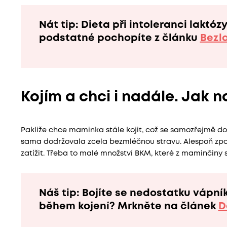
Nát tip: Dieta při intoleranci laktó
podstatné pochopíte z článku
Bezl
Kojím a chci i nadále. Jak n
Pakliže chce maminka stále kojit, což se samozřejmě dop
sama dodržovala zcela bezmléčnou stravu. Alespoň zpoč
zatížit. Třeba to malé množství BKM, které z maminčiny
Náš tip: Bojíte se nedostatku vápní
během kojení? Mrkněte na článek
D