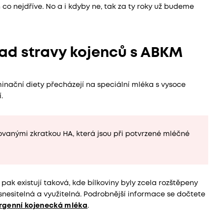
ň co nejdříve. No a i kdyby ne, tak za ty roky už budeme
ad stravy kojenců s ABKM
minační diety přecházejí na speciální mléka s vysoce
.
ovanými zkratkou HA, která jsou při potvrzené mléčné
pak existují taková, kde bílkoviny byly zcela rozštěpeny
snesitelná a využitelná. Podrobnější informace se dočtete
ergenní kojenecká mléka
.