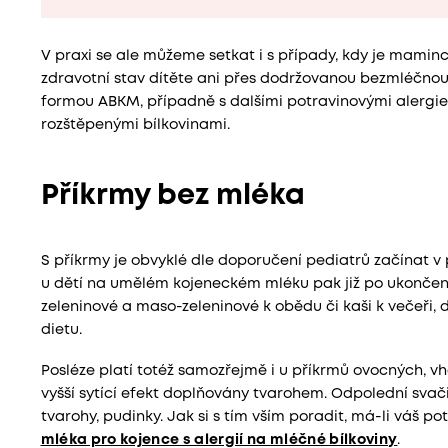
V praxi se ale můžeme setkat i s případy, kdy je mamince
zdravotní stav dítěte ani přes dodržovanou bezmléčnou 
formou ABKM, případně s dalšími potravinovými alergie
rozštěpenými bílkovinami.
Příkrmy bez mléka
S příkrmy je obvyklé dle doporučení pediatrů začínat v
u dětí na umělém kojeneckém mléku pak již po ukončeném
zeleninové a maso-zeleninové k obědu či kaši k večeři, d
dietu.
Posléze platí totéž samozřejmě i u příkrmů ovocných, v
vyšší sytící efekt doplňovány tvarohem. Odpolední sv
tvarohy, pudinky. Jak si s tím vším poradit, má-li váš 
mléka pro kojence s alergií na mléčné bílkoviny
.