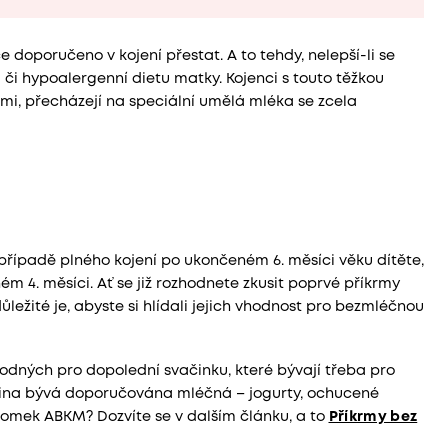
 doporučeno v kojení přestat. A to tehdy, nelepší-li se
či hypoalergenní dietu matky. Kojenci s touto těžkou
mi, přecházejí na speciální umělá mléka se zcela
 případě plného kojení po ukončeném 6. měsíci věku dítěte,
 4. měsíci. Ať se již rozhodnete zkusit poprvé příkrmy
ůležité je, abyste si hlídali jejich vhodnost pro bezmléčnou
hodných pro dopolední svačinku, které bývají třeba pro
ačina bývá doporučována mléčná – jogurty, ochucené
potomek ABKM? Dozvíte se v dalším článku, a to
Příkrmy bez