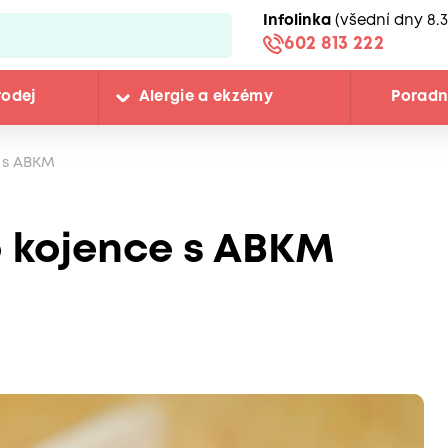
Infolinka
(všední dny 8.3
602 813 222
rodej
Alergie a ekzémy
Porad
 s ABKM
 kojence s ABKM