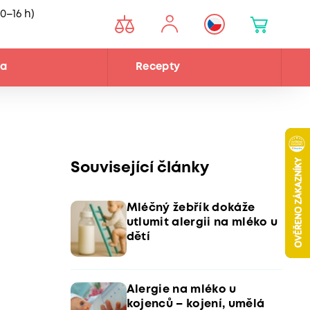
0–16 h)
na
Recepty
Související články
Mléčný žebřík dokáže
utlumit alergii na mléko u
dětí
Alergie na mléko u
kojenců – kojení, umělá