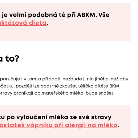
zy je velmi podobná té při ABKM. Vše
aktózová dieta
.
a to?
oručuje i v tomto případě, nezbude jí nic jiného, než aby
átku, později lze opatrně zkoušet tělíčko dítěte BKM
 stravy pronikají do mateřského mléka, bude snášet.
ku po vyloučení mléka ze své stravy
ostatek vápníku při alergii na mléko
.