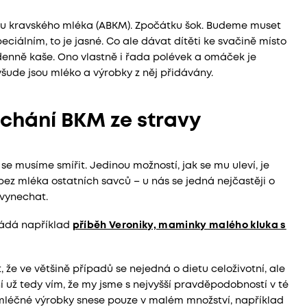
vinu kravského mléka (ABKM). Zpočátku šok. Budeme muset
ciálním, to je jasné. Co ale dávat dítěti ke svačině místo
denně kaše. Ono vlastně i řada polévek a omáček je
všude jsou mléko a výrobky z něj přidávány.
chání BKM ze stravy
e musíme smířit. Jedinou možností, jak se mu uleví, je
bez mléka ostatních savců – u nás se jedná nejčastěji o
 vynechat.
kládá například
příběh Veroniky, maminky malého kluka s
 že ve většině případů se nejedná o dietu celoživotní, ale
í už tedy vím, že my jsme s nejvyšší pravděpodobností v té
 mléčné výrobky snese pouze v malém množství, například