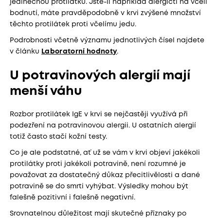
jedinečnou protilátku. Jste-li například alergičtí na včelí
bodnutí, máte pravděpodobně v krvi zvýšené množství
těchto protilátek proti včelímu jedu.
Podrobnosti včetně významu jednotlivých čísel najdete
v článku
Laboratorní hodnoty
.
U potravinových alergií mají
menší váhu
Rozbor protilátek IgE v krvi se nejčastěji využívá při
podezření na potravinovou alergii. U ostatních alergií
totiž často stačí kožní testy.
Co je ale podstatné, ať už se vám v krvi objeví jakékoli
protilátky proti jakékoli potravině, není rozumné je
považovat za dostatečný důkaz přecitlivělosti a dané
potravině se do smrti vyhýbat. Výsledky mohou být
falešně pozitivní i falešně negativní.
Srovnatelnou důležitost mají skutečné příznaky po