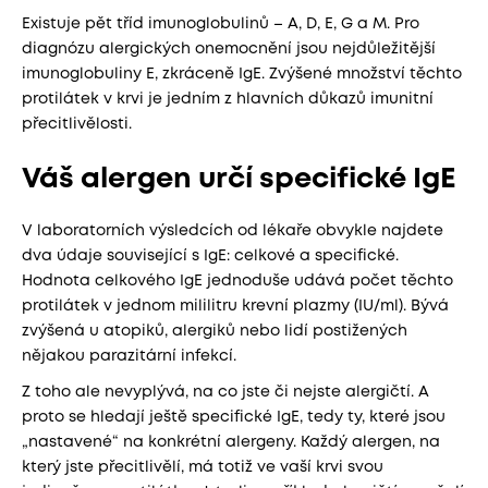
Existuje pět tříd imunoglobulinů – A, D, E, G a M. Pro
diagnózu alergických onemocnění jsou nejdůležitější
imunoglobuliny E, zkráceně IgE. Zvýšené množství těchto
protilátek v krvi je jedním z hlavních důkazů imunitní
přecitlivělosti.
Váš alergen určí specifické IgE
V laboratorních výsledcích od lékaře obvykle najdete
dva údaje související s IgE: celkové a specifické.
Hodnota celkového IgE jednoduše udává počet těchto
protilátek v jednom mililitru krevní plazmy (IU/ml). Bývá
zvýšená u atopiků, alergiků nebo lidí postižených
nějakou parazitární infekcí.
Z toho ale nevyplývá, na co jste či nejste alergičtí. A
proto se hledají ještě specifické IgE, tedy ty, které jsou
„nastavené“ na konkrétní alergeny. Každý alergen, na
který jste přecitlivělí, má totiž ve vaší krvi svou