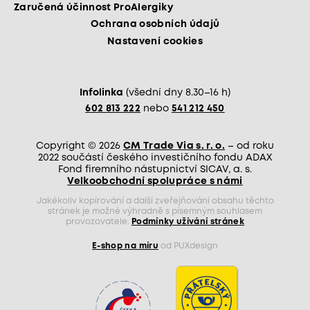
Zaručená účinnost ProAlergiky
Ochrana osobních údajů
Nastavení cookies
Infolinka
(všední dny 8.30–16 h)
602 813 222
nebo
541 212 450
Copyright © 2026
CM Trade Via s. r. o.
– od roku
2022 součástí českého investičního fondu ADAX
Fond firemního nástupnictví SICAV, a. s.
Velkoobchodní spolupráce s námi
Jakékoliv kopírování a další zveřejňování obsahu těchto
stránek je možné výhradně s písemným souhlasem
provozovatele.
Podmínky užívání stránek
E-shop na míru
od PUXdesign