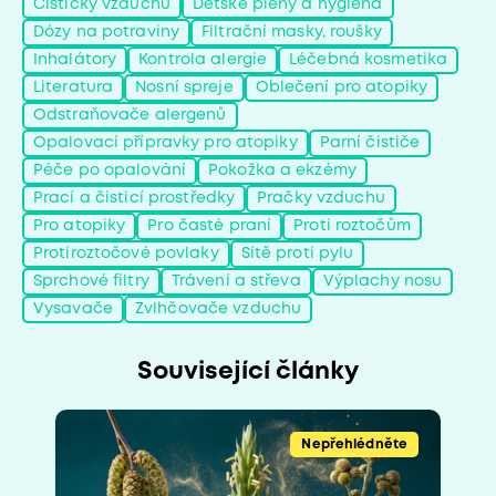
Čističky vzduchu
Dětské pleny a hygiena
Dózy na potraviny
Filtrační masky, roušky
Inhalátory
Kontrola alergie
Léčebná kosmetika
Literatura
Nosní spreje
Oblečení pro atopiky
Odstraňovače alergenů
Opalovací přípravky pro atopiky
Parní čističe
Péče po opalování
Pokožka a ekzémy
Prací a čisticí prostředky
Pračky vzduchu
Pro atopiky
Pro časté praní
Proti roztočům
Protiroztočové povlaky
Sítě proti pylu
Sprchové filtry
Trávení a střeva
Výplachy nosu
Vysavače
Zvlhčovače vzduchu
Související články
Nepřehlédněte