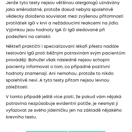
Jenže tyto testy nejsou většinou alergologů uznávány
jako směrodatné, protože dosud nebyla spolehlivě
vědecky doložena souvislost mezi zvýšenou přítomností
protilátek IgG v krvi a nežádoucími reakcemi na jídlo.
Výjimkou jsou hodnoty IgA či IgG sledované při
podezření na celiakii.
Někteří praktičtí i specializovaní lékaři přesto nadále
testování IgG proti běžným potravinám svým pacientům
provádějí. Bohužel však následně nejsou schopni
pacienty informovat o tom, co případné pozitivní
hodnoty znamenají. Ani nemohou, protože to nikdo
spolehlivě neví. A tyto testy přitom nejsou levnou
záležitostí.
V tomto případě ještě více platí, že pokud vám nějaká
potravina nezpůsobuje evidentní potíže, je nesmysl ji
vyřazovat ze svého jídelníčku jen na základě nějakého
krevního testu.