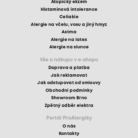
Atopický ekzém
Histaminová intolerance
Celiakie
Alergie na včelu, vosu a jiný hmyz
Astma
Alergie na latex
Alergie na slunce
Vše o nákupu v e-shopu
Doprava a platba
Jak reklamovat
Jak odstupovat od smlouvy
Obchodní podmínky
Showroom Brno
Zpětný odběr elektra
Portál ProAlergiky
O nás
Kontakty