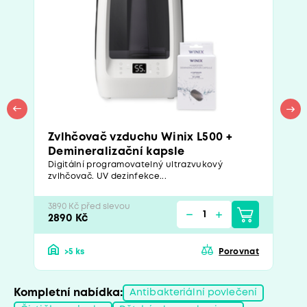
Zvlhčovač vzduchu Winix L500 +
Demineralizační kapsle
Digitální programovatelný ultrazvukový
zvlhčovač. UV dezinfekce...
3890 Kč před slevou
2890 Kč
>5 ks
Porovnat
Kompletní nabídka:
Antibakteriální povlečení