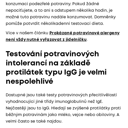
konzumaci podezřelé potraviny. Pokud žádné
nepociťujete, a to ani s odstupem několika hodin, je
možné tuto potravinu nadále konzumovat. Domněnky
pomůže potvrdit několikadenní testovací dieta.
Více v našem článku
Prokázané potravinové alergeny
není vždy nutné vyřazovat z jídelníčku
.
Testování potravinových
intolerancí na základě
protilátek typu IgG je velmi
nespolehlivé
Dostupné jsou také testy potravinových přecitlivělostí
vyhodnocující jiné třídy imunoglobulinů než IgE.
Nejčastěji jsou to IgG. Hledají se zvýšené protilátky proti
běžným potravinám jako mléko, vejce nebo obiloviny. A
velmi často se také najdou.