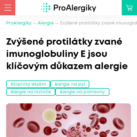
ProAlergiky
Alergie
Zvýšené protilátky zvané imunoglo
Zvýšené protilátky zvané
imunoglobuliny E jsou
klíčovým důkazem alergie
Atopický ekzém
Alergie na pyl
Alergie na roztoče
Alergie na potraviny