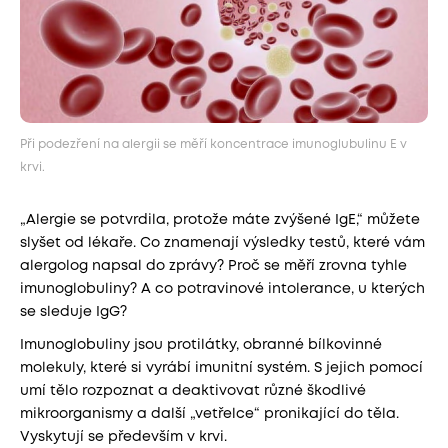
Při podezření na alergii se měří koncentrace imunoglubulinu E v
krvi.
„Alergie se potvrdila, protože máte zvýšené IgE,“ můžete
slyšet od lékaře. Co znamenají výsledky testů, které vám
alergolog napsal do zprávy? Proč se měří zrovna tyhle
imunoglobuliny? A co potravinové intolerance, u kterých
se sleduje IgG?
Imunoglobuliny jsou protilátky, obranné bílkovinné
molekuly, které si vyrábí imunitní systém. S jejich pomocí
umí tělo rozpoznat a deaktivovat různé škodlivé
mikroorganismy a další „vetřelce“ pronikající do těla.
Vyskytují se především v krvi.