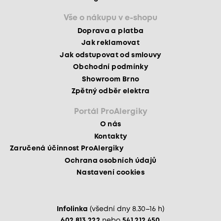
Vše o nákupu v e-shopu
Doprava a platba
Jak reklamovat
Jak odstupovat od smlouvy
Obchodní podmínky
Showroom Brno
Zpětný odběr elektra
Portál ProAlergiky
O nás
Kontakty
Zaručená účinnost ProAlergiky
Ochrana osobních údajů
Nastavení cookies
Infolinka
(všední dny 8.30–16 h)
602 813 222
nebo
541 212 450