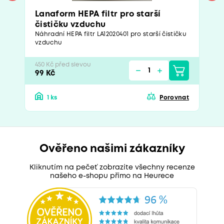
Lanaform HEPA filtr pro starší
čističku vzduchu
Náhradní HEPA filtr LA12020401 pro starší čističku
vzduchu
450 Kč před slevou
99 Kč
1 ks
Porovnat
Ověřeno našimi zákazníky
Kliknutím na pečeť zobrazíte všechny recenze
našeho e-shopu přímo na Heurece