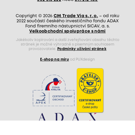
Copyright © 2026
CM Trade Via s. r. o.
– od roku
2022 součástí českého investičního fondu ADAX
Fond firemního nástupnictví SICAV, a. s.
Velkoobchodní spolupráce s námi
Jakékoliv kopírování a další zveřejňování obsahu těchto
stránek je možné výhradně s písemným souhlasem
provozovatele.
Podmínky užívání stránek
E-shop na míru
od PUXdesign