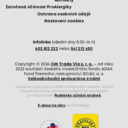
Kontakty
Zaručená účinnost ProAlergiky
Ochrana osobních údajů
Nastavení cookies
Infolinka
(všední dny 8.30–16 h)
602 813 222
nebo
541 212 450
Copyright © 2026
CM Trade Via s. r. o.
– od roku
2022 součástí českého investičního fondu ADAX
Fond firemního nástupnictví SICAV, a. s.
Velkoobchodní spolupráce s námi
Jakékoliv kopírování a další zveřejňování obsahu těchto
stránek je možné výhradně s písemným souhlasem
provozovatele.
Podmínky užívání stránek
E-shop na míru
od PUXdesign