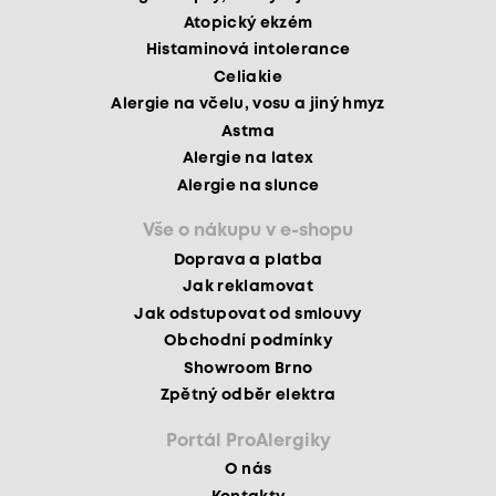
Atopický ekzém
Histaminová intolerance
Celiakie
Alergie na včelu, vosu a jiný hmyz
Astma
Alergie na latex
Alergie na slunce
Vše o nákupu v e-shopu
Doprava a platba
Jak reklamovat
Jak odstupovat od smlouvy
Obchodní podmínky
Showroom Brno
Zpětný odběr elektra
Portál ProAlergiky
O nás