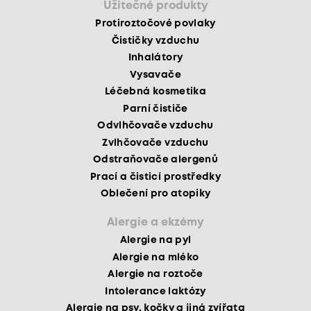
Užitečné produkty
Protiroztočové povlaky
Čističky vzduchu
Inhalátory
Vysavače
Léčebná kosmetika
Parní čističe
Odvlhčovače vzduchu
Zvlhčovače vzduchu
Odstraňovače alergenů
Prací a čisticí prostředky
Oblečení pro atopiky
Alergie a ekzémy
Alergie na pyl
Alergie na mléko
Alergie na roztoče
Intolerance laktózy
Alergie na psy, kočky a jiná zvířata