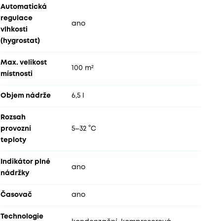
Automatická
regulace
ano
vlhkosti
(hygrostat)
Max. velikost
100 m²
místnosti
Objem nádrže
6,5 l
Rozsah
provozní
5–32 °C
teploty
Indikátor plné
ano
nádržky
Časovač
ano
Technologie