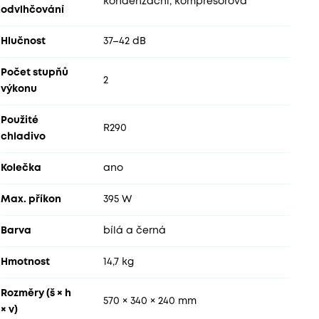
kondenzační, kompresorová
odvlhčování
Hlučnost
37–42 dB
Počet stupňů
2
výkonu
Použité
R290
chladivo
Kolečka
ano
Max. příkon
395 W
Barva
bílá a černá
Hmotnost
14,7 kg
Rozměry (š × h
570 × 340 × 240 mm
× v)