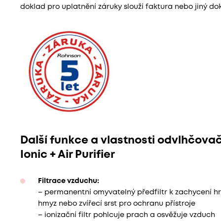
doklad pro uplatnění záruky slouží faktura nebo jiný do
Další funkce a vlastnosti odvlhčov
Ionic + Air Purifier
Filtrace vzduchu:
– permanentní omyvatelný předfiltr k zachycení hrub
hmyz nebo zvířecí srst pro ochranu přístroje
– ionizační filtr pohlcuje prach a osvěžuje vzduch