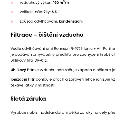
3
vzduchový výkon:
190 m
/h
velikost nádržky:
6,5 l
způsob odvlhčování:
kondenzační
Filtrace – čištění vzduchu
Vedle odvlhčování umí Rohnson R-9725 Ionic + Air Purifier
je dodáván omyvatelný předfiltr pro zachycení hrubšíc
uhlíkový filtr DF-012.
Uhlíkový filtr
ze vzduchu odstraňuje zápach a některé j
Ionizační filtr
pohlcuje prach a zároveň lehce ionizuje 
těkavé látky v místnosti.
5letá záruka
Výrobce nabízí nadstandardní délku záruky na celý přístr