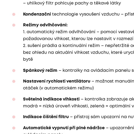
– uhlíkový filtr pohlcuje pachy a těkavé látky
Kondenzační
technologie vysoušení vzduchu – přís
Režimy odvlhčování:
1. automatický režim odvlhčování – pomocí vestavě
požadovanou vlhkost, kterou lze nastavit v rozmezí
2. sušení prádla a kontinuální režim – nepřetržité o
bez ohledu na aktuální vlhkost vzduchu, které urych
bytě
Spánkový režim
– kontrolky na ovládacím panelu 
Nastavení rychlosti ventilátoru
– možnost manuální 
otáček (v automatickém režimu)
Světelná indikace vlhkosti
– kontrolka zobrazuje ak
modrá = nízká úroveň vlhkosti, zelená = optimální v
Indikace čištění filtru
– přístroj sám upozorní na nut
Automatické vypnutí při plné nádržce
– upozornění