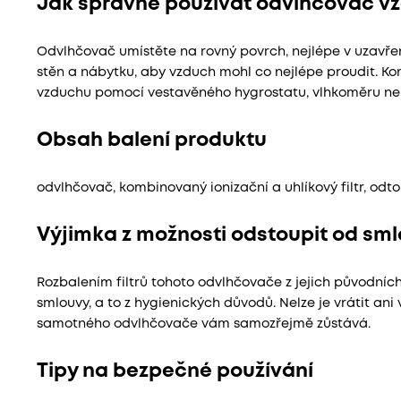
Jak správně používat odvlhčovač v
Odvlhčovač umístěte na rovný povrch, nejlépe v uzavře
stěn a nábytku, aby vzduch mohl co nejlépe proudit. Kon
vzduchu pomocí vestavěného hygrostatu, vlhkoměru n
Obsah balení produktu
odvlhčovač, kombinovaný ionizační a uhlíkový filtr, o
Výjimka z možnosti odstoupit od smlo
Rozbalením filtrů tohoto odvlhčovače z jejich původníc
smlouvy, a to z hygienických důvodů. Nelze je vrátit an
samotného odvlhčovače vám samozřejmě zůstává.
Tipy na bezpečné používání