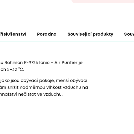
říslušenství
Poradna
Související produkty
Souv
Rohnson R-9725 Ionic + Air Purifier je
tách 5–32 °C.
, jako jsou obývací pokoje, menší obývací
vám snížit nadměrnou vlhkost vzduchu na
množství nečistot ve vzduchu.