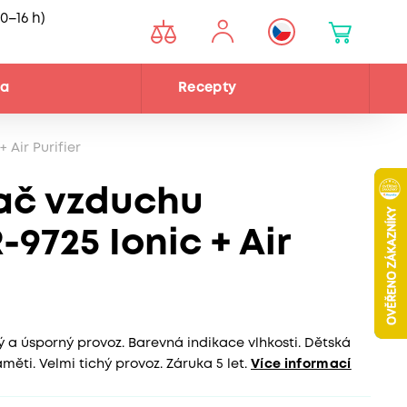
0–16 h)
na
Recepty
Air Purifier
ač vzduchu
9725 Ionic + Air
 a úsporný provoz. Barevná indikace vlhkosti. Dětská
ěti. Velmi tichý provoz. Záruka 5 let.
Více informací