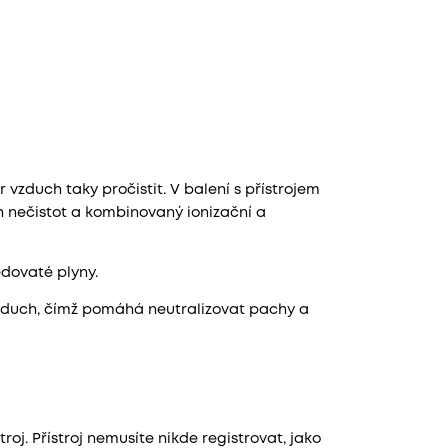
 vzduch taky pročistit. V balení s přístrojem
h nečistot a kombinovaný ionizační a
edovaté plyny.
vzduch, čímž pomáhá neutralizovat pachy a
oj. Přístroj nemusíte nikde registrovat, jako