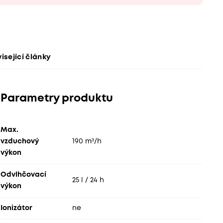
isející články
Parametry produktu
Max.
vzduchový
190 m³/h
výkon
Odvlhčovací
25 l / 24 h
výkon
Ionizátor
ne