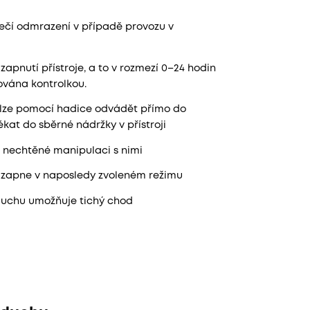
pečí odmrazení v případě provozu v
pnutí přístroje, a to v rozmezí 0–24 hodin
ována kontrolkou.
lze pomocí hadice odvádět přímo do
kat do sběrné nádržky v přístroji
i nechtěné manipulaci s nimi
oj zapne v naposledy zvoleném režimu
uchu umožňuje tichý chod