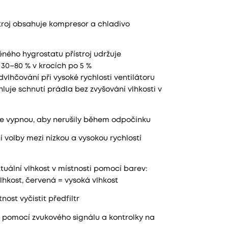
troj obsahuje kompresor a chladivo
ného hygrostatu přístroj udržuje
 30–80 % v krocích po 5 %
dvlhčování při vysoké rychlosti ventilátoru
luje schnutí prádla bez zvyšování vlhkosti v
se vypnou, aby nerušily během odpočinku
volby mezi nízkou a vysokou rychlostí
tuální vlhkost v místnosti pomocí barev:
lhkost, červená = vysoká vlhkost
nost vyčistit předfiltr
 pomocí zvukového signálu a kontrolky na