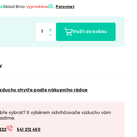
ás)
Sklad Brno:
vyprodáno
Porovnat
Vložit do košíku
y
vzduchu chytře podle nákupního rádce
obře vybrat? S výběrem odvlhčovače vzduchu vám
adíme.
222
541 212 450