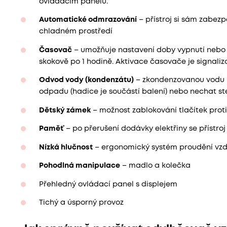
ovládacím panelu.
Automatické odmrazování
– přístroj si sám zabez
chladném prostředí
Časovač
– umožňuje nastavení doby vypnutí nebo za
skokově po 1 hodině. Aktivace časovače je signaliz
Odvod vody (kondenzátu)
– zkondenzovanou vodu 
odpadu (hadice je součástí balení) nebo nechat sté
Dětský zámek
– možnost zablokování tlačítek prot
Paměť
– po přerušení dodávky elektřiny se přístr
Nízká hlučnost
– ergonomický systém proudění vzd
Pohodlná manipulace
– madlo a kolečka
Přehledný ovládací panel s displejem
Tichý a úsporný provoz