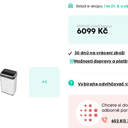
Sklad e-shopu:
1 ks
(11. 8. u v
6599 Kč před slevou
6099 Kč
30 dnů
na vrácení zboží
Možnosti dopravy a platb
Vybírejte odvlhčovač 
Chcete si d
odborně por
602 813 