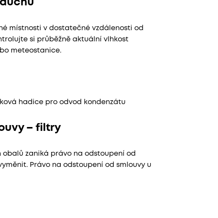
zduchu
né místnosti v dostatečné vzdálenosti od
trolujte si průběžně aktuální vlhkost
ebo meteostanice.
dtoková hadice pro odvod kondenzátu
uvy – filtry
h obalů zaniká právo na odstoupení od
i vyměnit. Právo na odstoupení od smlouvy u