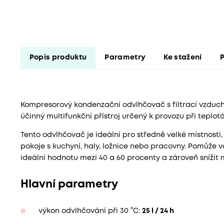
Popis produktu
Parametry
Ke stažení
P
Kompresorový kondenzační odvlhčovač s filtrací vzduchu 
účinný multifunkční přístroj určený k provozu při teplo
Tento odvlhčovač je ideální pro středně velké místnosti
pokoje s kuchyní, haly, ložnice nebo pracovny. Pomůže 
ideální hodnotu mezi 40 a 60 procenty a zároveň snížit 
Hlavní parametry
výkon odvlhčování při 30 °C:
25 l / 24 h