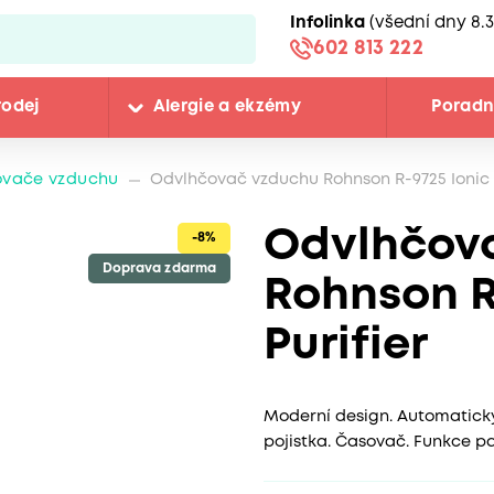
Infolinka
(všední dny 8.3
602 813 222
rodej
Alergie a ekzémy
Porad
ovače vzduchu
Odvlhčovač vzduchu Rohnson R-9725 Ionic + 
Odvlhčov
-8%
Doprava zdarma
Rohnson R-
Purifier
Moderní design. Automatický
pojistka. Časovač. Funkce pam