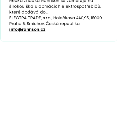
Řecká značka Rohnson se zaměřuje na
širokou škálu domácích elektrospotřebičů,
které dodává do...
ELECTRA TRADE, s.r.o., Holečkova 440/15, 15000
Praha 5, Smíchov, Česká republika
info@rohnson.cz