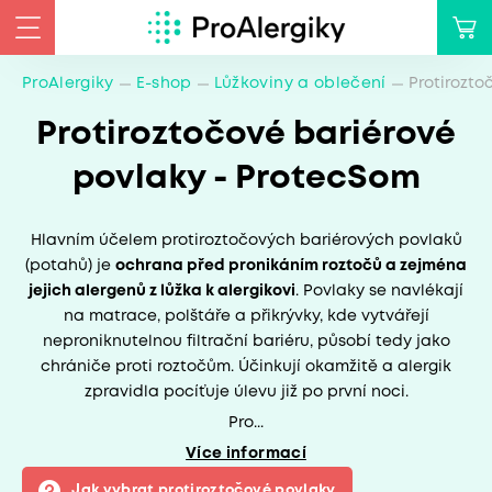
ProAlergiky
E-shop
Lůžkoviny a oblečení
Protirozto
Protiroztočové bariérové
povlaky - ProtecSom
Hlavním účelem protiroztočových bariérových povlaků
(potahů) je
ochrana před pronikáním roztočů a zejména
jejich alergenů z lůžka k alergikovi
. Povlaky se navlékají
na matrace, polštáře a přikrývky, kde vytvářejí
neproniknutelnou filtrační bariéru, působí tedy jako
chrániče proti roztočům. Účinkují okamžitě a alergik
zpravidla pocíťuje úlevu již po první noci.
Pro...
Více informací
Jak vybrat protiroztočové povlaky