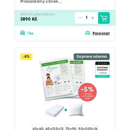
Prokazatelný účinek....
4590 Kč před slevou
3890 Kč
1 ks
Porovnat
-5%
Doprava zdarma
40×60, 60×120×15
70×90, 90×200×16