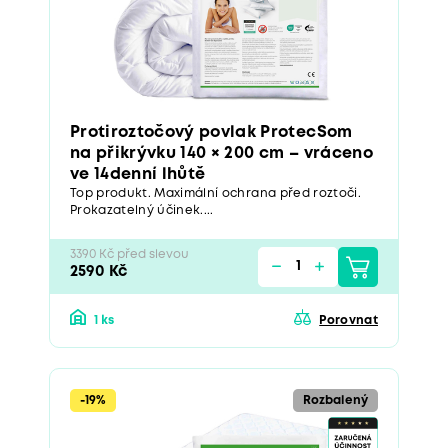
Protiroztočový povlak ProtecSom
na přikrývku 140 × 200 cm – vráceno
ve 14denní lhůtě
Top produkt. Maximální ochrana před roztoči.
Prokazatelný účinek....
3390 Kč před slevou
2590 Kč
1 ks
Porovnat
-19%
Rozbalený