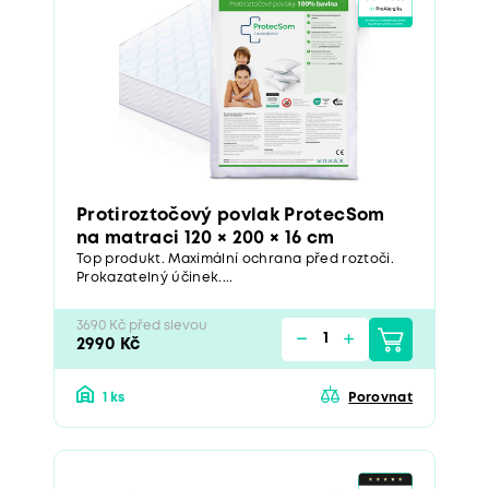
Protiroztočový povlak ProtecSom
na matraci 120 × 200 × 16 cm
Top produkt. Maximální ochrana před roztoči.
Prokazatelný účinek....
3690 Kč před slevou
2990 Kč
1 ks
Porovnat