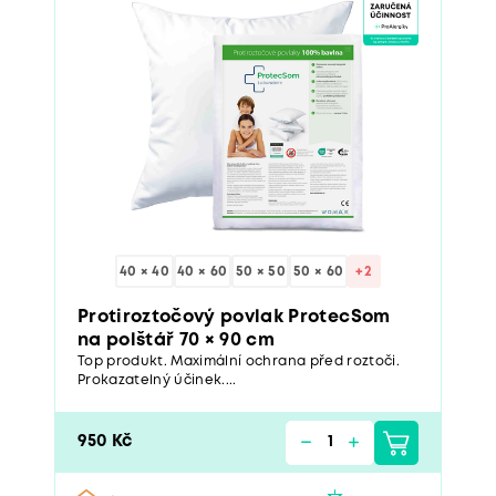
40 × 40
40 × 60
50 × 50
50 × 60
+2
Protiroztočový povlak ProtecSom
na polštář 70 × 90 cm
Top produkt. Maximální ochrana před roztoči.
Prokazatelný účinek....
950 Kč