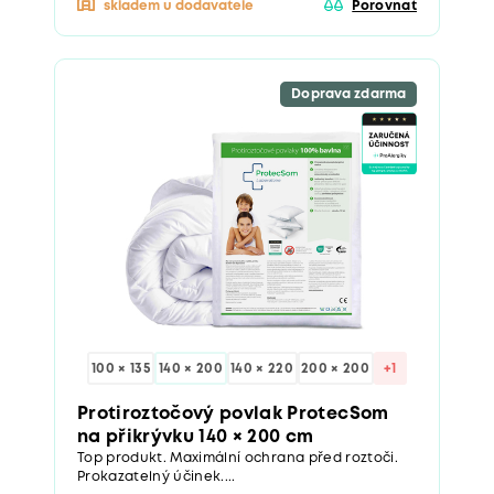
skladem u dodavatele
Porovnat
Doprava zdarma
100 × 135
140 × 200
140 × 220
200 × 200
+1
Protiroztočový povlak ProtecSom
na přikrývku 140 × 200 cm
Top produkt. Maximální ochrana před roztoči.
Prokazatelný účinek....