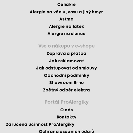
Celiakie
Alergie na včelu, vosu a jiný hmyz
Astma
Alergie na latex
Alergie na slunce
Vše o nákupu v e-shopu
Doprava a platba
Jak reklamovat
Jak odstupovat od smlouvy
Obchodní podmínky
Showroom Brno
Zpětný odběr elektra
Portál ProAlergiky
O nás
Kontakty
Zaručená účinnost ProAlergiky
Ochrana osobních údajů