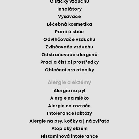
Čističky vzduchu
Inhalátory
Vysavače
Léčebná kosmetika
Parní čističe
Odvlhčovače vzduchu
Zvlhčovače vzduchu
Odstraňovače alergenů
Prací a čisticí prostředky
Oblečení pro atopiky
Alergie a ekzémy
Alergie na pyl
Alergie na mléko
Alergie na roztoče
Intolerance laktózy
Alergie na psy, kočky a jiná zvířata
Atopický ekzém
Histaminová intolerance