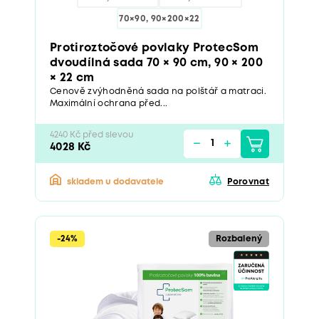
70×90, 90×200×22
Protiroztočové povlaky ProtecSom
dvoudílná sada 70 × 90 cm, 90 × 200
× 22 cm
Cenově zvýhodněná sada na polštář a matraci.
Maximální ochrana před...
4240 Kč před slevou
4028 Kč
skladem u dodavatele
Porovnat
-24%
Rozbalený