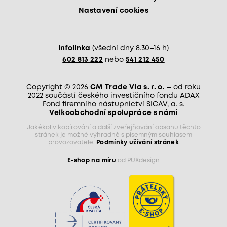
Nastavení cookies
Infolinka
(všední dny 8.30–16 h)
602 813 222
nebo
541 212 450
Copyright © 2026
CM Trade Via s. r. o.
– od roku
2022 součástí českého investičního fondu ADAX
Fond firemního nástupnictví SICAV, a. s.
Velkoobchodní spolupráce s námi
Jakékoliv kopírování a další zveřejňování obsahu těchto
stránek je možné výhradně s písemným souhlasem
provozovatele.
Podmínky užívání stránek
E-shop na míru
od PUXdesign