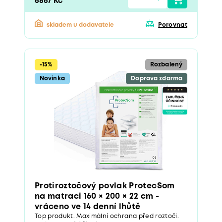
6867 Kč
skladem u dodavatele
Porovnat
-15%
Rozbalený
Novinka
Doprava zdarma
Protiroztočový povlak ProtecSom
na matraci 160 × 200 × 22 cm -
vráceno ve 14 denní lhůtě
Top produkt. Maximální ochrana před roztoči.