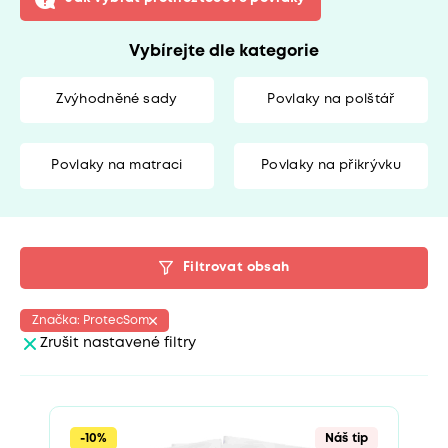
Vybírejte dle kategorie
Zvýhodněné sady
Povlaky na polštář
Povlaky na matraci
Povlaky na přikrývku
Filtrovat obsah
Značka: ProtecSom
Zrušit nastavené filtry
-10%
Náš tip