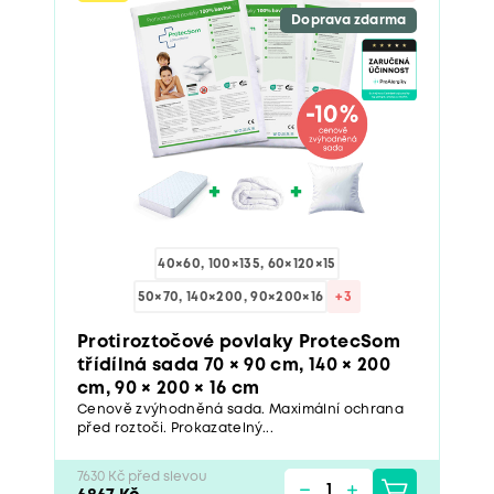
Doprava zdarma
40×60, 100×135, 60×120×15
50×70, 140×200, 90×200×16
+3
Protiroztočové povlaky ProtecSom
třídílná sada 70 × 90 cm, 140 × 200
cm, 90 × 200 × 16 cm
Cenově zvýhodněná sada. Maximální ochrana
před roztoči. Prokazatelný...
7630 Kč před slevou